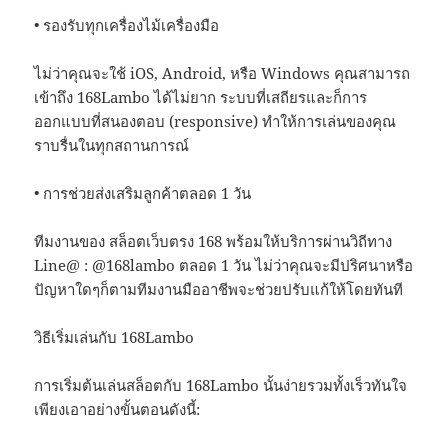
• รองรับทุกเครื่องไม้เครื่องมือ
ไม่ว่าคุณจะใช้ iOS, Android, หรือ Windows คุณสามารถ
เข้าถึง 168Lambo ได้ไม่ยาก ระบบที่เสถียรและก็การ
ออกแบบที่สนองตอบ (responsive) ทำให้การเล่นของคุณ
ราบรื่นในทุกสถานการณ์
• การช่วยส่งเสริมลูกค้าตลอด 1 วัน
ทีมงานของ สล็อตเว็บตรง 168 พร้อมให้บริการผ่านวิถีทาง
Line@ : @168lambo ตลอด 1 วัน ไม่ว่าคุณจะมีปริศนาหรือ
ปัญหาใดๆก็ตามทีมงานมืออาชีพจะช่วยปรับแก้ให้โดยทันที
วิธีเริ่มเล่นกับ 168Lambo
การเริ่มต้นเล่นสล็อตกับ 168Lambo นั้นง่ายรวมทั้งเร็วทันใจ
เพียงเอาอย่างขั้นตอนดังนี้: