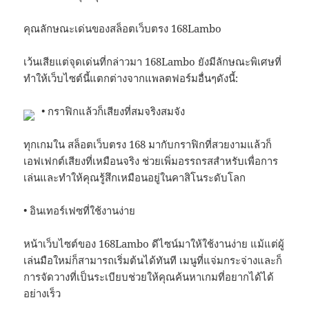
คุณลักษณะเด่นของสล็อตเว็บตรง 168Lambo
เว้นเสียแต่จุดเด่นที่กล่าวมา 168Lambo ยังมีลักษณะพิเศษที่
ทำให้เว็บไซต์นี้แตกต่างจากแพลตฟอร์มอื่นๆดังนี้:
• กราฟิกแล้วก็เสียงที่สมจริงสมจัง
ทุกเกมใน สล็อตเว็บตรง 168 มากับกราฟิกที่สวยงามแล้วก็
เอฟเฟกต์เสียงที่เหมือนจริง ช่วยเพิ่มอรรถรสสำหรับเพื่อการ
เล่นและทำให้คุณรู้สึกเหมือนอยู่ในคาสิโนระดับโลก
• อินเทอร์เฟซที่ใช้งานง่าย
หน้าเว็บไซต์ของ 168Lambo ดีไซน์มาให้ใช้งานง่าย แม้แต่ผู้
เล่นมือใหม่ก็สามารถเริ่มต้นได้ทันที เมนูที่แจ่มกระจ่างและก็
การจัดวางที่เป็นระเบียบช่วยให้คุณค้นหาเกมที่อยากได้ได้
อย่างเร็ว