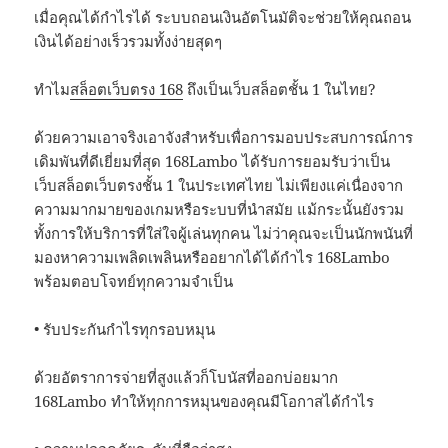
เมื่อคุณได้กำไรได้ ระบบถอนเงินอัตโนมัติจะช่วยให้คุณถอน
เงินได้อย่างเร็วรวมทั้งง่ายสุดๆ
ทำไม
สล็อตเว็บตรง 168
ถึงเป็นเว็บสล็อตชั้น 1 ในไทย?
ด้วยความเอาจริงเอาจังสำหรับเพื่อการมอบประสบการณ์การ
เดิมพันที่ดีเยี่ยมที่สุด 168Lambo ได้รับการยอมรับว่าเป็น
เว็บสล็อตเว็บตรงชั้น 1 ในประเทศไทย ไม่เพียงแค่เนื่องจาก
ความมากมายของเกมหรือระบบที่นำสมัย แม้กระนั้นยังรวม
ทั้งการให้บริการที่ใส่ใจผู้เล่นทุกคน ไม่ว่าคุณจะเป็นนักพนันที่
มองหาความเพลิดเพลินหรืออยากได้ได้กำไร 168Lambo
พร้อมตอบโจทย์ทุกความจำเป็น
• รับประกันกำไรทุกรอบหมุน
ด้วยอัตราการจ่ายที่สูงแล้วก็โบนัสที่ออกบ่อยมาก
168Lambo ทำให้ทุกการหมุนของคุณมีโอกาสได้กำไร