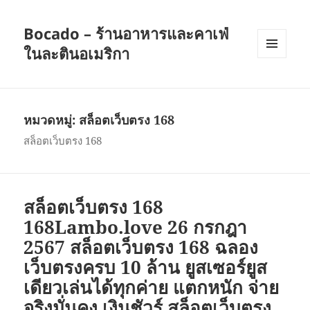
Bocado – ร้านอาหารและคาเฟ่
ในละตินอเมริกา
เมนู
และวิด
เจ็ต
หมวดหมู่:
สล็อตเว็บตรง 168
สล็อตเว็บตรง 168
สล็อตเว็บตรง 168
168Lambo.love 26 กรกฎา
2567 สล็อตเว็บตรง 168 ฉลอง
เว็บตรงครบ 10 ล้าน ยูสเซอร์ยูส
เดียวเล่นได้ทุกค่าย แตกหนัก จ่าย
จริงมั่นคง เงินชัวร์ สล็อตเว็บตรง