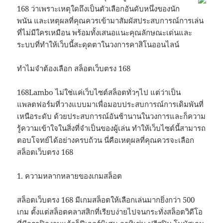
168 ว่าเพราะเหตุใดถึงเป็นตัวเลือกอันดับหนึ่งของนัก
พนัน และเหตุผลที่คุณควรเข้ามาสัมผัสประสบการณ์การเล่น
ที่ไม่มีใครเหมือน พร้อมทั้งเสนอแนะคุณลักษณะเด่นและ
ระบบที่ทำให้เว็บนี้สะดุดตาในวงการคาสิโนออนไลน์
ทำไมจำต้องเลือก สล็อตเว็บตรง 168
168Lambo ไม่ใช่แค่เว็บไซต์สล็อตทั่วๆไป แต่ว่าเป็น
แพลตฟอร์มที่วางแบบมาเพื่อมอบประสบการณ์การเดิมพันที่
เหนือระดับ ด้วยประสบการณ์อันช้านานในวงการและก็ความ
รู้ความเข้าใจในสิ่งที่จำเป็นของผู้เล่น ทำให้เว็บไซต์นี้สามารถ
ตอบโจทย์ได้อย่างครบถ้วน นี่คือเหตุผลที่คุณควรจะเลือก
สล็อตเว็บตรง 168
1. ความหลากหลายของเกมสล็อต
สล็อตเว็บตรง 168 มีเกมสล็อตให้เลือกเล่นมากยิ่งกว่า 500
เกม ตั้งแต่สล็อตคลาสสิกที่เรียบง่ายไปจนกระทั่งสล็อตวิดีโอ