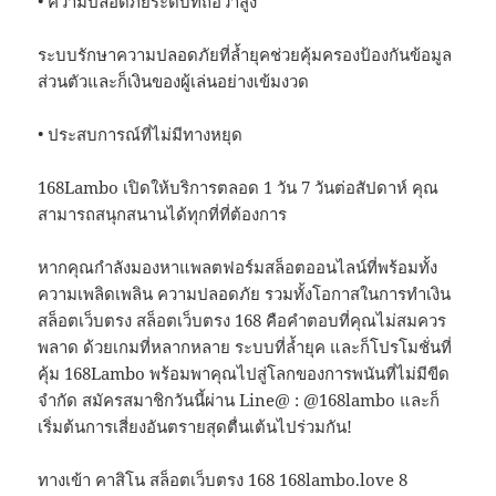
• ความปลอดภัยระดับที่ถือว่าสูง
ระบบรักษาความปลอดภัยที่ล้ำยุคช่วยคุ้มครองป้องกันข้อมูล
ส่วนตัวและก็เงินของผู้เล่นอย่างเข้มงวด
• ประสบการณ์ที่ไม่มีทางหยุด
168Lambo เปิดให้บริการตลอด 1 วัน 7 วันต่อสัปดาห์ คุณ
สามารถสนุกสนานได้ทุกที่ที่ต้องการ
หากคุณกำลังมองหาแพลตฟอร์มสล็อตออนไลน์ที่พร้อมทั้ง
ความเพลิดเพลิน ความปลอดภัย รวมทั้งโอกาสในการทำเงิน
สล็อตเว็บตรง สล็อตเว็บตรง 168 คือคำตอบที่คุณไม่สมควร
พลาด ด้วยเกมที่หลากหลาย ระบบที่ล้ำยุค และก็โปรโมชั่นที่
คุ้ม 168Lambo พร้อมพาคุณไปสู่โลกของการพนันที่ไม่มีขีด
จำกัด สมัครสมาชิกวันนี้ผ่าน Line@ : @168lambo และก็
เริ่มต้นการเสี่ยงอันตรายสุดตื่นเต้นไปร่วมกัน!
ทางเข้า คาสิโน สล็อตเว็บตรง 168 168lambo.love 8