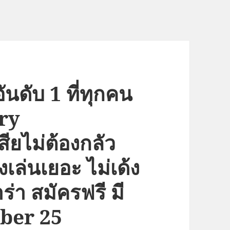
นดับ 1 ที่ทุกคน
rry
ียไม่ต้องกลัว
งเล่นเยอะ ไม่เด้ง
ร่า สมัครฟรี มี
mber 25