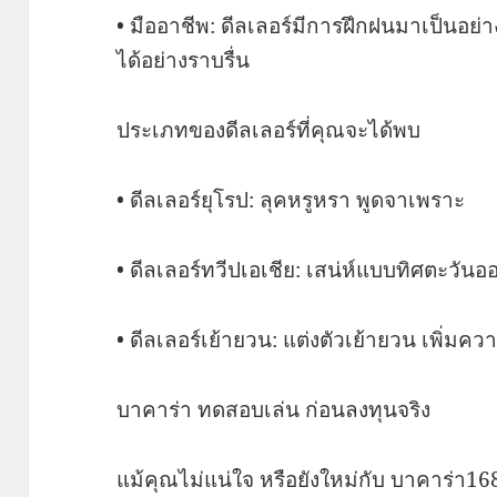
• มืออาชีพ: ดีลเลอร์มีการฝึกฝนมาเป็นอ
ได้อย่างราบรื่น
ประเภทของดีลเลอร์ที่คุณจะได้พบ
• ดีลเลอร์ยุโรป: ลุคหรูหรา พูดจาเพราะ
• ดีลเลอร์ทวีปเอเชีย: เสน่ห์แบบทิศตะวัน
• ดีลเลอร์เย้ายวน: แต่งตัวเย้ายวน เพิ่มคว
บาคาร่า ทดสอบเล่น ก่อนลงทุนจริง
แม้คุณไม่แน่ใจ หรือยังใหม่กับ บาคาร่า168