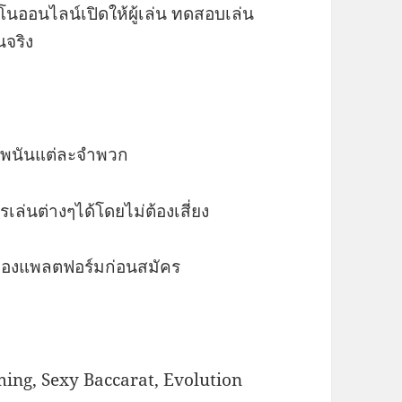
ิโนออนไลน์เปิดให้ผู้เล่น ทดสอบเล่น
นจริง
ารพนันแต่ละจำพวก
เล่นต่างๆได้โดยไม่ต้องเสี่ยง
รของแพลตฟอร์มก่อนสมัคร
ming, Sexy Baccarat, Evolution