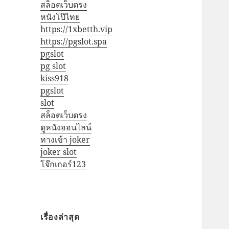
สล็อตเว็บตรง
หนังโป๊ไทย
https://1xbetth.vip
https://pgslot.spa
pgslot
pg slot
kiss918
pgslot
slot
สล็อตเว็บตรง
ดูหนังออนไลน์
ทางเข้า joker
joker slot
โจ๊กเกอร์123
เรื่องล่าสุด