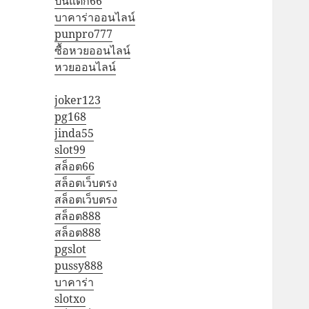
ปั่นแตก66
บาคาร่าออนไลน์
punpro777
ซื้อหวยออนไลน์
หวยออนไลน์
joker123
pg168
jinda55
slot99
สล็อต66
สล็อตเว็บตรง
สล็อตเว็บตรง
สล็อต888
สล็อต888
pgslot
pussy888
บาคาร่า
slotxo