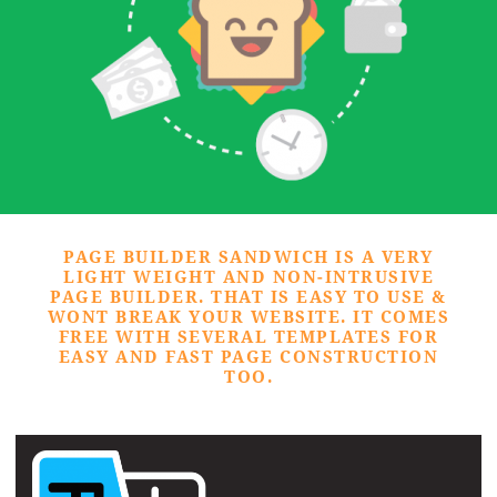
PAGE BUILDER SANDWICH IS A VERY
LIGHT WEIGHT AND NON-INTRUSIVE
PAGE BUILDER. THAT IS EASY TO USE &
WONT BREAK YOUR WEBSITE. IT COMES
FREE WITH SEVERAL TEMPLATES FOR
EASY AND FAST PAGE CONSTRUCTION
TOO.