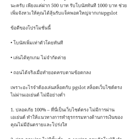
นะครับ เพียงแค่ฝาก 500 บาท รับโบนัสทันที 1000 บาท ช่วย
เพิ่มจังหวะให้คุณได้ลุ้นรับแจ็คพอตใหญ่จากเกมpgslot
ข้อดีของโปรโมชั่นนี้
• โบนัสเพิ่มเท่าตัวโดยทันที
• เล่นได้ทุกเกม ไม่จำกัดค่าย
• ถอนได้จริงเมื่อทำยอดครบตามข้อตกลง
เพราะอะไรจำต้องเล่นสล็อตกับ pgslot สล็อตเว็บไซต์ตรง
ไม่ผ่านเอเย่นต์ ไม่มีอย่างต่ำ
1. ปลอดภัย 100% – ที่นี่เป็นเว็บไซต์ตรง ไม่มีการผ่าน
เอเย่นต์ ทำให้แนวทางการทำธุรกรรมทางด้านการเงินของ
คุณไม่มีอันตรายและโปร่งใส