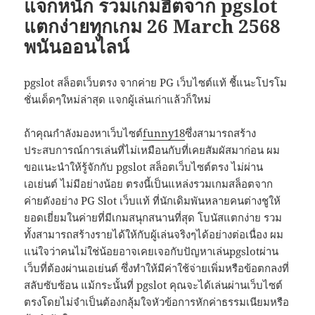
แจกหนัก รวมเกมฮิตจาก pgslot
แตกง่ายทุกเกม 26 March 2568
พนันออนไลน์
pgslot สล็อตเว็บตรง จากค่าย PG เว็บไซต์แท้ ชี้แนะโปรโม
ชั่นเด็ดๆใหม่ล่าสุด แจกผู้เล่นเก่าแล้วก็ใหม่
ถ้าคุณกำลังมองหาเว็บไซต์
funny18
ซึ่งสามารถสร้าง
ประสบการณ์การเล่นที่ไม่เหมือนกับที่เคยสัมผัสมาก่อน ผม
ขอแนะนำให้รู้จักกับ pgslot สล็อตเว็บไซต์ตรง ไม่ผ่าน
เอเย่นต์ ไม่มีอย่างน้อย ตรงนี้เป็นแหล่งรวมเกมสล็อตจาก
ค่ายดังอย่าง PG Slot เว็บแท้ ที่นักเดิมพันหลายคนต่างชูให้
ยอดเยี่ยมในค่ายที่มีเกมสนุกสนานที่สุด โบนัสแตกง่าย รวม
ทั้งสามารถสร้างรายได้ให้กับผู้เล่นจริงๆได้อย่างต่อเนื่อง ผม
แน่ใจว่าคนไม่ใช่น้อยอาจเคยเจอกับปัญหาเล่นpgslotผ่าน
เว็บที่ต้องผ่านเอเย่นต์ ซึ่งทำให้มีค่าใช้จ่ายเพิ่มหรือข้อตกลงที่
สลับซับซ้อน แม้กระนั้นที่ pgslot คุณจะได้เล่นผ่านเว็บไซต์
ตรงโดยไม่จำเป็นต้องกลุ้มใจหัวข้อการหักค่าธรรมเนียมหรือ