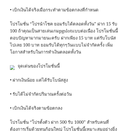
• เบิกเงินได้จริงเมื่อกระทำตามข้อตกลงที่กำหนด
โปรโมชั่น “โปรนำโชค ยอมรับได้ตลอดทั้งวัน” ฝาก 15 รับ
100 ถ้าคุณเป็นสายเล่นเกมpgslotแบบต่อเนื่อง โปรโมชั่นนี้
ตอบปัญหามากมายนะครับ ฝากเพียง 15 บาท แต่รับโบนัส
ไปเลย 100 บาท ยอมรับได้ทุกๆวันแบบไม่จำกัดครั้ง เพิ่ม
โอกาสสำหรับในการทำเงินตลอดทั้งวัน
จุดเด่นของโปรโมชั่นนี้
• ฝากเงินน้อย แต่ได้รับโบนัสสูง
• รับได้ไม่จำกัดปริมาณครั้งต่อวัน
• เบิกเงินได้จริงตามข้อตกลง
โปรโมชั่น “โปรตั้งตัว ฝาก 500 รับ 1000” สำหรับคนที่
ต้องการเริ่มด้วยทุนก้อนใหญ่ โปรโมชั่นนี้เหมาะสมอย่างยิ่ง