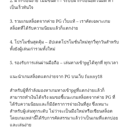
2. ฝาก-ถอนง่าย ไม่มีขั้นต่ำ – ระบบฝาก-ถอนอัตโนมัติ ทำ
เป็นเร็วทันใจ
3. รวมเกมสล็อตจากค่าย PG เว็บแท้ – เราคัดเฉพาะเกม
สล็อตที่ได้รับความนิยมแล้วก็แตกง่าย
4. โปรโมชั่นสุดคุ้ม – อัปเดตโปรโมชั่นใหม่ทุกวี่ทุกวันสำหรับ
ทั้งยังผู้เล่นเก่ารวมทั้งใหม่
5. รองรับการเล่นผ่านมือถือ – เล่นทางเข้าpgได้ทุกที่ ทุกเวลา
แนะนำเกมสล็อตแตกง่ายจาก PG บนเว็บ funny18
สำหรับผู้ที่กำลังมองหาเกมทางเข้าpgที่แตกง่ายแล้วก็
สามารถทำเงินได้จริง ผมขอชี้แนะเกมสล็อตจากค่าย PG ที่
ได้รับความนิยมและก็มีอัตราการจ่ายเงินที่สูง ซึ่งเหมาะ
สำหรับผู้เล่นทุกระดับ ไม่ว่าจะเป็นมือใหม่หรือเซียนสล็อต
โดยเกมเหล่านี้ได้รับการคัดสรรมาแล้วว่าเป็นเกมที่แตกบ่อย
และเล่นง่าย