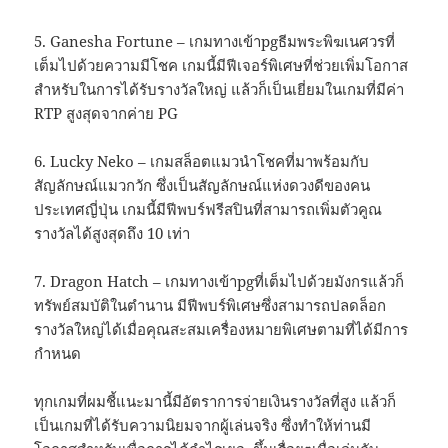
5. Ganesha Fortune – เกมทางเข้าpgธีมพระพิฆเนศวรที่
เต็มไปด้วยความมีโชค เกมนี้มีฟีเจอร์พิเศษที่ช่วยเพิ่มโอกาส
สำหรับในการได้รับรางวัลใหญ่ แล้วก็เป็นเยี่ยมในเกมที่มีค่า
RTP สูงสุดจากค่าย PG
6. Lucky Neko – เกมสล็อตแมวนำโชคที่มาพร้อมกับ
สัญลักษณ์แมวกวัก ซึ่งเป็นสัญลักษณ์แห่งดวงดีของคน
ประเทศญี่ปุ่น เกมนี้มีฟีพบร์ฟรีสปินที่สามารถเพิ่มตัวคูณ
รางวัลได้สูงสุดถึง 10 เท่า
7. Dragon Hatch – เกมทางเข้าpgที่เต็มไปด้วยมังกรแล้วก็
ทรัพย์สมบัติในตำนาน มีฟีพบร์พิเศษซึ่งสามารถปลดล็อก
รางวัลใหญ่ได้เมื่อคุณสะสมเครื่องหมายพิเศษตามที่ได้มีการ
กำหนด
ทุกเกมที่ผมชี้แนะมานี้มีอัตราการจ่ายเงินรางวัลที่สูง แล้วก็
เป็นเกมที่ได้รับความนิยมจากผู้เล่นจริง ซึ่งทำให้ท่านมี