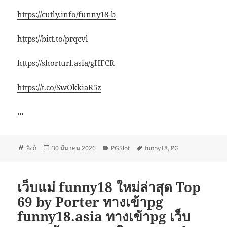
https://cutly.info/funny18-b
https://bitt.to/prqcvl
https://shorturl.asia/gHFCR
https://t.co/SwOkkiaR5z
…
รูป
เขียน
หมวด
ป้าย
ลิงก์
30 มีนาคม 2026
PGSlot
funny18
,
PG
แบบ
เมื่อ
หมู่
กำกับ
เรื่อง
เว็บแม่ funny18 ใหม่ล่าสุด Top
69 by Porter ทางเข้าpg
funny18.asia ทางเข้าpg เว็บ