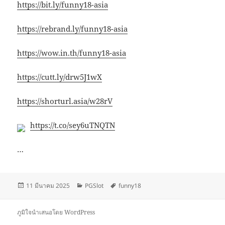
https://bit.ly/funny18-asia
https://rebrand.ly/funny18-asia
https://wow.in.th/funny18-asia
https://cutt.ly/drw5J1wX
https://shorturl.asia/w28rV
https://t.co/sey6uTNQTN
…
เขียน
หมวด
ป้าย
11 มีนาคม 2025
PGSlot
funny18
เมื่อ
หมู่
กำกับ
ภูมิใจนำเสนอโดย WordPress