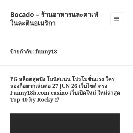
Bocado – ร้านอาหารและคาเฟ่
ในละตินอเมริกา
เมนู
และวิด
เจ็ต
ป้ายกำกับ:
funny18
PG สล็อตสุดปัง โบนัสแน่น โปรโมชั่นแรง ใคร
ลองก็อยากเล่นต่อ 27 JUN 26 เว็บไซต์ ตรง
Funny18b.com casino เว็บเปิดใหม่ ใหม่ล่าสุด
Top 40 by Rocky