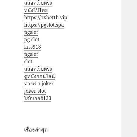
สล็อตเว็บตรง
หนังโป๊ไทย
https://1xbetth.vip
https://pgslot.spa
pgslot
pg slot
kiss918
pgslot
slot
สล็อตเว็บตรง
ดูหนังออนไลน์
ทางเข้า joker
joker slot
โจ๊กเกอร์123
เรื่องล่าสุด