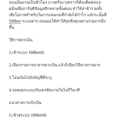
ถอนเงินนานเป็นชั่วโมง บางครั้งบางคราวก็ต้องติดต่อแอ
ดมินเพื่อการันตีข้อมูลอีกหลายขั้นตอน ทำให้ล่าช้ารวมทั้ง
เสียโอกาสสำหรับในการเล่นเกมที่กำลังได้กำไร แม้กระนั้นที่
188bet
ระบบฝาก-ถอนออโต้ทำให้ทุกสิ่งทุกอย่างง่ายมากยิ่ง
ขึ้น
วิธีการฝากเงิน
1.เข้าระบบ 188betth
2.เลือกรายการอาหารฝากเงิน แล้วก็เลือกวิถีทางการฝาก
3.โอนเงินไปยังบัญชีที่ระบุ
4.รอคอยระบบปรับเครดิตภายในไม่กี่วินาที
แนวทางการเบิกเงิน
1.เข้าสู่ระบบ 188betth