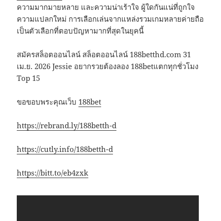
ความมากมายหลาย และความน่าเร้าใจ ผู้ใดกันแน่ที่ถูกใจ
ความแปลกใหม่ การเลือกเล่นจากแหล่งรวมเกมหลายค่ายถือ
เป็นตัวเลือกที่ตอบปัญหามากที่สุดในยุคนี้
สมัครสล็อตออนไลน์ สล็อตออนไลน์ 188betthd.com 31
เม.ย. 2026 Jessie อยากรวยต้องลอง 188betแตกทุกชั่วโมง
Top 15
ขอขอบพระคุณเว็บ
188bet
https://rebrand.ly/188betth-d
https://cutly.info/188betth-d
https://bitt.to/eb4zxk