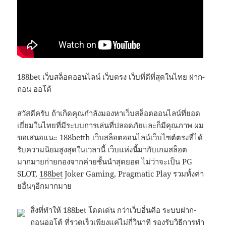
188bet เว็บสล็อตออนไลน์ เว็บตรง เว็บที่ดีที่สุดในไทย ฝาก-
ถอน ออโต้
สวัสดีครับ ถ้าเกิดคุณกำลังมองหาเว็บสล็อตออนไลน์ที่ยอด
เยี่ยมในไทยที่มีระบบการเล่นที่ปลอดภัยและก็มีคุณภาพ ผม
ขอเสนอแนะ 188betth เว็บสล็อตออนไลน์เว็บไซต์ตรงที่ได้
รับความนิยมสูงสุดในเวลานี้ เว็บแห่งนี้มากับเกมสล็อต
มากมายก่ายกองจากค่ายชั้นนำสุดยอด ไม่ว่าจะเป็น PG
SLOT,
188bet
Joker Gaming, Pragmatic Play รวมทั้งค่า
ยอื่นๆอีกมากมาย
สิ่งที่ทำให้ 188bet โดดเด่น กว่าเว็บอื่นคือ ระบบฝาก-
ถอนออโต้ ที่รวดเร็วเพียงแค่ไม่กี่วินาที รองรับวิธีการทำ