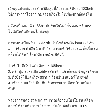
เมื่อคุณประสมประสานวิธีกลุ่มนี้กับระบบที่ดีของ 188betth
วิธีการทำกำไรจากเกมสล็อตก็จะไม่ใช่เรื่องยากอีกต่อไป
สมัครเป็นสมาชิก 188betth ง่ายในไม่กี่ขั้นตอน พร้อมรับ
โบนัสในทันทีแบบไม่ต้องลุ้น
การลงทะเบียนกับ 188betth เว็บไซต์ตรงนั้นง่ายและก็เร็ว
มาก ใช้เวลาไม่ถึง 2 นาที ก็สามารถเข้าใช้งานรวมทั้งเริ่มเล่น
สล็อตได้ทันที โดยวิธีการสมัครมีดังนี้
1. เข้าไปที่เว็บไซต์หลักของ 188betth
2. คลิกปุ่ม ลงทะเบียนสมัครสมาชิก แล้วก็กรอกข้อมูลให้ครบ
3. ตั้งชื่อผู้ใช้และก็รหัสผ่าน พร้อมยืนยันเบอร์โทรศัพท์
4. เข้าระบบแล้วก็เพิ่มเติมเงินคราวแรกเพื่อรับโบนัสโดย
ทันที
หลังจากสมัครเสร็จ คุณสามารถเลือกรับโปรโมชั่น สล็อต
ต่างๆได้ตามต้องการ ไม่ว่าจะเป็นโบนัสต้อนรับ 100%,