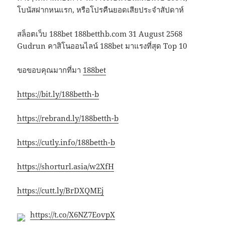
โบนัสฝากหนแรก, หรือโปรคืนยอดเสียประจำสัปดาห์
สล็อตเว็บ 188bet 188betthb.com 31 August 2568
Gudrun คาสิโนออนไลน์ 188bet มาแรงที่สุด Top 10
ขอขอบคุณมากที่มา
188bet
https://bit.ly/188betth-b
https://rebrand.ly/188betth-b
https://cutly.info/188betth-b
https://shorturl.asia/w2XfH
https://cutt.ly/BrDXQMEj
https://t.co/X6NZ7EovpX