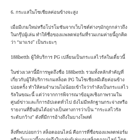
6. กระแสในโซเชียลค่อนข้างจะสูง
เมื่อมีเกมใหม่หรือโปรโมชันจากเว็บไซต์ต่างๆมักถูกกล่าวถึง
ในกรุ๊ปผู้เล่น ทำให้ชื่อของแพลตฟอร์มที่รวมเกมค่ายนี้ถูกคิด
ว่า “มาแรง” เป็นระยะๆ
188betth ผู้ให้บริการ PG เปลี่ยนเป็นกระแสไวรัลในเดี๋ยวนี้
ในช่วงเวลานี้มีการพูดถึงชื่อ 188betth รวมทั้งหลักสำคัญที่
เกี่ยวกับผู้ให้บริการเกมสล็อต PG ในโซเชียลมีเดียค่อนข้าง
บ่อยครั้ง ทำให้คนจำนวนไม่น้อยเข้าใจว่ากำลังเป็นกระแสไว
รัลในขณะนี้ แต่ว่าจากการพิจารณาข้อมูลเชิงภาพรวมใน
ศูนย์ข่าวและก็การอัปเดตทั่วไป ยังไม่มีหลักฐานกระจ่างหรือ
รายงานที่ยืนยันได้อย่างเป็นทางการว่าเป็น “กระแสไวรัล
ระดับกว้าง” ดังที่มีการอ้างถึงในบางโพสต์
สิ่งที่พบบ่อยกว่า สล็อตออนไลน์ คือการที่ชื่อของแพลตฟอร์ม
หรือเว็บแนวนี้ถูกเอ่ยถึงในกลุ่มผู้เล่นเกมสล็อตออนไลน์ โดย