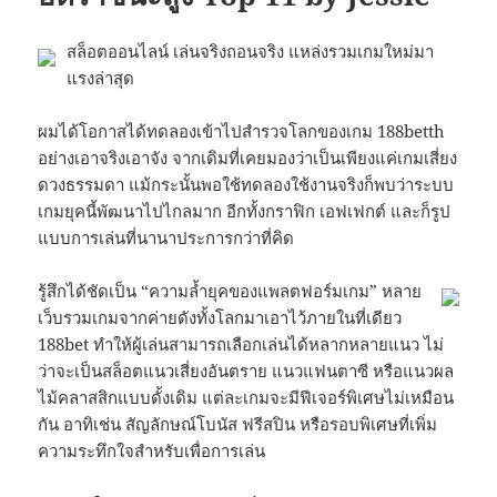
สล็อตออนไลน์ เล่นจริงถอนจริง แหล่งรวมเกมใหม่มา
แรงล่าสุด
ผมได้โอกาสได้ทดลองเข้าไปสำรวจโลกของเกม 188betth
อย่างเอาจริงเอาจัง จากเดิมที่เคยมองว่าเป็นเพียงแค่เกมเสี่ยง
ดวงธรรมดา แม้กระนั้นพอใช้ทดลองใช้งานจริงก็พบว่าระบบ
เกมยุคนี้พัฒนาไปไกลมาก อีกทั้งกราฟิก เอฟเฟกต์ และก็รูป
แบบการเล่นที่นานาประการกว่าที่คิด
รู้สึกได้ชัดเป็น “ความล้ำยุคของแพลตฟอร์มเกม” หลาย
เว็บรวมเกมจากค่ายดังทั้งโลกมาเอาไว้ภายในที่เดียว
188bet ทำให้ผู้เล่นสามารถเลือกเล่นได้หลากหลายแนว ไม่
ว่าจะเป็นสล็อตแนวเสี่ยงอันตราย แนวแฟนตาซี หรือแนวผล
ไม้คลาสสิกแบบดั้งเดิม แต่ละเกมจะมีฟีเจอร์พิเศษไม่เหมือน
กัน อาทิเช่น สัญลักษณ์โบนัส ฟรีสปิน หรือรอบพิเศษที่เพิ่ม
ความระทึกใจสำหรับเพื่อการเล่น