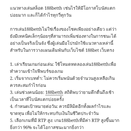
แนวทางเล่นสล็อต 188betth เช่นไรให้มีโอกาสโบนัสแตก
บ่อยมาก และก็ได้กำไรทุกวี่ทุกวัน
การเล่น188betthไม่ใช่เรื่องของโชคเพียงอย่างเดียว แต่ว่า
ยังมีเทคนิคเล็กๆน้อยๆที่สามารถเพิ่มช่องทางในการชนะได้
อย่างเป็นจริงเป็นจัง ซึ่งผู้เล่นมือโปรมักใช้แนวทางเหล่านี้
สำหรับในการวางแผนเดิมพันกับเว็บไซต์ 188bet เว็บตรง
1. เล่าเรียนเกมก่อนเล่น: ใช้โหมดทดลองเล่น188betthเพื่อ
ทำความเข้าใจฟีพบร์ของเกม
2. เริ่มจากเบทต่ำ: ไม่ควรเริ่มพนันด้วยจำนวนสูงเหลือเกิน
ควรสะสมกำไรก่อน
3. เล่นช่วงคนน้อย:
188betth
สถิติพบว่ายามดึกดื่นถึงเช้า
เป็นเวลาที่โบนัสแตกบ่อยครั้ง
4. กำหนดเป้าหมายต่อวัน: ควรมีลิมิตอีกทั้งผลกำไรและ
ขาดทุน เพื่อไม่ให้กระทบกับเงินในชีวิตประจำวัน
5. เลือกเกมที่มี RTP สูง: เกม188betthที่มีค่า RTP สูงขึ้นมาก
ยิ่งกว่า 96% จะได้โอกาสชนะมากยิ่งกว่า