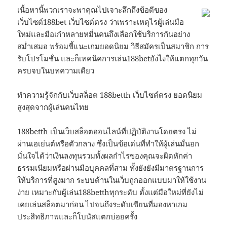
เนื้อหานี้พวกเราจะพาคุณไปเจาะลึกถึงข้อดีของ
เว็บไซต์188bet เว็บไซต์ตรง ว่าเพราะเหตุไรผู้เล่นมือ
ใหม่และมือเก๋าหลายหมื่นคนถึงเลือกใช้บริการกันอย่าง
สม่ำเสมอ พร้อมชี้แนะเกมยอดนิยม วิธีสมัครเป็นสมาชิก การ
รับโปรโมชั่น และก็เทคนิคการเล่น188betยังไงให้แตกทุกวัน
ครบจบในบทความเดียว
ทำความรู้จักกับเว็บสล็อต 188betth เว็บไซต์ตรง ยอดนิยม
สูงสุดจากผู้เล่นคนไทย
188betth เป็นเว็บสล็อตออนไลน์ที่ปฏิบัติงานโดยตรง ไม่
ผ่านเอเย่นต์หรือตัวกลาง ซึ่งเป็นข้อเด่นที่ทำให้ผู้เล่นมั่นอก
มั่นใจได้ว่าเงินลงทุนรวมทั้งผลกำไรของคุณจะผิดหักค่า
ธรรมเนียมหรือผ่านมือบุคคลที่สาม ทั้งยังยังมีมาตรฐานการ
ให้บริการที่สูงมาก ระบบด้านในเว็บถูกออกแบบมาให้ใช้งาน
ง่าย เหมาะกับผู้เล่น188betthทุกระดับ ตั้งแต่มือใหม่ที่ยังไม่
เคยเล่นสล็อตมาก่อน ไปจนถึงระดับเซียนที่มองหาเกม
ประสิทธิภาพและก็โบนัสแตกบ่อยครั้ง