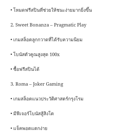
• โหมดฟรีสปินที่ช่วยให้ชนะง่ายมากยิ่งขึ้น
2. Sweet Bonanza – Pragmatic Play
• เกมสล็อตลูกกวาดที่ได้รับความนิยม
• โบนัสตัวคูณสูงสุด 100x
• ซื้อฟรีสปินได้
3. Roma – Joker Gaming
• เกมสล็อตแนวประวัติศาสตร์กรุงโรม
• มีฟีเจอร์โบนัสสู้สิงโต
• แจ็คพอตแตกง่าย