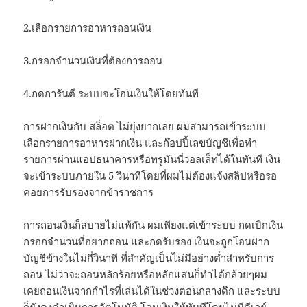
2.เลือกรายการอาหารถอนเงิน
3.กรอกจำนวนเงินที่ต้องการถอน
4.กดการันตี ระบบจะโอนเงินให้โดยทันที
การฝากเงินกับ สล็อต ไม่ยุ่งยากเลย ผมสามารถเข้าระบบ
เลือกรายการอาหารฝากเงิน และก๊อปปี้เลขบัญชีเพื่อทำ
รายการผ่านแอปธนาคารหรือทรูมันนี่วอลเล็ทได้ในทันที เงิน
จะเข้าระบบภายใน 5 วินาทีโดยที่ผมไม่ต้องแจ้งสลิปหรือรอ
คอยการรับรองจากข้าราชการ
การถอนเงินก็สบายไม่แพ้กัน ผมเพียงแต่เข้าระบบ กดเบิกเงิน
กรอกจำนวนที่อยากถอน และกดรับรอง เงินจะถูกโอนฝาก
บัญชีข้างในไม่กี่วินาที ที่สำคัญเป็นไม่มีอย่างต่ำสำหรับการ
ถอน ไม่ว่าจะถอนหลักร้อยหรือหลักแสนก็ทำได้กล้วยๆผม
เคยถอนเงินจากกำไรที่เล่นได้ในช่วงตอนกลางดึก และระบบ
ก็ยังคงดำเนินการอัตโนมัติ โอนเงินให้ทันทีโดยไม่มีดีเลย์