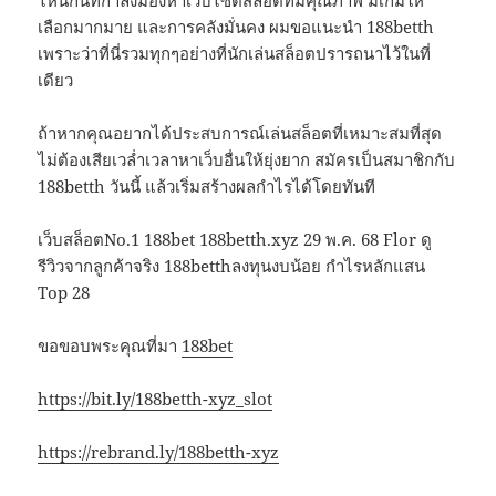
เลือกมากมาย และการคลังมั่นคง ผมขอแนะนำ 188betth
เพราะว่าที่นี่รวมทุกๆอย่างที่นักเล่นสล็อตปรารถนาไว้ในที่
เดียว
ถ้าหากคุณอยากได้ประสบการณ์เล่นสล็อตที่เหมาะสมที่สุด
ไม่ต้องเสียเวล่ำเวลาหาเว็บอื่นให้ยุ่งยาก สมัครเป็นสมาชิกกับ
188betth วันนี้ แล้วเริ่มสร้างผลกำไรได้โดยทันที
เว็บสล็อตNo.1 188bet 188betth.xyz 29 พ.ค. 68 Flor ดู
รีวิวจากลูกค้าจริง 188betthลงทุนงบน้อย กำไรหลักแสน
Top 28
ขอขอบพระคุณที่มา
188bet
https://bit.ly/188betth-xyz_slot
https://rebrand.ly/188betth-xyz