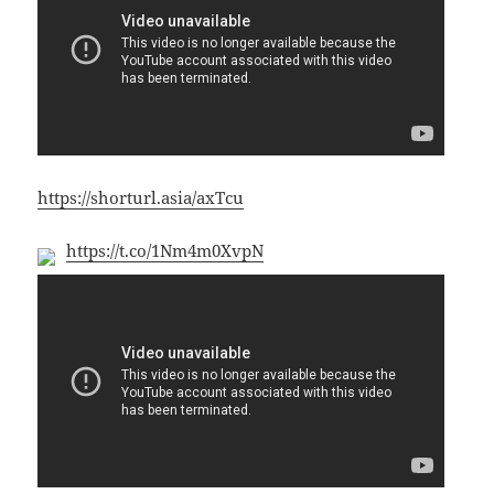
https://shorturl.asia/axTcu
https://t.co/1Nm4m0XvpN