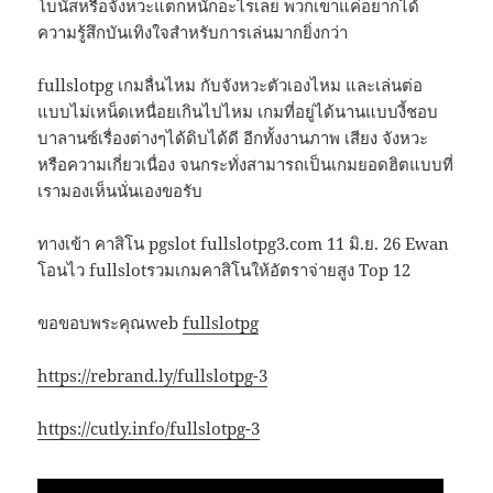
โบนัสหรือจังหวะแตกหนักอะไรเลย พวกเขาแค่อยากได้
ความรู้สึกบันเทิงใจสำหรับการเล่นมากยิ่งกว่า
fullslotpg เกมลื่นไหม กับจังหวะตัวเองไหม และเล่นต่อ
แบบไม่เหน็ดเหนื่อยเกินไปไหม เกมที่อยู่ได้นานแบบงี้ชอบ
บาลานซ์เรื่องต่างๆได้ดิบได้ดี อีกทั้งงานภาพ เสียง จังหวะ
หรือความเกี่ยวเนื่อง จนกระทั่งสามารถเป็นเกมยอดฮิตแบบที่
เรามองเห็นนั่นเองขอรับ
ทางเข้า คาสิโน pgslot fullslotpg3.com 11 มิ.ย. 26 Ewan
โอนไว fullslotรวมเกมคาสิโนให้อัตราจ่ายสูง Top 12
ขอขอบพระคุณweb
fullslotpg
https://rebrand.ly/fullslotpg-3
https://cutly.info/fullslotpg-3