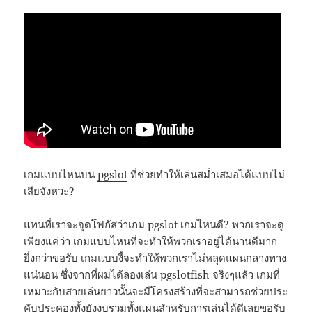
เกมแบบไหนบน
pgslot
ที่ช่วยทำให้เล่นสม่ำเสมอได้แบบไม่
เสียจังหวะ?
แทนที่เราจะจุดโฟกัสว่าเกม pgslot เกมไหนดี? พวกเราจะดู
เพียงแค่ว่า เกมแบบไหนที่จะทำให้พวกเราอยู่ได้นานดีมาก
ยิ่งกว่าขอรับ เกมแบบงี้จะทำให้พวกเราไม่หลุดแผนกลางทาง
แน่นอน ซึ่งจากที่ผมได้ลองเล่น pgslotfish จริงๆแล้ว เกมที่
เหมาะกับสายเล่นยาวนั้นจะมีโครงสร้างที่จะสามารถช่วยประ
คับประคองทั้งยังงบรวมทั้งแผนสำหรับการเล่นได้ดีเลยขอรับ