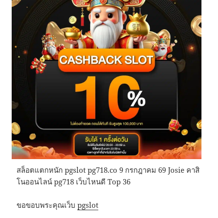
สล็อตแตกหนัก pgslot pg718.co 9 กรกฎาคม 69 Josie คาสิ
โนออนไลน์ pg718 เว็บไหนดี Top 36
ขอขอบพระคุณเว็บ
pgslot