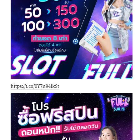
https://t.co/0Y7n94ikSt