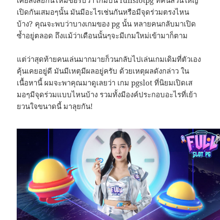
เคยสงสัยกันไหมขอรับว่า เกมบน fullslotpg ที่คนส่วนใหญ่
เปิดกันเสมอๆนั้น มันมีอะไรเช่นกันหรือมีจุดร่วมตรงไหน
บ้าง? คุณจะพบว่าบางเกมของ pg นั้น หลายคนกลับมาเปิด
ซ้ำอยู่ตลอด ถึงแม้ว่าเดือนนั้นๆจะมีเกมใหม่เข้ามาก็ตาม
แต่ว่าสุดท้ายคนเล่นมากมายก็วนกลับไปเล่นเกมเดิมที่ตัวเอง
คุ้นเคยอยู่ดี มันมีเหตุมีผลอยู่ครับ ด้วยเหตุผลดังกล่าว ใน
เนื้อหานี้ ผมจะพาคุณมาดูเลยว่า เกม pgslot ที่นิยมเปิดเส
มอๆมีจุดร่วมแบบไหนบ้าง รวมทั้งมีองค์ประกอบอะไรที่เย้า
ยวนใจขนาดนี้ มาลุยกัน!