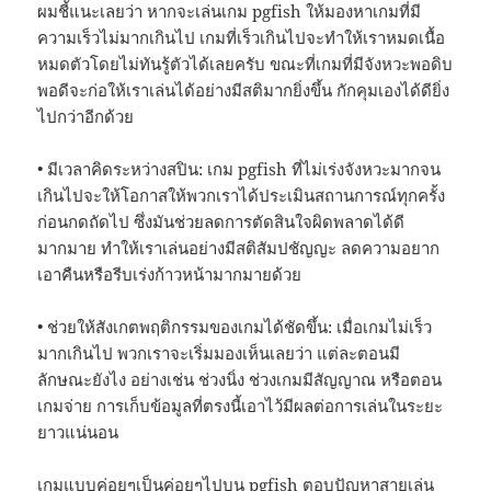
ผมชี้แนะเลยว่า หากจะเล่นเกม pgfish ให้มองหาเกมที่มี
ความเร็วไม่มากเกินไป เกมที่เร็วเกินไปจะทำให้เราหมดเนื้อ
หมดตัวโดยไม่ทันรู้ตัวได้เลยครับ ขณะที่เกมที่มีจังหวะพอดิบ
พอดีจะก่อให้เราเล่นได้อย่างมีสติมากยิ่งขึ้น กักคุมเองได้ดียิ่ง
ไปกว่าอีกด้วย
• มีเวลาคิดระหว่างสปิน: เกม pgfish ที่ไม่เร่งจังหวะมากจน
เกินไปจะให้โอกาสให้พวกเราได้ประเมินสถานการณ์ทุกครั้ง
ก่อนกดถัดไป ซึ่งมันช่วยลดการตัดสินใจผิดพลาดได้ดี
มากมาย ทำให้เราเล่นอย่างมีสติสัมปชัญญะ ลดความอยาก
เอาคืนหรือรีบเร่งก้าวหน้ามากมายด้วย
• ช่วยให้สังเกตพฤติกรรมของเกมได้ชัดขึ้น: เมื่อเกมไม่เร็ว
มากเกินไป พวกเราจะเริ่มมองเห็นเลยว่า แต่ละตอนมี
ลักษณะยังไง อย่างเช่น ช่วงนิ่ง ช่วงเกมมีสัญญาณ หรือตอน
เกมจ่าย การเก็บข้อมูลที่ตรงนี้เอาไว้มีผลต่อการเล่นในระยะ
ยาวแน่นอน
เกมแบบค่อยๆเป็นค่อยๆไปบน pgfish ตอบปัญหาสายเล่น