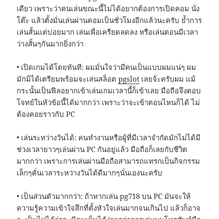
เดียว เพราะว่าคนเล่นขณะนี้ไม่ได้อยากต้องการเปิดคอม นั่ง
โต๊ะ แล้วตั้งมั่นเล่นผ่านคอมเป็นชั่วโมงอีกแล้วนะครับ ย้ำการ
เล่นสั้นแต่บ่อยมาก เล่นเพื่อเครียดลดลง หรือเล่นตอนมีเวลา
ว่างสั้นๆกันมากยิ่งกว่า
• เปิดเกมได้โดยทันที: ผมมั่นใจว่ามีคนเป็นแบบผมแน่ๆ ผม
มักมิได้เตรียมพร้อมจะเล่นสล็อต
pgslot
เลยจ้ะครับผม แม้
กระนั้นเป็นฟีลอยากเข้าเล่นเกมเวลานี้ก็เข้าเลย มือถือจึงตอบ
โจทย์ในหัวข้อนี้ได้มากกว่า เพราะว่าจะเข้าตอนไหนก็ได้ ไม่
ต้องคอยราวกับ PC
• เล่นระหว่างวันได้: คนทำงานหรือผู้ที่มีเวลาจำกัดมักไม่ได้มี
ช่วงเวลายาวๆเล่นผ่าน PC กันอยู่แล้ว มือถือก็เลยกับชีวิต
มากกว่า เพราะการเล่นผ่านมือถือสามารถแทรกเป็นกิจกรรม
เล็กๆคั่นเวลาระหว่างวันได้ดีมากๆนั่นเองนะครับ
• เป็นส่วนตัวมากกว่า: ถ้าหากเล่น pg718 บน PC มันจะให้
ความรู้ความเข้าใจสึกที่ตั้งหัวใจเล่นมากจนเกินไป แล้วก็อาจ