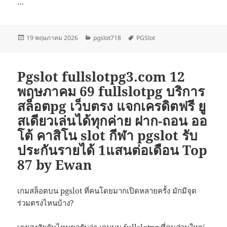
…
เขียน
หมวด
ป้าย
19 พฤษภาคม 2026
pgslot718
PGSlot
เมื่อ
หมู่
กำกับ
Pgslot fullslotpg3.com 12
พฤษภาคม 69 fullslotpg บริการ
สล็อตpg เว็บตรง แจกเครดิตฟรี ยู
สเดียวเล่นได้ทุกค่าย ฝาก-ถอน ออ
โต้ คาสิโน slot กีฬา pgslot รับ
ประกันรายได้ 1แสนต่อเดือน Top
87 by Ewan
เกมสล็อตบน pgslot ที่คนโดยมากเปิดหลายครั้ง มักมีจุด
ร่วมตรงไหนบ้าง?