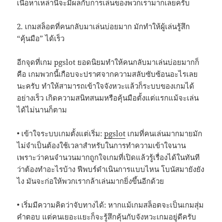
เนื้อหาเหล่านี้จะมีผลกับการเล่นของพวกเรามากเลยครับ
2. เกมสล็อตที่คนกลับมาเล่นบ่อยมาก มักทำให้ผู้เล่นรู้สึก
“คุ้นมือ” ได้เร็ว
อีกจุดที่เกม pgslot ยอดนิยมทำให้คนกลับมาเล่นบ่อยมากก็
คือ เกมพวกนี้เกือบจะปราศจากความสลับซับซ้อนอะไรเลย
นะครับ ทำให้สามารถเข้าใจจังหวะแล้วก็ระบบของเกมได้
อย่างเร็ว เกิดความสนิทสนมหรือคุ้นมือตั้งแต่แรกแม้จะเล่น
ได้ไม่นานก็ตาม
• เข้าใจระบบเกมตั้งแต่เริ่ม:
pgslot
เกมที่คนเล่นมากมายมัก
ไม่จำเป็นต้องใช้เวลาสำหรับในการทำความเข้าใจนาน
เพราะว่าคนจำนวนมากถูกใจเกมที่เปิดแล้วรู้เรื่องได้ในทันที
ว่าต้องทำอะไรบ้าง ฟีพบร์ดำเนินการแบบไหน โบนัสมายังยัง
ไง มันจะก่อให้พวกเรากล้าเล่นมากยิ่งขึ้นอีกด้วย
• เริ่มมีความคิดว่าจับทางได้: หากแม้เกมสล็อตจะเป็นเกมสุ่ม
คำตอบ แต่คนเยอะแยะก็จะรู้สึกคุ้นกับจังหวะเกมอยู่ดีครับ