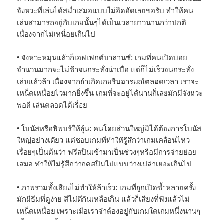
จังหวะที่เล่นได้สม่ำเสมอแบบไม่อึดอัดเลยขอรับ ทำให้คน
เล่นสามารถอยู่กับเกมนั้นๆได้เป็นเวลายาวนานกว่าปกติ
เนื่องจากไม่เหนื่อยเกินไป
• จังหวะหมุนแล้วก็เอฟเฟกต์บาลานซ์: เกมที่คนเปิดบ่อย
จำนวนมากจะไม่ช้าจนกระทั่งน่าเบื่อ แต่ก็ไม่เร็วจนกระทั่ง
เล่นแล้วล้า เนื่องจากถ้าเกิดเกมรีบอารมณ์ตลอดเวลา เราจะ
เหน็ดเหนื่อยไวมากยิ่งขึ้น เกมที่จะอยู่ได้นานก็เลยมักมีจังหวะ
พอดี เล่นตลอดได้เรื่อย
• โบนัสหรือฟีพบร์ให้ลุ้น: คนโดยส่วนใหญ่มิได้ต้องการโบนัส
ใหญ่อย่างเดียว แต่ชอบเกมที่ทำให้รู้สึกว่าเกมเคลื่อนไหว
เรื่อยๆเป็นต้นว่า ฟรีสปินเข้ามาเป็นช่วงๆหรือมีการจ่ายย่อย
เสมอ ทำให้ไม่รู้สึกว่ากดสปินไปแบบว่างเปล่าเยอะเกินไป
• ภาพรวมทั้งเสียงไม่ทำให้ล้าเร็ว: เกมที่ถูกเปิดซ้ำหลายครั้ง
มักมีธีมที่ดูง่าย สีไม่ตีกันเหลือเกิน แล้วก็เสียงที่ฟังแล้วไม่
เหน็ดเหนื่อย เพราะเมื่อเราจำต้องอยู่กับเกมใดเกมหนึ่งนานๆ