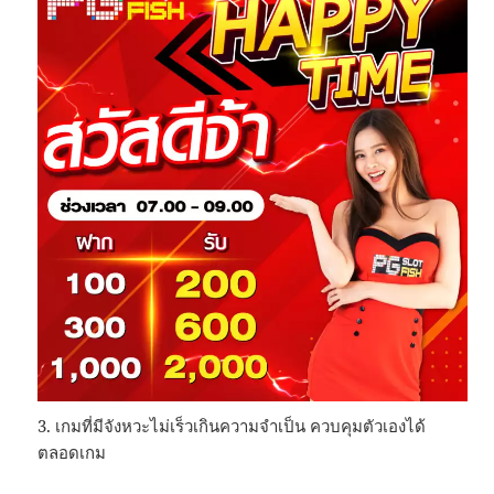
3. เกมที่มีจังหวะไม่เร็วเกินความจำเป็น ควบคุมตัวเองได้
ตลอดเกม