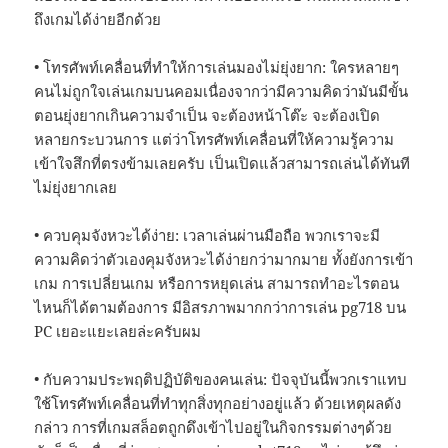
ถึงเกมได้ง่ายอีกด้วย
• โทรศัพท์เคลื่อนที่ทำให้การเล่นมองไม่ยุ่งยาก: ใครหลายๆ
คนไม่ถูกใจเล่นเกมบนคอมเนื่องจากว่ามีความคิดว่ามันมีขั้น
ตอนยุ่งยากเกินความจำเป็น จะต้องหน้าโต๊ะ จะต้องเปิด
หลายกระบวนการ แต่ว่าโทรศัพท์เคลื่อนที่ให้ความรู้ความ
เข้าใจสึกที่ตรงข้ามเลยครับ เป็นเปิดแล้วสามารถเล่นได้ทันที
ไม่ยุ่งยากเลย
• ควบคุมจังหวะได้ง่าย: เวลาเล่นผ่านมือถือ พวกเราจะมี
ความคิดว่าตัวเองคุมจังหวะได้ง่ายกว่ามากมาย ทั้งยังการเข้า
เกม การเปลี่ยนเกม หรือการหยุดเล่น สามารถทำอะไรตอน
ไหนก็ได้ตามต้องการ มีอิสรภาพมากกว่าการเล่น pg718 บน
PC เยอะแยะเลยล่ะครับผม
• กับความประพฤติปฏิบัติของคนเล่น: ปัจจุบันนี้พวกเราแทบ
ใช้โทรศัพท์เคลื่อนที่ทำทุกสิ่งทุกอย่างอยู่แล้ว ด้วยเหตุผลดัง
กล่าว การที่เกมสล็อตถูกดึงเข้าไปอยู่ในกิจกรรมต่างๆด้วย