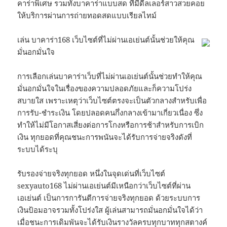
คาร่าพิเศษ รวมทั้งบาคาร่าแบบสด ที่มีดีลเลอร์สาวสวยคอย
ให้บริการผ่านการถ่ายทอดสดแบบเรียลไทม์
เล่น บาคาร่า168 เว็บไซต์ที่ไม่ผ่านเอเย่นต์นั้นช่วยให้คุณ
มั่นอกมั่นใจ
การเลือกเล่นบาคาร่าเว็บที่ไม่ผ่านเอเย่นต์นั้นช่วยทำให้คุณ
มั่นอกมั่นใจในเรื่องของความปลอดภัยและก็ความโปร่ง
สบายใส เพราะเหตุว่าเว็บไซต์ตรงจะเป็นตัวกลางสำหรับเพื่อ
การรับ-ชำระเงิน โดยปลอดคนกึ่งกลางเข้ามาเกี่ยวเนื่อง ซึ่ง
ทำให้ไม่มีโอกาสเสี่ยงต่อการโกงหรือการช้าสำหรับการเบิก
เงิน ทุกยอดที่คุณชนะการพนันจะได้รับการจ่ายจริงดังที่
ระบบได้ระบุ
รับรองจ่ายจริงทุกยอด หนึ่งในจุดเด่นที่เว็บไซต์
sexyauto168 ไม่ผ่านเอเย่นต์มีเหนือกว่าเว็บไซต์ที่ผ่าน
เอเย่นต์ เป็นการการันตีการจ่ายจริงทุกยอด ด้วยระบบการ
เงินป้อมอาจรวมทั้งโปร่งใส ผู้เล่นสามารถมั่นอกมั่นใจได้ว่า
เมื่อชนะการเดิมพันจะได้รับเงินรางวัลครบทุกบาททุกสตางค์