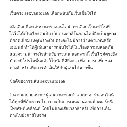
เว็บตรง sexyauto168 เลือกพนันกับเว็บเชื่อใจได้
เมื่อเลือกที่จะเล่นบาคาร่าออนไลน์ การเลือกเว็บคาสิโนที่
ไว้ใจได้เป็นเรื่องจำเป็น เว็บตรงคาสิโนออนไลน์ถือเป็นลู่ทาง
ที่ยอดเยี่ยม เหตุเพราะเว็บตรงจะไม่มีการผ่านตัวแทนหรือ
เอเย่นต์ ทำให้ผู้เล่นสามารถมั่นใจได้ในเรื่องความปลอดภัย
และความน่าวางใจสำหรับการเล่น นอกจากนี้ เว็บไซต์ตรงยัง
มักจะมีโปรโมชั่นแล้วก็โบนัสที่ดียิ่งกว่า ที่สามารถเพิ่มช่อง
ทางสำหรับเพื่อการทำเงินให้กับผู้เล่นได้มากขึ้น
ข้อดีของการเล่น sexyauto168
1.ความสบายสบาย: ผู้เล่นสามารถเข้าเล่นบาคาร่าออนไลน์
ได้ทุกที่ที่ต้องการ ไม่ว่าจะเป็นการเล่นผ่านคอมพิวเตอร์หรือ
โทรศัพท์เคลื่อนที่ โดยไม่ต้องเสียเวลาสำหรับเพื่อการเดิน
ทางไปยังคาสิโนจริง