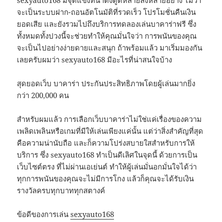
จะเป็นระบบฝาก-ถอนอัตโนมัติที่รวดเร็ว โปรโมชั่นคืนเงิน
ยอดเสีย และยังรวมไปถึงบริการทดลองเล่นบาคาร่าฟรี ซึ่ง
ทั้งหมดทั้งปวงนี้จะช่วยทำให้คุณมั่นใจว่า การพนันของคุณ
จะเป็นไปอย่างง่ายดายและสนุก ถ้าพร้อมแล้ว มาเริ่มมองกัน
เลยครับผมว่า sexyauto168 มีอะไรที่น่าสนใจบ้าง
สุดยอดเว็บ บาคาร่า ประกันประสิทธิภาพโดยผู้เล่นมากยิ่ง
กว่า 200,000 คน
สำหรับผมแล้ว การเลือกเว็บบาคาร่าไม่ใช่แค่เรื่องของความ
เพลิดเพลินหรือเกมที่มีให้เล่นเพียงแค่นั้น แต่ว่าสิ่งสำคัญที่สุด
คือความน่านับถือ และก็ความโปร่งสบายใสสำหรับการให้
บริการ ซึ่ง sexyauto168 ทำเป็นดีเลิศในจุดนี้ ด้วยการเป็น
เว็บไซต์ตรง ที่ไม่ผ่านเอเย่นต์ ทำให้ผู้เล่นมั่นอกมั่นใจได้ว่า
ทุกการพนันของคุณจะไม่มีการโกง แล้วก็คุณจะได้รับเงิน
รางวัลครบทุกบาททุกสตางค์
ข้อดีของการเล่น
sexyauto168