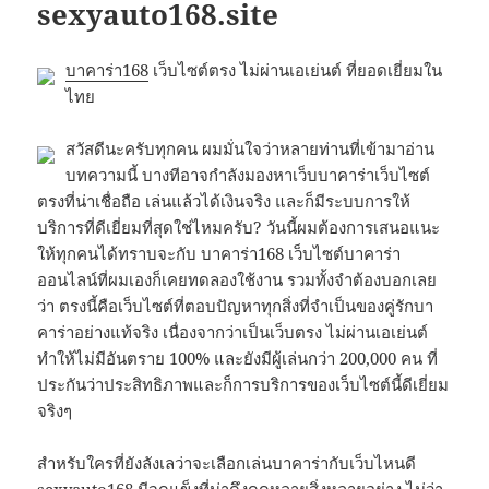
sexyauto168.site
บาคาร่า168
เว็บไซต์ตรง ไม่ผ่านเอเย่นต์ ที่ยอดเยี่ยมใน
ไทย
สวัสดีนะครับทุกคน ผมมั่นใจว่าหลายท่านที่เข้ามาอ่าน
บทความนี้ บางทีอาจกำลังมองหาเว็บบาคาร่าเว็บไซต์
ตรงที่น่าเชื่อถือ เล่นแล้วได้เงินจริง และก็มีระบบการให้
บริการที่ดีเยี่ยมที่สุดใช่ไหมครับ? วันนี้ผมต้องการเสนอแนะ
ให้ทุกคนได้ทราบจะกับ บาคาร่า168 เว็บไซต์บาคาร่า
ออนไลน์ที่ผมเองก็เคยทดลองใช้งาน รวมทั้งจำต้องบอกเลย
ว่า ตรงนี้คือเว็บไซต์ที่ตอบปัญหาทุกสิ่งที่จำเป็นของคู่รักบา
คาร่าอย่างแท้จริง เนื่องจากว่าเป็นเว็บตรง ไม่ผ่านเอเย่นต์
ทำให้ไม่มีอันตราย 100% และยังมีผู้เล่นกว่า 200,000 คน ที่
ประกันว่าประสิทธิภาพและก็การบริการของเว็บไซต์นี้ดีเยี่ยม
จริงๆ
สำหรับใครที่ยังลังเลว่าจะเลือกเล่นบาคาร่ากับเว็บไหนดี
sexyauto168 มีจุดแข็งที่น่าดึงดูดหลายสิ่งหลายอย่าง ไม่ว่า