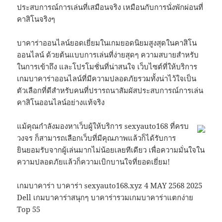
ประสบการณ์การเล่นที่เสมือนจริง เหมือนกับการนั่งพักผ่อนที่
คาสิโนจริงๆ
บาคาร่าออนไลน์ยอดเยี่ยมในเกมยอดนิยมสูงสุดในคาสิโน
ออนไลน์ ด้วยต้นแบบการเล่นที่ง่ายสุดๆ ความสบายสำหรับ
ในการเข้าถึง และโปรโมชั่นที่น่าสนใจ เว็บไซต์ที่ให้บริการ
เกมบาคาร่าออนไลน์ที่มีความปลอดภัยรวมทั้งน่าไว้ใจเป็น
ตัวเลือกที่ดีสำหรับคนที่ปรารถนาสัมผัสประสบการณ์การเล่น
คาสิโนออนไลน์อย่างแท้จริง
แม้คุณกำลังมองหาเว็บผู้ให้บริการ sexyauto168 ที่ครบ
วงจร ก็สามารถเลือกเว็บที่มีคุณภาพแล้วก็ได้รับการ
ยินยอมรับจากผู้เล่นมากไม่น้อยเลยทีเดียว เพื่อความมั่นใจใน
ความปลอดภัยแล้วก็ความเบิกบานใจที่ยอดเยี่ยม!
เกมบาคาร่า บาคาร่า sexyauto168.xyz 4 MAY 2568 2025
Dell เกมบาคาร่าสนุกๆ บาคาร่ารวมเกมบาคาร่าแตกง่าย
Top 55