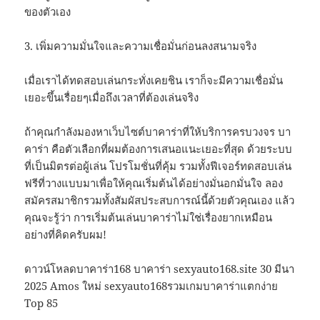
ของตัวเอง
3. เพิ่มความมั่นใจและความเชื่อมั่นก่อนลงสนามจริง
เมื่อเราได้ทดสอบเล่นกระทั่งเคยชิน เราก็จะมีความเชื่อมั่น
เยอะขึ้นเรื่อยๆเมื่อถึงเวลาที่ต้องเล่นจริง
ถ้าคุณกำลังมองหาเว็บไซต์บาคาร่าที่ให้บริการครบวงจร บา
คาร่า คือตัวเลือกที่ผมต้องการเสนอแนะเยอะที่สุด ด้วยระบบ
ที่เป็นมิตรต่อผู้เล่น โปรโมชั่นที่คุ้ม รวมทั้งฟีเจอร์ทดสอบเล่น
ฟรีที่วางแบบมาเพื่อให้คุณเริ่มต้นได้อย่างมั่นอกมั่นใจ ลอง
สมัครสมาชิกรวมทั้งสัมผัสประสบการณ์นี้ด้วยตัวคุณเอง แล้ว
คุณจะรู้ว่า การเริ่มต้นเล่นบาคาร่าไม่ใช่เรื่องยากเหมือน
อย่างที่คิดครับผม!
ดาวน์โหลดบาคาร่า168 บาคาร่า sexyauto168.site 30 มีนา
2025 Amos ใหม่ sexyauto168รวมเกมบาคาร่าแตกง่าย
Top 85