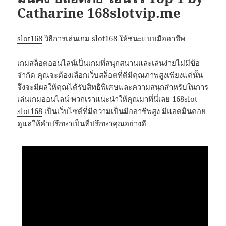
Catharine 168slotvip.me
slot168
วิธีการเล่นเกม slot168 ให้ชนะแบบมืออาชีพ
เกมสล็อตออนไลน์เป็นเกมที่สนุกสนานและเล่นง่ายไม่มีข้อ
จำกัด คุณจะต้องเลือกเว็บสล็อตที่ดีมีคุณภาพสูงเพียงแค่นั้น
จึงจะมีผลให้คุณได้รับสิทธิพิเศษและความสนุกสำหรับในการ
เล่นเกมออนไลน์ พวกเราแนะนำให้คุณมาที่นี่เลย 168slot
slot168
เป็นเว็บไซต์ที่มีความเป็นมืออาชีพสูง มีแอดมินคอย
ดูแลให้คำปรึกษาเป็นที่ปรึกษาคุณอย่างดี