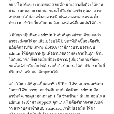
อยากได้ได้เลยระบบทดลองเล่นนี้เหมาะอย่างยิ่งที่จะให้ท่าน
สามารถทดสอบเล่นเกมก่อนลงไปในสนามจริง คุณสามารถ
เทสระบบได้บ่อยครั้งสามารถฝึกฝนความสามารถรวมทั้ง
ทำความเข้าใจเกี่ยวกับเกมสล็อตออนไลน์ที่คุณเล่นได้ด้วย
3.มีปัญหาปุ๊บติดต่อ admin ในทันทีคุณอย่ารอ ด้วยเหตุว่า
อาจจะส่งผลให้คุณเสียเปรียบได้ ปัญหาที่เกิดขึ้นจะต้องรีบ
ปฏิบัติการปรับแก้ทาง slot168 เรามีการปรับปรุงระบบ
admin ให้มีคุณภาพสูง เพื่ออำนวยความสะดวกในทุกๆด้าน
ให้กับสมาชิก ซึ่งแอดมินที่นี่จะมีความรู้เกี่ยวกับเกมสล็อต
ออนไลน์ข้างในเว็บไซต์ รวมทั้งยังสามารถให้คำปรึกษาเป็นที่
ปรึกษาสำหรับสมาชิกทุกคนได้
แล้วก็ในกรณีที่คุณเป็นสมาชิก VIP จะได้รับสมนาคุณพิเศษ
ในการได้รับการดูแลอย่างดีแบบตัวต่อตัวกับ admin มือ
อาชีพที่จะรอดูแลคุณตลอด 1 วัน ว่างเข้ามาเล่นเกมตอนไหน
admin จะเข้ามา support คุณแน่ๆ ไม่ต้องวิตกกังวลไปแต่
ว่า สำหรับสมาชิกแบบ standard เราก็มีแอดมิน ให้คำ