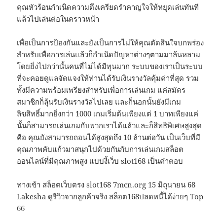
คุณหัวร้อนกำเนิดความตึงเครียดรำคาญใจให้หยุดเล่นทันที
แล้วไปเล่นต่อในคราวหน้า
เพื่อเป็นการป้องกันและยังเป็นการไม่ให้คุณตัดสินใจบกพร่อง
สำหรับเพื่อการเล่นแล้วก็กำเนิดปัญหาต่างๆตามมาล้นหลาม
โดยยิ่งไปกว่านั้นคนที่ไม่ได้มีทุนมาก ระบบของเราเป็นระบบ
ที่จะคอยดูแลจัดแจงให้ท่านได้รับเงินรางวัลคุ้มค่าที่สุด รวม
ทั้งมีความพร้อมเพรียงสำหรับเพื่อการเล่นเกม แค่สมัคร
สมาชิกก็ลุ้นรับเงินรางวัลไปเลย และก็นอกนั้นยังมีเกม
ลิขสิทธิ์มากยิ่งกว่า 1000 เกมเริ่มต้นเพียงแต่ 1 บาทเพียงแค่
นั้นก็สามารถเล่นเกมกับพวกเราได้แล้วและก็สิทธิพิเศษสูงสุด
คือ คุณยังสามารถถอนได้สูงสุดถึง 10 ล้านต่อวัน เป็นเว็บที่มี
คุณภาพคับแก้วมาสนุกไปด้วยกันกับการเล่นเกมสล็อต
ออนไลน์ที่มีคุณภาพสูง แบบงี้เว็บ slot168 เป็นคำตอบ
ทางเข้า สล็อตเว็บตรง slot168 7mcn.org 15 มิถุนายน 68
Lakesha ดูรีวิวจากลูกค้าจริง สล็อต168ปลดหนี้ได้ง่ายๆ Top
66