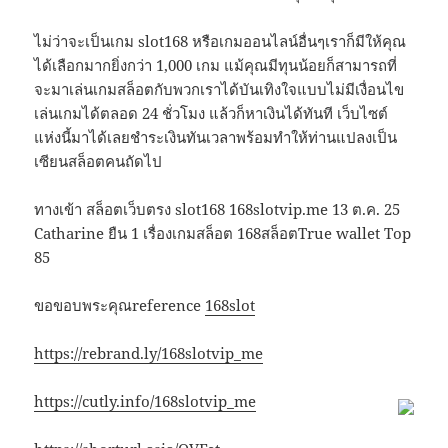
ไม่ว่าจะเป็นเกม slot168 หรือเกมออนไลน์อื่นๆเราก็มีให้คุณ
ได้เลือกมากยิ่งกว่า 1,000 เกม แม้คุณมีทุนน้อยก็สามารถที่
จะมาเล่นเกมสล็อตกับพวกเราได้บันเทิงใจแบบไม่มีเงื่อนไข
เล่นเกมได้ตลอด 24 ชั่วโมง แล้วก็หาเงินได้ทันที เว็บไซต์
แห่งนี้มาได้เลยชำระเงินทันเวลาพร้อมทำให้ท่านแปลงเป็น
เซียนสล็อตคนถัดไป
ทางเข้า สล็อตเว็บตรง slot168 168slotvip.me 13 ต.ค. 25
Catharine ยืน 1 เรื่องเกมสล็อต 168สล็อตTrue wallet Top
85
ขอขอบพระคุณreference
168slot
https://rebrand.ly/168slotvip_me
https://cutly.info/168slotvip_me