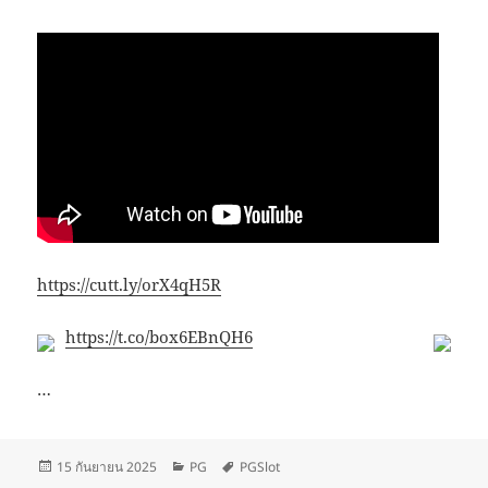
https://cutt.ly/orX4qH5R
https://t.co/box6EBnQH6
…
เขียน
หมวด
ป้าย
15 กันยายน 2025
PG
PGSlot
เมื่อ
หมู่
กำกับ