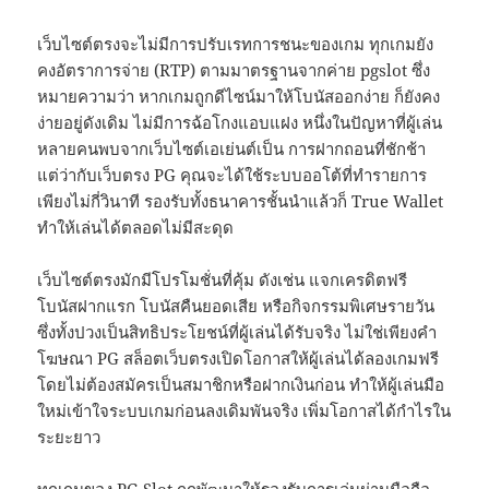
เว็บไซต์ตรงจะไม่มีการปรับเรทการชนะของเกม ทุกเกมยัง
คงอัตราการจ่าย (RTP) ตามมาตรฐานจากค่าย pgslot ซึ่ง
หมายความว่า หากเกมถูกดีไซน์มาให้โบนัสออกง่าย ก็ยังคง
ง่ายอยู่ดังเดิม ไม่มีการฉ้อโกงแอบแฝง หนึ่งในปัญหาที่ผู้เล่น
หลายคนพบจากเว็บไซต์เอเย่นต์เป็น การฝากถอนที่ชักช้า
แต่ว่ากับเว็บตรง PG คุณจะได้ใช้ระบบออโต้ที่ทำรายการ
เพียงไม่กี่วินาที รองรับทั้งธนาคารชั้นนำแล้วก็ True Wallet
ทำให้เล่นได้ตลอดไม่มีสะดุด
เว็บไซต์ตรงมักมีโปรโมชั่นที่คุ้ม ดังเช่น แจกเครดิตฟรี
โบนัสฝากแรก โบนัสคืนยอดเสีย หรือกิจกรรมพิเศษรายวัน
ซึ่งทั้งปวงเป็นสิทธิประโยชน์ที่ผู้เล่นได้รับจริง ไม่ใช่เพียงคำ
โฆษณา PG สล็อตเว็บตรงเปิดโอกาสให้ผู้เล่นได้ลองเกมฟรี
โดยไม่ต้องสมัครเป็นสมาชิกหรือฝากเงินก่อน ทำให้ผู้เล่นมือ
ใหม่เข้าใจระบบเกมก่อนลงเดิมพันจริง เพิ่มโอกาสได้กำไรใน
ระยะยาว