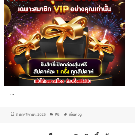
…
เขียน
หมวด
ป้าย
3 พฤศจิกายน 2025
PG
สล็อตpg
เมื่อ
หมู่
กำกับ