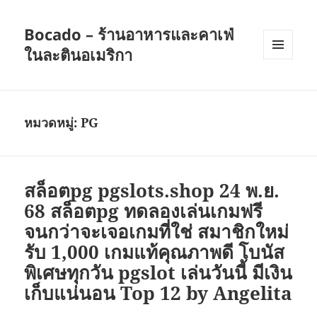
Bocado – ร้านอาหารและคาเฟ่
ในละตินอเมริกา
เมนู
และวิด
เจ็ต
หมวดหมู่:
PG
สล็อตpg pgslots.shop 24 พ.ย.
68 สล็อตpg ทดลองเล่นเกมฟรี
จนกว่าจะเจอเกมที่ใช่ สมาชิกใหม่
รับ 1,000 เกมแท้คุณภาพดี โบนัส
พิเศษทุกวัน pgslot เล่นวันนี้ มีเงิน
เก็บแน่นอน Top 12 by Angelita