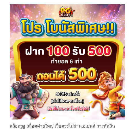
สล็อตpg สล็อตค่ายใหญ่ เว็บตรงไม่ผ่านเอเย่นต์ การตัดสิน