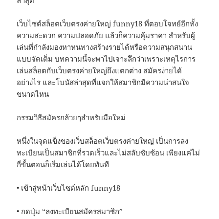
ล่าสุด
เว็บไซต์สล็อตเว็บตรงค่ายใหญ่ funny18 ที่ตอบโจทย์อีกทั้ง
ความสะดวก ความปลอดภัย แล้วก็ความคุ้มราคา สำหรับผู้
เล่นที่กำลังมองหาหนทางสร้างรายได้หรือความสนุกสนาน
แบบจัดเต็ม บทความนี้จะพาไปเจาะลึกว่าเพราะเหตุไรการ
เล่นสล็อตกับเว็บตรงค่ายใหญ่ถึงแตกต่าง สมัครง่ายได้
อย่างไร และโบนัสล่าสุดที่แจกให้สมาชิกมีความน่าสนใจ
ขนาดไหน
กรรมวิธีสมัครกล้วยๆสำหรับมือใหม่
หนึ่งในจุดแข็งของเว็บสล็อตเว็บตรงค่ายใหญ่ เป็นการลง
ทะเบียนเป็นสมาชิกที่รวดเร็วและไม่สลับซับซ้อน เพียงแค่ไม่
กี่ขั้นตอนก็เริ่มเล่นได้โดยทันที
• เข้าสู่หน้าเว็บไซต์หลัก funny18
• กดปุ่ม “ลงทะเบียนสมัครสมาชิก”