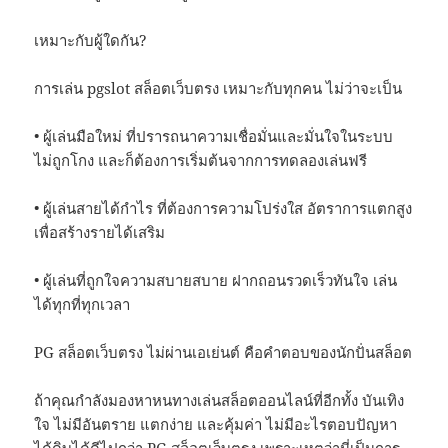
เหมาะกับผู้ใดกัน?
การเล่น pgslot สล็อตเว็บตรง เหมาะกับทุกคน ไม่ว่าจะเป็น
• ผู้เล่นมือใหม่ ที่ปรารถนาความเชื่อมั่นและมั่นใจในระบบ
ไม่ถูกโกง และก็ต้องการเริ่มต้นจากการทดลองเล่นฟรี
• ผู้เล่นสายได้กำไร ที่ต้องการความโปร่งใส อัตราการแตกสูง
เพื่อสร้างรายได้เสริม
• ผู้เล่นที่ถูกใจความสบายสบาย ฝากถอนรวดเร็วทันใจ เล่น
ได้ทุกที่ทุกเวลา
PG สล็อตเว็บตรง ไม่ผ่านเอเย่นต์ คือคำตอบของนักปั่นสล็อต
ถ้าคุณกำลังมองหาหนทางเล่นสล็อตออนไลน์ที่อีกทั้ง บันเทิง
ใจ ไม่มีอันตราย แตกง่าย และคุ้มค่า ไม่มีอะไรตอบปัญหา