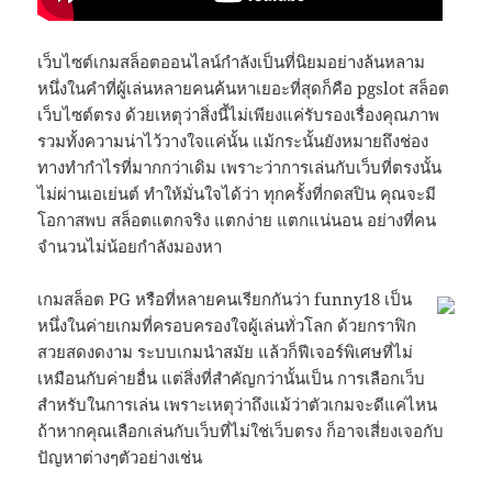
เว็บไซต์เกมสล็อตออนไลน์กำลังเป็นที่นิยมอย่างล้นหลาม
หนึ่งในคำที่ผู้เล่นหลายคนค้นหาเยอะที่สุดก็คือ pgslot สล็อต
เว็บไซต์ตรง ด้วยเหตุว่าสิ่งนี้ไม่เพียงแค่รับรองเรื่องคุณภาพ
รวมทั้งความน่าไว้วางใจแค่นั้น แม้กระนั้นยังหมายถึงช่อง
ทางทำกำไรที่มากกว่าเดิม เพราะว่าการเล่นกับเว็บที่ตรงนั้น
ไม่ผ่านเอเย่นต์ ทำให้มั่นใจได้ว่า ทุกครั้งที่กดสปิน คุณจะมี
โอกาสพบ สล็อตแตกจริง แตกง่าย แตกแน่นอน อย่างที่คน
จำนวนไม่น้อยกำลังมองหา
เกมสล็อต PG หรือที่หลายคนเรียกกันว่า funny18 เป็น
หนึ่งในค่ายเกมที่ครอบครองใจผู้เล่นทั่วโลก ด้วยกราฟิก
สวยสดงดงาม ระบบเกมนำสมัย แล้วก็ฟีเจอร์พิเศษที่ไม่
เหมือนกับค่ายอื่น แต่สิ่งที่สำคัญกว่านั้นเป็น การเลือกเว็บ
สำหรับในการเล่น เพราะเหตุว่าถึงแม้ว่าตัวเกมจะดีแค่ไหน
ถ้าหากคุณเลือกเล่นกับเว็บที่ไม่ใช่เว็บตรง ก็อาจเสี่ยงเจอกับ
ปัญหาต่างๆตัวอย่างเช่น