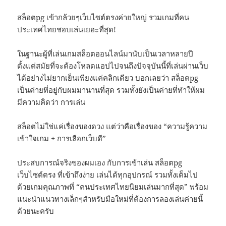
สล็อตpg เข้ากล้วยๆเว็บไซต์ตรงค่ายใหญ่ รวมเกมที่คน
ประเทศไทยชอบเล่นเยอะที่สุด!
ในฐานะผู้ที่เล่นเกมสล็อตออนไลน์มานับเป็นเวลาหลายปี
ตั้งแต่สมัยที่จะต้องโหลดแอปไปจนถึงปัจจุบันนี้ที่เล่นผ่านเว็บ
ได้อย่างไม่ยากเย็นเพียงแค่คลิกเดียว บอกเลยว่า สล็อตpg
เป็นค่ายที่อยู่กับผมมานานที่สุด รวมทั้งยังเป็นค่ายที่ทำให้ผม
มีความคิดว่า การเล่น
สล็อตไม่ใช่แค่เรื่องของดวง แต่ว่าคือเรื่องของ “ความรู้ความ
เข้าใจเกม + การเลือกเว็บดี”
ประสบการณ์จริงของผมเอง กับการเข้าเล่น สล็อตpg
เว็บไซต์ตรง ที่เข้าถึงง่าย เล่นได้ทุกอุปกรณ์ รวมทั้งเต็มไป
ด้วยเกมคุณภาพที่ “คนประเทศไทยนิยมเล่นมากที่สุด” พร้อม
แนะนำแนวทางเล็กๆสำหรับมือใหม่ที่ต้องการลองเล่นค่ายนี้
ด้วยนะครับ