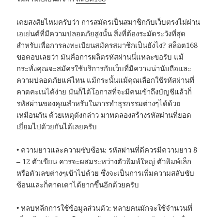
เคยสงสัยไหมครับว่า การสมัครเป็นสมาชิกกับเว็บตรงไม่ผ่าน
เอเย่นต์ที่มีความปลอดภัยสูงนั้น สิ่งที่ต้องระมัดระวังที่สุด
สำหรับเพื่อการลงทะเบียนสมัครสมาชิกเป็นยังไง? สล็อต168
ขอตอบเลยว่า มันคือการผลิตรหัสผ่านนี่แหละขอรับ แม้
กระทั่งคุณจะสมัครใช้บริการกับเว็บที่มีความน่านับถือและ
ความปลอดภัยแค่ไหน แม้กระนั้นแม้คุณเลือกใช้รหัสผ่านที่
คาดคะเนได้ง่าย มันก็ได้โอกาสที่จะมีคนเข้าถึงบัญชีแล้วก็
รหัสผ่านของคุณสำหรับในการทำธุรกรรมต่างๆได้ด้วย
เหมือนกัน ด้วยเหตุดังกล่าว มาทดลองสร้างรหัสผ่านที่ยอด
เยี่ยมไปด้วยกันได้เลยครับ
• ความยาวและความซับซ้อน: รหัสผ่านที่ดีควรมีความยาว 8
– 12 ตัวเขียน ควรจะผสมระหว่างตัวพิมพ์ใหญ่ ตัวพิมพ์เล็ก
หรือตัวเลขต่างๆเข้าไปด้วย ซึ่งจะเป็นการเพิ่มความสลับซับ
ซ้อนและก็คาดเดาได้ยากขึ้นอีกด้วยครับ
• หลบหลีกการใช้ข้อมูลส่วนตัว: หลายคนมักจะใช้จำนวนที่