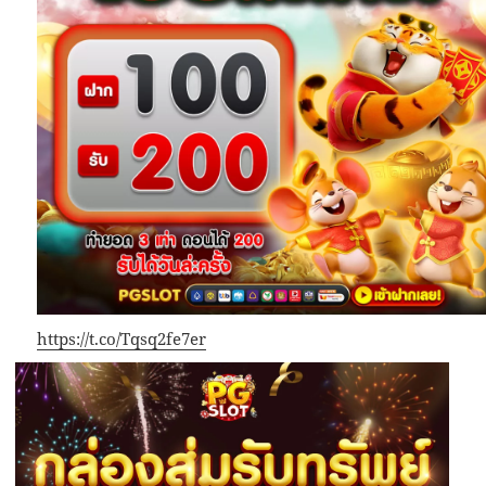
https://t.co/Tqsq2fe7er