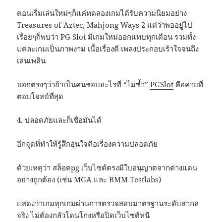
ตอนเริ่มเล่นใหม่ๆก็แค่ทดลองเกมได้รับความนิยมอย่าง
Treasures of Aztec, Mahjong Ways 2 แต่ว่าพออยู่ไป
เรื่อยๆก็พบว่า PG Slot มีเกมใหม่ออกแทบทุกเดือน รวมทั้ง
แต่ละเกมเป็นภาพงาม เนื้อเรื่องดี เพลงประกอบเร้าใจจนถึง
เล่นเพลิน
บอกตรงๆว่าถ้าเป็นคนชอบอะไรที่ “ไม่ซ้ำ”
PGSlot
คือค่ายที่
ตอบโจทย์ที่สุด
4. ปลอดภัยและก็เชื่อมั่นได้
อีกจุดที่ทำให้รู้สึกอุ่นใจคือเรื่องความปลอดภัย
ด้วยเหตุว่า สล็อตpg เว็บไซต์ตรงมีใบอนุญาตจากต่างแดน
อย่างถูกต้อง (เช่น MGA และ BMM Testlabs)
แสดงว่าเกมทุกเกมผ่านการตรวจสอบมาตรฐานระดับสากล
จริง ไม่ต้องกลัวโดนโกงหรือปิดเว็บไซต์หนี