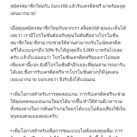
สมัครสมาชิกใหม่กับ faro168 แล้วรับเครดิตฟรี มาพร้อมจุด
เด่นมากมาย!
เมื่อคุณสมัครสมาชิกใหม่กับพวกเรา สล็อต168 คุณจะเห็นได้
เลยว่า เรามีโปรโมชั่นต้อนรับคุณในทันทีอย่างโปรโมชั่น
สมาชิกใหม่ ที่สามารถช่วยให้ท่านสามารถรับโบนัสเครดิต
ฟรีได้แบบจุกๆถึง 50% รับได้สูงสุดถึง 1,000 บาทกันไปเลย
ครับ แล้วก็แน่นอนว่า โปรโมชั่นเครดิตฟรีของเราไม่หมด
เพียงเท่านี้แน่ๆ ยังมีโปรโมชั่นดีๆอีกเยอะที่คุณสามารถมารับ
ได้เลย ซึ่งการรับเครดิตฟรีจากโปรโมชั่นต่างๆก็มีจุดเด่น
เยอะมากมาย บอกเลยว่า ยิ่งรับยิ่งได้แน่นอน
• เพิ่มโอกาสสำหรับการทดสอบเกม: การรับเครดิตฟรีจะช่วย
ให้คุณทดลองเล่นเกมใหม่ๆได้มากขึ้น ทำให้ท่านมีเวลารวม
ทั้งช่องทางในการค้นคว้าเกมใหม่ๆได้แบบไม่ต้องเสี่ยงใช้เงิน
ทุนของตนเองเลยล่ะครับ
• เพิ่มโอกาสสำหรับเพื่อการชนะแบบไม่ต้องลงทุนเพิ่ม: การ