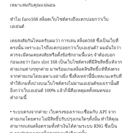
เหมาะสมกับคุณแน่นอน
ทำไม faro168 สล็อตเว็บไซต์ตรงถึงแตกบ่อยกว่าเว็บ
เอเย่นต์
เคยสงสัยกันไหมครับผมว่า การเล่น สล็อต168 ซึ่งเป็นเว็บที่
ตรงนั้น เพราะอะไรถึงแตกบ่อยกว่าเว็บเอเย่นต์? ผมมั่นใจว่า
ควรจะมีคนเคยสงสัยหรือตั้งข้อซักถามนี้แน่ๆ จำต้องบอก
ก่อนเลยว่า faro slot 168 เป็นเว็บไซต์ตรงที่มีลิขสิทธิ์แท้จาก
ค่ายเกมต่างๆทุกค่าย มาพร้อมเกมสล็อตลิขสิทธิ์แท้ที่ส่งตรง
จากค่ายเกมโดยเฉพาะอย่างยิ่ง ซึ่งสิ่งเหล่านี้นี่แหละนะครับที่
ทำให้เกมทั้งปวงบนเว็บไซต์ตรงไม่ผ่านเอเย่นต์ของเรานั้นดี
ยิ่งกว่าเว็บเอเย่นต์ 100% แล้วก็นี่คือเหตุผลทั้งหมดของ
คำถามนี้
• ระบบตรงจากค่าย: เว็บตรงของเราจะเชื่อมกับ API จาก
ค่ายเกมโดยตรง ไม่มีสิทธิ์ปรับปรุงเกมใดๆทั้งนั้น ทำให้คุณ
สามารถเล่นสล็อตรวมทั้งทำเงินได้ตามระบบ RNG ซึ่งเป็น