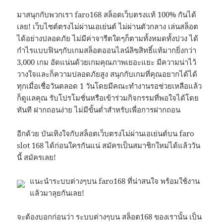
มาสนุกกับพวกเรา faro168 สล็อตเว็บตรงแท้ 100% กันได้
เลย! เว็บไซต์ตรงไม่ผ่านเอเย่นต์ ไม่ผ่านตัวกลาง เล่นสล็อต
ได้อย่างปลอดภัย ไม่มีค่าจารีตใดๆก็ตามทั้งหมดทั้งปวง ได้
กำไรแบบฟินๆกับเกมสล็อตออนไลน์ลิขสิทธิ์แท้มากยิ่งกว่า
3,000 เกม อัดแน่นด้วยเกมคุณภาพเยอะแยะ มีความน่าไว้
วางใจและก็ความปลอดภัยสูง สนุกกับเกมที่คุณอยากได้ได้
ทุกเมื่อเชื่อวันตลอด 1 วันโดยมีคณะทำงานรอช่วยเหลือแล้ว
ก็ดูแลคุณ รับโปรโมชั่นหรือเข้าร่วมกิจกรรมที่พอใจได้โดย
ทันที ฝากถอนง่าย ไม่มีขั้นต่ำสำหรับเพื่อการฝากถอน
อีกด้วย บันเทิงใจกับสล็อตเว็บตรงไม่ผ่านเอเย่นต์บน faro
slot 168 ได้ก่อนใครกันแน่ สมัครเป็นสมาชิกใหม่ได้แล้ววัน
นี้ สมัครเลย!
แนะนำระบบต่างๆบน faro168 ที่น่าสนใจ พร้อมใช้งาน
แล้วมาลุยกันเลย!
จะต้องบอกก่อนว่า ระบบต่างๆบน สล็อต168 ของเรานั้น เป็น