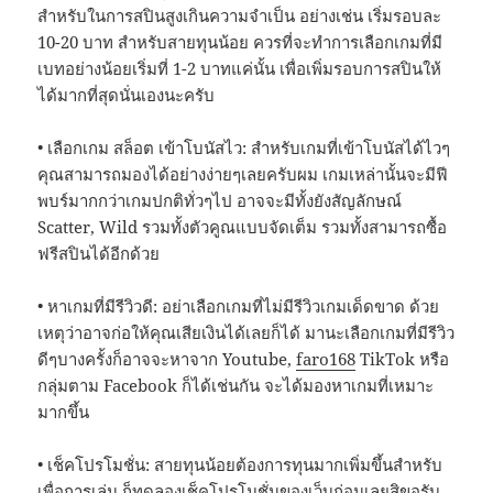
สำหรับในการสปินสูงเกินความจำเป็น อย่างเช่น เริ่มรอบละ
10-20 บาท สำหรับสายทุนน้อย ควรที่จะทำการเลือกเกมที่มี
เบทอย่างน้อยเริ่มที่ 1-2 บาทแค่นั้น เพื่อเพิ่มรอบการสปินให้
ได้มากที่สุดนั่นเองนะครับ
• เลือกเกม สล็อต เข้าโบนัสไว: สำหรับเกมที่เข้าโบนัสได้ไวๆ
คุณสามารถมองได้อย่างง่ายๆเลยครับผม เกมเหล่านั้นจะมีฟี
พบร์มากกว่าเกมปกติทั่วๆไป อาจจะมีทั้งยังสัญลักษณ์
Scatter, Wild รวมทั้งตัวคูณแบบจัดเต็ม รวมทั้งสามารถซื้อ
ฟรีสปินได้อีกด้วย
• หาเกมที่มีรีวิวดี: อย่าเลือกเกมที่ไม่มีรีวิวเกมเด็ดขาด ด้วย
เหตุว่าอาจก่อให้คุณเสียเงินได้เลยก็ได้ มานะเลือกเกมที่มีรีวิว
ดีๆบางครั้งก็อาจจะหาจาก Youtube,
faro168
TikTok หรือ
กลุ่มตาม Facebook ก็ได้เช่นกัน จะได้มองหาเกมที่เหมาะ
มากขึ้น
• เช็คโปรโมชั่น: สายทุนน้อยต้องการทุนมากเพิ่มขึ้นสำหรับ
เพื่อการเล่น ก็ทดลองเช็คโปรโมชั่นของเว็บก่อนเลยสิขอรับ