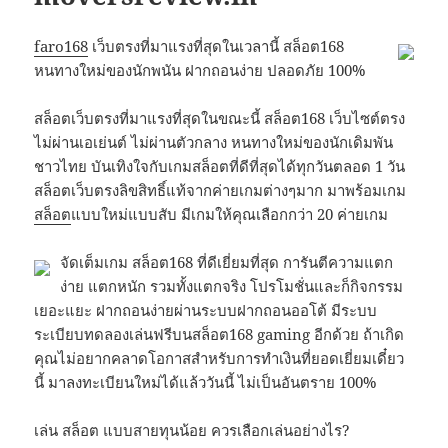
faro168
เว็บตรงที่มาแรงที่สุดในเวลานี้ สล็อต168
หนทางใหม่ของนักพนัน ฝากถอนง่าย ปลอดภัย 100%
สล็อตเว็บตรงที่มาแรงที่สุดในขณะนี้ สล็อต168 เว็บไซต์ตรง
ไม่ผ่านเอเย่นต์ ไม่ผ่านตัวกลาง หนทางใหม่ของนักเดิมพัน
ชาวไทย บันเทิงใจกับเกมสล็อตที่ดีที่สุดได้ทุกวันตลอด 1 วัน
สล็อตเว็บตรงลิขสิทธิ์แท้จากค่ายเกมต่างๆมาก มาพร้อมเกม
สล็อต
แบบใหม่แบบสับ มีเกมให้คุณเลือกกว่า 20 ค่ายเกม
จัดเต็มเกม สล็อต168 ที่ดีเยี่ยมที่สุด การันตีความแตก
ง่าย แตกหนัก รวมทั้งแตกจริง โปรโมชั่นและก็กิจกรรม
เยอะแยะ ฝากถอนง่ายผ่านระบบฝากถอนออโต้ มีระบบ
ระเบียบทดลองเล่นฟรีบนสล็อต168 gaming อีกด้วย ถ้าเกิด
คุณไม่อยากคลาดโอกาสสำหรับการทำเงินที่ยอดเยี่ยมเดี๋ยว
นี้ มาลงทะเบียนใหม่ได้แล้ววันนี้ ไม่เป็นอันตราย 100%
เล่น สล็อต แบบสายทุนน้อย ควรเลือกเล่นอย่างไร?