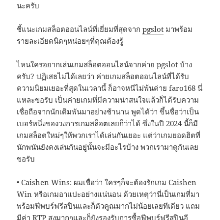
นะครับ
ชี้แนะเกมสล็อตออนไลน์ที่เยี่ยมที่สุดจาก
pgslot
มาพร้อม
รายละเอียดนิดๆหน่อยๆที่คุณต้องรู้
ไหนใครอยากเล่นเกมสล็อตออนไลน์จากค่าย pgslot บ้าง
ครับ? ปฏิเสธไม่ได้เลยว่า ค่ายเกมสล็อตออนไลน์ที่ได้รับ
ความนิยมเยอะที่สุดในเวลานี้ ก็อาจหนีไม่พ้นค่าย faro168 นี่
แหละขอรับ เป็นค่ายเกมที่มีความน่าสนใจแล้วก็ได้รับความ
เชื่อถือจากนักเดิมพันมาอย่างช้านาน พูดได้ว่า ขึ้นชื่อว่าเป็น
เบอร์หนึ่งของวงการเกมสล็อตเลยก็ว่าได้ ซึ่งในปี 2024 นี้ก็มี
เกมสล็อตใหม่ๆให้พวกเราได้เล่นกันเยอะ แต่ว่าเกมยอดฮิตที่
นักพนันยังคงเล่นกันอยู่นั้นจะมีอะไรบ้าง พวกเรามาดูกันเลย
ขอรับ
• Caishen Wins: ผมเชื่อว่า ใครๆก็จะต้องรักเกม Caishen
Win หรือเกมอาแปะอย่างแน่นอน ด้วยเหตุว่านี่เป็นเกมที่มา
พร้อมฟีพบร์ฟรีสปินและก็ตัวคูณมากไม่น้อยเลยทีเดียว แถม
มีค่า RTP สูงมากๆและก็ยังรองรับการซื้อฟีพบร์ฟรีสปินอี