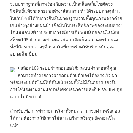
ระบบรากฐานที่มาพร้อมกับความเป็นสล็อตเว็บไซต์ตรง
ลิขสิทธิ์แท้จากค่ายเกมต่างๆล้นหลาม ทำให้ระบบต่างๆด้าน
ในเว็บไซต์ได้รับการยืนยันมาตรฐานรวมทั้งคุณภาพจากค่าย
เกมต่างๆอย่างแม่นยำ เชื่อมั่นในประสิทธิภาพของระบบต่างๆ
ได้แน่นอน สร้างประสบการณ์การเดิมพันสล็อตออนไลน์กับ
สล็อต168 ปากทางเข้าเล่น ได้แบบจัดเต็มแน่ๆนะครับ รวม
ทั้งนี่คือระบบต่างๆที่น่าสนใจที่เราพร้อมให้บริการกับคุณ
อย่างเต็มเปี่ยม
• สล็อต168 ระบบฝากถอนออโต้: ระบบฝากถอนที่คุณ
สามารถทำรายการฝากถอนด้วยตัวเองได้อย่างเร็ว มา
พร้อมระบบอัตโนมัติที่ทันสมัยรวมทั้งไม่มีอันตราย รองรับ
การใช้แรงงานผ่านแอปพลิเคชันธนาคารและก็ E-Wallet ทุก
แบบ ไม่มีอย่างต่ำ
สำหรับเพื่อการทำรายการใดๆทั้งหมด สามารถฝากหรือถอน
ได้ตามต้องการ ใช้เวลาไม่นาน บริหารเงินทุนยืดหยุ่นขึ้น
แน่ๆ