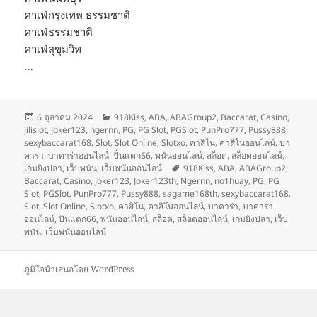
คาเฟ่กรุงเทพ ธรรมชาติ
คาเฟ่ธรรมชาติ
คาเฟ่สุขุมวิท
…
เขียน
หมวด
6 ตุลาคม 2024
918Kiss
,
ABA
,
ABAGroup2
,
Baccarat
,
Casino
,
เมื่อ
หมู่
Jilislot
,
Joker123
,
ngernn
,
PG
,
PG Slot
,
PGSlot
,
PunPro777
,
Pussy888
,
sexybaccarat168
,
Slot
,
Slot Online
,
Slotxo
,
คาสิโน
,
คาสิโนออนไลน์
,
บา
คาร่า
,
บาคาร่าออนไลน์
,
ปั่นแตก66
,
พนันออนไลน์
,
สล็อต
,
สล็อตออนไลน์
,
ป้าย
เกมยิงปลา
,
เว็บพนัน
,
เว็บพนันออนไลน์
918Kiss
,
ABA
,
ABAGroup2
,
กำกับ
Baccarat
,
Casino
,
Joker123
,
Joker123th
,
Ngernn
,
no1huay
,
PG
,
PG
Slot
,
PGSlot
,
PunPro777
,
Pussy888
,
sagame168th
,
sexybaccarat168
,
Slot
,
Slot Online
,
Slotxo
,
คาสิโน
,
คาสิโนออนไลน์
,
บาคาร่า
,
บาคาร่า
ออนไลน์
,
ปั่นแตก66
,
พนันออนไลน์
,
สล็อต
,
สล็อตออนไลน์
,
เกมยิงปลา
,
เว็บ
พนัน
,
เว็บพนันออนไลน์
ภูมิใจนำเสนอโดย WordPress