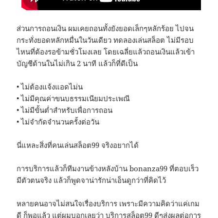
ส่วนการถอนเงิน ผมเคยถอนทั้งยังยอดเล็กๆหลักร้อย ไปจน
กระทั่งยอดหลักหมื่นในวันเดียว ทดลองเล่นสล็อต ไม่มีรอบ
ไหนที่ต้องรอข้ามชั่วโมงเลย โดยเฉลี่ยแล้วถอนเงินแล้วเข้า
บัญชีด้านในไม่เกิน 2 นาที แล้วก็ที่ดีเป็น
• ไม่ต้องแจ้งแอดไม่น
• ไม่มีคุณค่าขนบธรรมเนียมประเพณี
• ไม่มีขั้นต่ำสำหรับเพื่อการถอน
• ไม่จำกัดจำนวนครั้งต่อวัน
นี่แหละสิ่งที่คนเล่นสล็อต99 จริงอยากได้
การบริการแล้วก็ทีมงานข้างหลังบ้าน bonanza99 ที่ตอบเร็ว
มีตัวตนจริง แล้วก็พูดจาน่ารักน่าเอ็นดูกว่าที่คิดไว้
หลายคนอาจไม่สนใจเรื่องบริการ เพราะมีความคิดว่าแค่เกม
ดี ก็พอแล้ว แต่ผมบอกเลยว่า บริการสล็อต99 ดีๆส่งผลต่อการ