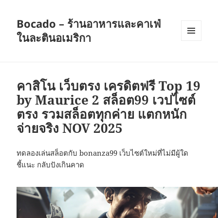
Bocado – ร้านอาหารและคาเฟ่
ในละตินอเมริกา
เมนู
และวิด
เจ็ต
คาสิโน เว็บตรง เครดิตฟรี Top 19
by Maurice 2 สล็อต99 เวปไซต์
ตรง รวมสล็อตทุกค่าย แตกหนัก
จ่ายจริง NOV 2025
ทดลองเล่นสล็อตกับ bonanza99 เว็บไซต์ใหม่ที่ไม่มีผู้ใด
ชี้แนะ กลับปังเกินคาด