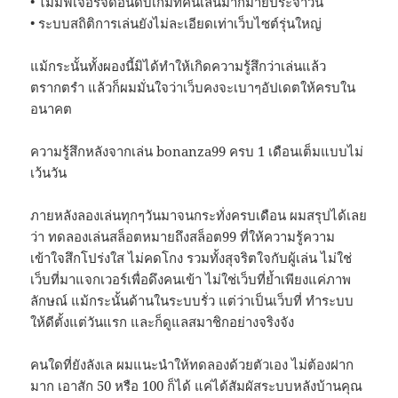
• ไม่มีฟีเจอร์จัดอันดับเกมที่คนเล่นมากมายประจำวัน
• ระบบสถิติการเล่นยังไม่ละเอียดเท่าเว็บไซต์รุ่นใหญ่
แม้กระนั้นทั้งผองนี้มิได้ทำให้เกิดความรู้สึกว่าเล่นแล้ว
ตรากตรำ แล้วก็ผมมั่นใจว่าเว็บคงจะเบาๆอัปเดตให้ครบใน
อนาคต
ความรู้สึกหลังจากเล่น bonanza99 ครบ 1 เดือนเต็มแบบไม่
เว้นวัน
ภายหลังลองเล่นทุกๆวันมาจนกระทั่งครบเดือน ผมสรุปได้เลย
ว่า ทดลองเล่นสล็อตหมายถึงสล็อต99 ที่ให้ความรู้ความ
เข้าใจสึกโปร่งใส ไม่คดโกง รวมทั้งสุจริตใจกับผู้เล่น ไม่ใช่
เว็บที่มาแจกเวอร์เพื่อดึงคนเข้า ไม่ใช่เว็บที่ย้ำเพียงแค่ภาพ
ลักษณ์ แม้กระนั้นด้านในระบบรั่ว แต่ว่าเป็นเว็บที่ ทำระบบ
ให้ดีตั้งแต่วันแรก และก็ดูแลสมาชิกอย่างจริงจัง
คนใดที่ยังลังเล ผมแนะนำให้ทดลองด้วยตัวเอง ไม่ต้องฝาก
มาก เอาสัก 50 หรือ 100 ก็ได้ แค่ได้สัมผัสระบบหลังบ้านคุณ