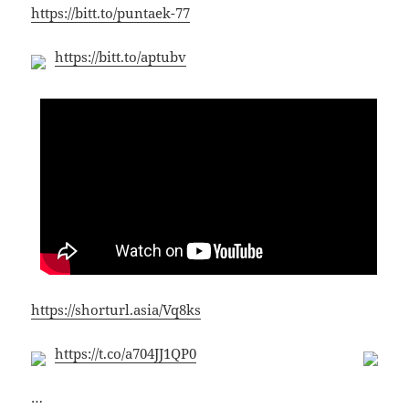
https://bitt.to/puntaek-77
https://bitt.to/aptubv
https://shorturl.asia/Vq8ks
https://t.co/a704JJ1QP0
…