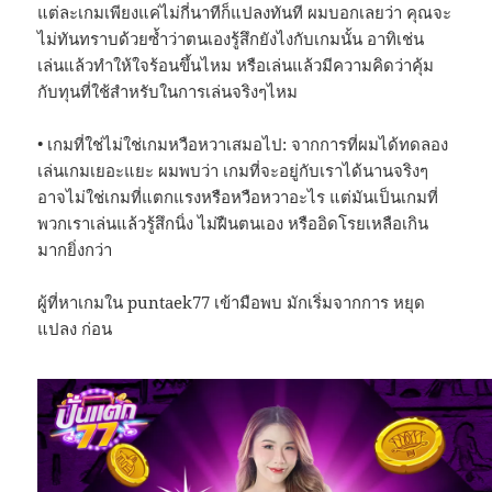
แต่ละเกมเพียงแค่ไม่กี่นาทีก็แปลงทันที ผมบอกเลยว่า คุณจะ
ไม่ทันทราบด้วยซ้ำว่าตนเองรู้สึกยังไงกับเกมนั้น อาทิเช่น
เล่นแล้วทำให้ใจร้อนขึ้นไหม หรือเล่นแล้วมีความคิดว่าคุ้ม
กับทุนที่ใช้สำหรับในการเล่นจริงๆไหม
• เกมที่ใช่ไม่ใช่เกมหวือหวาเสมอไป: จากการที่ผมได้ทดลอง
เล่นเกมเยอะแยะ ผมพบว่า เกมที่จะอยู่กับเราได้นานจริงๆ
อาจไม่ใช่เกมที่แตกแรงหรือหวือหวาอะไร แต่มันเป็นเกมที่
พวกเราเล่นแล้วรู้สึกนิ่ง ไม่ฝืนตนเอง หรืออิดโรยเหลือเกิน
มากยิ่งกว่า
ผู้ที่หาเกมใน puntaek77 เข้ามือพบ มักเริ่มจากการ หยุด
แปลง ก่อน