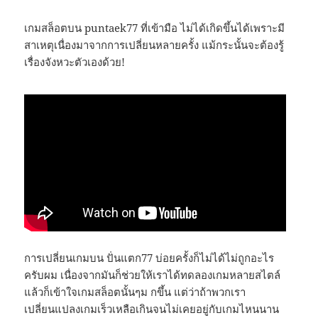
เกมสล็อตบน puntaek77 ที่เข้ามือ ไม่ได้เกิดขึ้นได้เพราะมี
สาเหตุเนื่องมาจากการเปลี่ยนหลายครั้ง แม้กระนั้นจะต้องรู้
เรื่องจังหวะตัวเองด้วย!
การเปลี่ยนเกมบน ปั่นแตก77 บ่อยครั้งก็ไม่ได้ไม่ถูกอะไร
ครับผม เนื่องจากมันก็ช่วยให้เราได้ทดลองเกมหลายสไตล์
แล้วก็เข้าใจเกมสล็อตนั้นๆม กขึ้น แต่ว่าถ้าพวกเรา
เปลี่ยนแปลงเกมเร็วเหลือเกินจนไม่เคยอยู่กับเกมไหนนาน