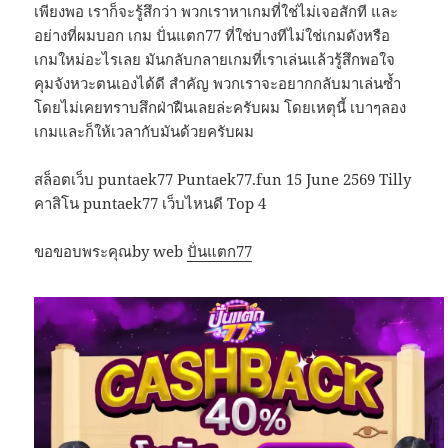
เพียงพอ เราก็จะรู้สึกว่า พวกเราหาเกมที่ใช่ไม่เจอสักที และ
อย่างที่ผมบอก เกม ปั่นแตก77 ที่ใช่บางทีไม่ใช่เกมดังหรือ
เกมใหม่อะไรเลย มันกลับกลายเกมที่เราเล่นแล้วรู้สึกพอใจ
คุมจังหวะตนเองได้ดี สำคัญ พวกเราจะอยากกลับมาเล่นซ้ำ
โดยไม่เคยทราบสึกฝ่าฝืนเลยล่ะครับผม โดยเหตุนี้ เบาๆลอง
เกมและก็ให้เวลากับมันด้วยครับผม
สล็อตเว็บ puntaek77 Puntaek77.fun 15 June 2569 Tilly
คาสิโน puntaek77 เว็บไหนดี Top 4
ขอขอบพระคุณby web
ปั่นแตก77