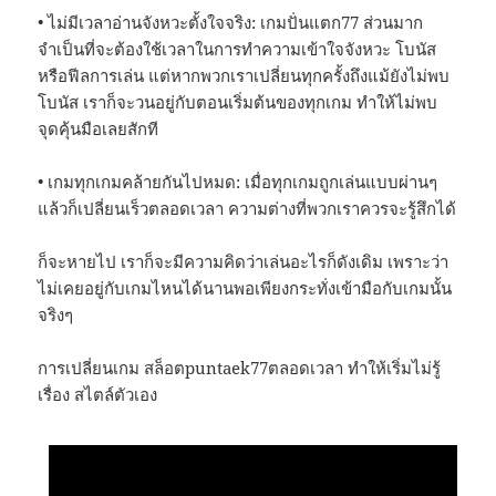
• ไม่มีเวลาอ่านจังหวะตั้งใจจริง: เกมปั่นแตก77 ส่วนมาก
จำเป็นที่จะต้องใช้เวลาในการทำความเข้าใจจังหวะ โบนัส
หรือฟีลการเล่น แต่หากพวกเราเปลี่ยนทุกครั้งถึงแม้ยังไม่พบ
โบนัส เราก็จะวนอยู่กับตอนเริ่มต้นของทุกเกม ทำให้ไม่พบ
จุดคุ้นมือเลยสักที
• เกมทุกเกมคล้ายกันไปหมด: เมื่อทุกเกมถูกเล่นแบบผ่านๆ
แล้วก็เปลี่ยนเร็วตลอดเวลา ความต่างที่พวกเราควรจะรู้สึกได้
ก็จะหายไป เราก็จะมีความคิดว่าเล่นอะไรก็ดังเดิม เพราะว่า
ไม่เคยอยู่กับเกมไหนได้นานพอเพียงกระทั่งเข้ามือกับเกมนั้น
จริงๆ
การเปลี่ยนเกม สล็อตpuntaek77ตลอดเวลา ทำให้เริ่มไม่รู้
เรื่อง สไตล์ตัวเอง