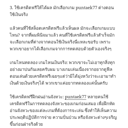
3. ใช้เครดิตฟรีให้ได้ผล มักเลือกเกม puntaek77 ต่างตอน
ใช้เงินจริง
แล้วคนที่ใช้สล็อตเครดิตฟรีแล้วเห็นผล มักจะเลือกเกมแบบ
ไหน? จากที่ผมพินิจมาแล้ว คนที่ใช้เครดิตฟรีแล้วสำเร็จมัก
จะเลือกเกมที่ต่างจากตอนใช้เงินจริงนี่แหละขอรับ เพราะ
พวกเขาอยากได้เลือกเกมจากการทดสอบด้วยตัวเองจริงๆ
เกมไหนทดลอง เกมไหนเงินจริง: พวกเขาจะไม่เอาทุกสิ่งทุก
อย่างมาปนกันเลยครับผม บางเกมเล่นเนื่องจากอยากดูฟีล
ตอนเล่นด้วยเครดิตฟรีเฉยๆแต่ว่ามิได้มุ่งหวังว่าจะเอามาทำ
เงินด้วยเงินจริงๆได้ พวกเขาแค่อยากทดลองแค่นั้นครับ
ใช้เครดิตฟรีฝึกฝนอ่านจังหวะ:
puntaek77
หลายคนใช้
เครดิตฟรีในการทดลองจังหวะของเกมก่อนเสมอ เพื่อฝึกหัด
อ่านจังหวะของแต่ละเกมที่ต้องการจะเล่น ซึ่งทำให้เห็นความ
ประพฤติปฏิบัติการจ่าย ความปั่นป่วน หรือจังหวะต่างๆเจริญ
ขึ้นก่อนฝ่าจริงด้วย