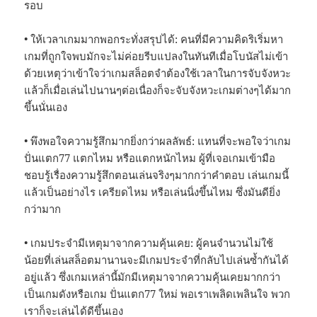
รอบ
• ให้เวลาเกมมากพอกระทั่งสรุปได้: คนที่มีความคิดริเริ่มหา
เกมที่ถูกใจพบมักจะไม่ค่อยรีบแปลงในทันทีเมื่อโบนัสไม่เข้า
ด้วยเหตุว่าเข้าใจว่าเกมสล็อตจำต้องใช้เวลาในการจับจังหวะ
แล้วก็เมื่อเล่นไปนานๆต่อเนื่องก็จะจับจังหวะเกมต่างๆได้มาก
ขึ้นนั่นเอง
• พึงพอใจความรู้สึกมากยิ่งกว่าผลลัพธ์: แทนที่จะพอใจว่าเกม
ปั่นแตก77 แตกไหม หรือแตกหนักไหม ผู้ที่เจอเกมเข้ามือ
ชอบรู้เรื่องความรู้สึกตอนเล่นจริงๆมากกว่าคำตอบ เล่นเกมนี้
แล้วเป็นอย่างไร เครียดไหม หรือเล่นนิ่งขึ้นไหม ซึ่งมันดียิ่ง
กว่ามาก
• เกมประจำมีเหตุมาจากความคุ้นเคย: ผู้คนจำนวนไม่ใช้
น้อยที่เล่นสล็อตมานานจะมีเกมประจำที่กลับไปเล่นซ้ำกันได้
อยู่แล้ว ซึ่งเกมเหล่านี้มักมีเหตุมาจากความคุ้นเคยมากกว่า
เป็นเกมดังหรือเกม ปั่นแตก77 ใหม่ พอเราเพลิดเพลินใจ พวก
เราก็จะเล่นได้ดีขึ้นเอง