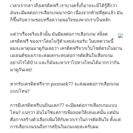
เวลาเรากล่าวถึงเครดิตฟรี เราบางครั้งก็อาจจะมิได้รู้สึกว่า
มันจะมีผลต่อการเลือกเกมมากนัก เนื่องจากท้ายที่สุดแล้ว มัน
ก็ขึ้นกับความชอบหรือความพอใจของพวกเราเป็นหลัก
แต่ว่าเรื่องจริงแล้วนั้น มันมีผลต่อการเลือกเกม สล็อต
เครดิตฟรี ของเราโดยไม่รู้ตัวเลยล่ะขอรับ ในบทความนี้
ผมจะพาคุณมาดูกันเลยว่า เครดิตฟรีจากเว็บไซต์ตรงไม่ผ่าน
เอเย่นต์ของเราจะส่งผลกระทบต่อการตัดสินใจเลือกเกม
อย่างไรได้บ้าง และก็มันจะพาเราไปทางไหนได้มากกว่ากัน
มาดูกันเลย!
หากรับเครดิตฟรีจาก puntaek77 จะส่งผลต่อการเลือกเกม
แบบไหน?
การมีเครดิตฟรีบนปั่นแตก77 จะมีผลต่อการเลือกเกมแบบ
ไหน? แน่ๆว่า มันไม่ใช่แค่การเพิ่มยอดให้เล่นแค่นั้น แต่มัน
คือการสร้างตัวเลือกเพิ่มให้กับพวกเราในการตัดสินใจ ตั้งแต่
การเลือกเกมจนถึงการสปินในเกมเลยล่ะครับผม