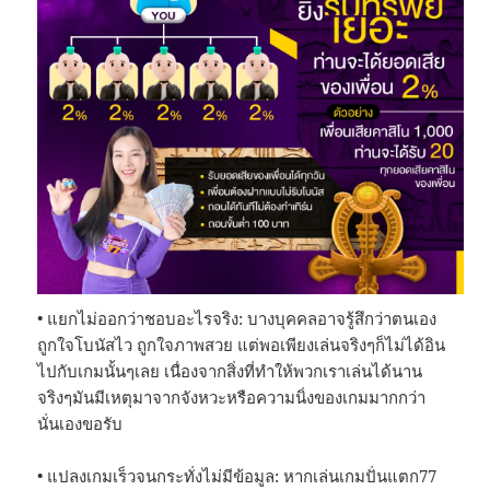
• แยกไม่ออกว่าชอบอะไรจริง: บางบุคคลอาจรู้สึกว่าตนเอง
ถูกใจโบนัสไว ถูกใจภาพสวย แต่พอเพียงเล่นจริงๆก็ไม่ได้อิน
ไปกับเกมนั้นๆเลย เนื่องจากสิ่งที่ทำให้พวกเราเล่นได้นาน
จริงๆมันมีเหตุมาจากจังหวะหรือความนิ่งของเกมมากกว่า
นั่นเองขอรับ
• แปลงเกมเร็วจนกระทั่งไม่มีข้อมูล: หากเล่นเกมปั่นแตก77