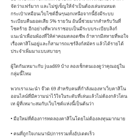
จัดว่าแฟร์มาก และไม่ขู่เข็ญให้จำเป็นต้องเล่นจนหมด
กระเป๋าเหมือนเว็บไซต์อื่นๆนอกเหนือจากนี้ยังมีระบบ
ระเบียบคืนยอดเสีย 5% รายวัน อันนี้ช่วยมากสำหรับวันที่
โชคร้าย อีกอย่างที่พวกเราชอบเป็นมีระบบระเบียบลิงก์
แนะนำเพื่อนพ้องที่ให้ค่าคอมตลอดชีพ ถ้าหากมีสหายที่พอใจ
เรื่องคาสิโนอยู่และก็สามารถแชร์ลิงก์สมัคร แล้วได้รายได้
ประจำเพิ่มมาแบบสบายๆ
ผู้ใดกันเหมาะกับ juad69 บ้าง ลองเช็กตนเองดูว่าคุณอยู่ใน
กลุ่มนี้ไหม
พวกเราแนะนำ จ๊วด 69 สำหรับคนที่กำลังมองหาเว็บคาสิโน
ออนไลน์ที่มีความน่าไว้ใจในระดับที่เล่นแล้วไม่ต้องกลัวโดน
เท ผู้ที่เหมาะสมกับเว็บไซต์แห่งนี้เป็นต้นว่า
• มือใหม่ที่ต้องการทดลองคาสิโนโดยไม่ต้องลงทุนมากมาย
• คนที่ถูกใจเกมนานัปการรวมทั้งอัปเดตเร็ว