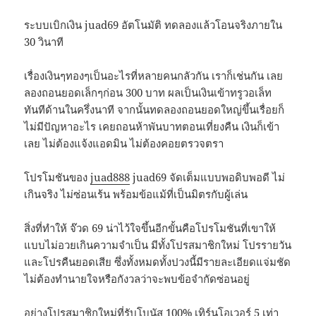
ระบบเบิกเงิน juad69 อัตโนมัติ ทดลองแล้วโอนจริงภายใน
30 วินาที
เรื่องเงินๆทองๆเป็นอะไรที่หลายคนกลัวกัน เราก็เช่นกัน เลย
ลองถอนยอดเล็กๆก่อน 300 บาท ผลเป็นเงินเข้าทรูวอเล็ท
ทันทีด้านในครึ่งนาที จากนั้นทดลองถอนยอดใหญ่ขึ้นเรื่อยก็
ไม่มีปัญหาอะไร เคยถอนห้าพันบาทตอนเที่ยงคืน เงินก็เข้า
เลย ไม่ต้องแจ้งแอดมิน ไม่ต้องคอยตรวจตรา
โปรโมชันของ
juad888
juad69 จัดเต็มแบบพอดิบพอดี ไม่
เกินจริง ไม่ซ่อนเร้น พร้อมข้อแม้ที่เป็นมิตรกับผู้เล่น
สิ่งที่ทำให้ จ๊วด 69 น่าไว้ใจขึ้นอีกขั้นคือโปรโมชันที่เขาให้
แบบไม่อวยเกินความจำเป็น มีทั้งโปรสมาชิกใหม่ โปรรายวัน
และโปรคืนยอดเสีย ซึ่งทั้งหมดทั้งปวงนี้มีรายละเอียดแจ่มชัด
ไม่ต้องทำนายใจหรือกังวลว่าจะพบข้อจำกัดซ่อนอยู่
อย่างโปรสมาชิกใหม่ที่รับโบนัส 100% เทิร์นโอเวอร์ 5 เท่า