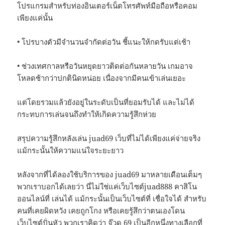
โปรแกรมสำหรับท่องอินเตอร์เน็ตโทรศัพท์มือถือหรือคอม
เพียงแค่นั้น
• โปรบางตัวมีจำนวนจำกัดต่อวัน ชี้แนะให้กดรับแต่เช้า
• ช่วงเทศกาลหรือวันหยุดยาวติดต่อกันหลายวัน เกมอาจ
โหลดช้ากว่าปกตินิดหน่อย เนื่องจากมีคนเข้าเล่นเยอะ
แต่โดยรวมแล้วยังอยู่ในระดับเป็นที่ยอมรับได้ และไม่ได้
กระทบการเล่นจนถึงทำให้เกิดความรู้สึกห่วย
สรุปความรู้สึกหลังเล่น juad69 เว็บที่ไม่ได้เพียงแค่จ่ายจริง
แม้กระนั้นให้ความแน่ใจระยะยาว
หลังจากที่ได้ลองใช้บริการของ juad69 มาหลายเดือนเต็มๆ
พวกเราบอกได้เลยว่า นี่ไม่ใช่แค่เว็บไซต์juad888 คาสิโน
ออนไลน์ที่ เล่นได้ แม้กระนั้นเป็นเว็บไซต์ที่ เชื่อใจได้ สำหรับ
คนที่เคยผิดหวัง เคยถูกโกง หรือเคยรู้สึกว่าตนเองโดน
เว็บไซต์ปั่นหัว พวกเราคิดว่า จ๊วด 69 เป็นอีกหนึ่งทางเลือกที่