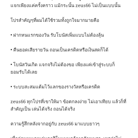
แจกเพียงแค่ครั้งคราว แม้กระนั้น zeus66 ไม่เป็นแบบนั้น
โปรสำคัญๆที่ผมได้ใช้รวมทั้งถูกใจมากมายคือ
• ฝากหนแรกของวัน รับโบนัสเพิ่มแบบไม่ต้องลุ้น
• คืนยอดเสียรายวัน ถอนเป็นเครดิตหรือเงินสดก็ได้
• โบนัสวันเกิด แจกจริงไม่ต้องขอ เพียงแค่เข้าสู่ระบบก็
ยอมรับได้เลย
• ระบบสะสมแต้มไว้แลกของรางวัลหรือเครดิต
zeus66 ทุกโปรที่เขาให้มา ข้อตกลงง่าย ไม่เอาเทียบ แล้วก็ที่
สำคัญเป็น เล่นได้จริง ถอนได้จริง
ความรู้สึกหลังจากอยู่กับ zeus66 มาแบบยาวๆ