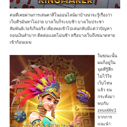
คนที่เคยผ่านการเล่นคาสิโนออนไลน์มาบ้างน่าจะรู้เรื่องว่า
เว็บดีๆมันหาไม่ง่าย บางเว็บก็ระบบช้า บางเว็บประชา
สัมพันธ์เว่อร์เกินจริง เพียงพอเข้าไปเล่นกลับมีแต่ว่าปัญหา
ถอนเงินลำบาก ติดต่อแอดไม่นช้า หรือบางเว็บถึงขนาดหาย
เข้าก้อนเมฆ
ในขณะนั้น
ผมก็อยู่ใน
จุดที่รู้สึก
ไม่ไว้ใจ
เว็บไหน
แล้ว จน
กระทั่งมา
พบกับ
zeus66v2
จากการ
แนะนำ