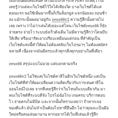
เมื่อก่อนผมเคยเล่นคาสิโนแบบกล้าๆกลัวๆเพราะเหตุว่าไม่
เคยรู้ว่าแต่ละเว็บไซต์ไว้ใจได้เพียงใด บางเว็บไซต์ได้แค่
ตอนแรก พอใช้เพิ่มมากขึ้นก็เริ่มล็อกยูส แจกน้อยลง ถอนช้า
ลง แม้กระนั้นพอมาอยู่กับ
zeus66v2
ความรู้สึกนั้นหายไป
เลย เพราะว่าไม่ว่าเล่นได้เยอะแค่ไหน เว็บไซต์zeus66 ก็ยัง
จ่ายตรง จ่ายไว ระบบยังเร็วดังเดิม ไม่มีความรู้สึกว่าโดนบีบ
ให้เสีย หรือเอารัดเอาเปรียบเหมือนแต่ก่อน ที่สำคัญเป็น
เว็บไซต์แห่งนี้ทำให้ผมไม่ต้องสลับเว็บไปๆมาๆ ไม่ต้องสมัคร
หลายที่ เนื่องจากมันมีครบแล้วทุกๆสิ่งทุกๆอย่างในที่เดียว
zeus66 สรุปแบบไม่อวย แต่บอกตามจริง
zeus66v2 ไม่ใช่แค่เว็บไซต์คาสิโนอีกเว็บไซต์หนึ่ง แต่เป็น
เว็บไซต์ที่ทำให้ผมเปลี่ยนความคิดเกี่ยวกับการเล่นคาสิโน
ออนไลน์ไปเลย จากที่เคยรู้สึกว่าเว็บไหนก็แบบเดียวกัน มา
พบเว็บไซต์ที่ระบบดีจัง โปรไม่ฉ้อโกง เกมครบ บริการตอบ
ไว จ่ายตรงไม่มีบิด และจากนั้นก็ทราบเลยว่า ถ้าหากเจอ
ของดีแล้ว มันไม่จำเป็นต้องไปหาที่อื่นอีก ไม่ว่าคุณจะเป็นมือ
ใหม่หรือคนเล่นมานาน หากอยากได้เว็บที่เล่นแล้วรู้สึก