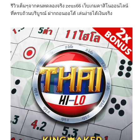
รีวิวเต็มๆจากคนทดลองจริง zeus66 เว็บเกมคาสิโนออนไลน์
ที่ครบถ้วนบริบูรณ์ ฝากถอนออโต้ เล่นง่ายได้เงินจริง