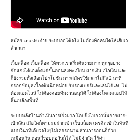
สมัคร zeus66 ง่าย ระบบออโต้จริง ไม่ต้องทักคนใดให้เสียเว
ล่ำเวลา
เว็บสล็อต เว็บสล็อต ให้พวกเราเริ่มต้นง่ายมาก ทุกๆอย่าง
จัดแจงได้เองตั้งแต่ขั้นตอนลงทะเบียน ฝากเงิน เบิกเงิน และ
ก็ยังรวมทั้งเลือกโปรโมชัน การสมัครใช้เวลาไม่ถึง 2 นาที
กรอกข้อมูลเบื้องต้นนิดหน่อย รับรองเบอร์และเล่นได้เลย ไม่
ต้องแอดไลน์ ไม่ต้องคอยทีมงานอนุมัติ ไม่ต้องโหลดแอปให้
สิ้นเปลืองพื้นที่
ระบบหลังบ้านดำเนินการเร็วมาก โดยยิ่งไปกว่านั้นการฝาก-
เบิกเงิน เมื่อใดก็ตามผมฝากเข้า เว็บสล็อต เครดิตเข้าในทันที
แบบวินาทีเดียวจริงๆไม่เคยรอนาน ส่วนการถอนก็ด้วย
เหมือนกัน ถอนกี่รอบต่อวันก็ได้ ไม่มีจำกัด ไร้ค่า