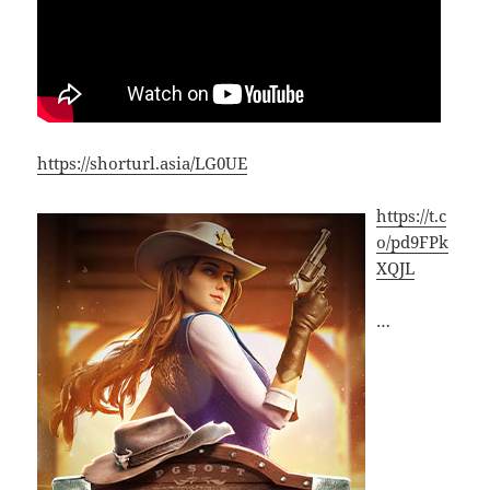
https://shorturl.asia/LG0UE
https://t.c
o/pd9FPk
XQJL
…