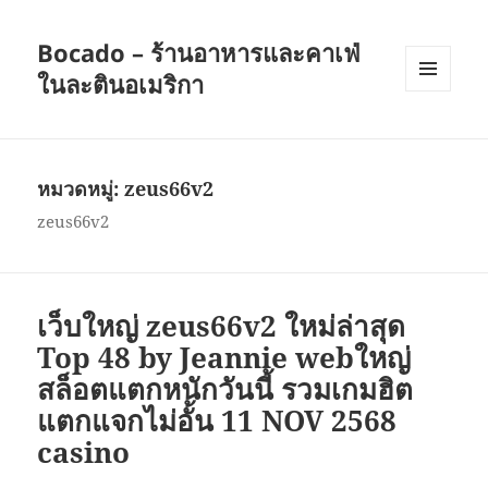
Bocado – ร้านอาหารและคาเฟ่
ในละตินอเมริกา
เมนู
และวิด
เจ็ต
หมวดหมู่:
zeus66v2
zeus66v2
เว็บใหญ่ zeus66v2 ใหม่ล่าสุด
Top 48 by Jeannie webใหญ่
สล็อตแตกหนักวันนี้ รวมเกมฮิต
แตกแจกไม่อั้น 11 NOV 2568
casino