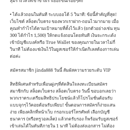
สุ่มรางวัลให้เข้าข้างเราเยอะขึ้นเรื่อยๆค่ะ
• ได้แล้วถอนในทันที ระบบออโต้ 5 วินาที: ข้อนี้สำคัญที่สุด!
เว็บไซต์ สล็อตเว็บตรง ของพวกเราฝาก-ถอนไวมากมาย เมื่อ
คุณทำกำไรได้ตามเป้าหมายที่ตั้งไว้แล้ว (ยกตัวอย่างเช่น ทุน
300 ได้กำไร 1,500) ให้กดแจ้งถอนโดยทันที เงินจะกระเด้ง
เข้าบัญชีแบงค์หรือ True Wallet ของคุณภายในเวลาไม่กี่
วินาที ไม่ต้องแช่เงินไว้ในยูสเซอร์ให้กำเนิดกิเลสต้องการเล่น
ต่อค่ะ
สมัครสมาชิก jinda888 วันนี้ สัมผัสความรวยระดับ VIP
สิทธิพิเศษสำหรับเพื่อนฝูงๆที่ตัดสินใจลงทะเบียนสมัคร
สมาชิกกับ สล็อตเว็บตรง สล็อตเว็บตรง วันนี้ ขอบอกเลยว่า
พวกเราตระเตรียมสิทธิประโยชน์แล้วก็โปรโมชั่นต้อนรับ
แบบจุกๆไว้คอยต้อนรับเพียบ! ขั้นตอนการสมัครก็ง่ายแสน
ง่าย เพียงคลิกที่หน้าเว็บ กรอกเบอร์โทรศัพท์ เลือกบัญชี
ธนาคาร (หรือทรูวอลเล็ต) แล้วกดรับรอง ก็พร้อมรับยูสเซอร์
เข้าเล่นได้ในทันทีภายใน 1 นาที ไม่ต้องส่งเอกสาร ไม่ต้อง