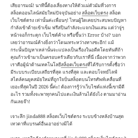
เสียอารมณ์! นาทีนี้ต้องเลี่ยงทางให้ตัวแม่ตัวมัมที่วงการ
สล็อตออนไลน์สมัยใหม่ปัจจุบันอย่าง
สล็อตเว็บตรง
สล็อต
เว็บไซต์ตรง เท่านั้นค่ะเพื่อนๆ! ไหนผู้ใดเคยประสบพบปัญหา
กำลังเข้าด้ายเข้าเข็ม ฟรีสปินกำลังจะแจกเงินแสน แต่ว่าจู่ๆ
หน้าจอก็กระตุก เว็บไซต์ค้าง หรือขึ้นว่า Error บ้าง? บอก
เลยว่าอารมณ์ค้างยิ่งกว่าโดนเทระหว่างทางซะอีก! แม้
กระนั้นปัญหาเหล่านั้นจะแปลงเป็นเรื่องในอดีตโดยทันทีถ้า
คุณก้าวเข้ามาเป็นครอบครัวเดียวกับเราที่นี่ เนื่องจากว่าพวก
เราคือผู้นำด้านเทคโนโลยี
สล็อตเว็บตรง
ที่ได้รับการตั้งชื่อว่า
มีระบบระเบียบเสถียรที่สุด แรงที่สุด และตอบโจทย์ไลฟ์
สไตล์คนยุคสมัยใหม่ที่ถูกใจปั่นสล็อตบนโทรศัพท์เคลื่อนที่
เยอะที่สุดในปี 2026 นี้ค่ะ! ต้องการรู้ว่าเว็บไซต์แห่งนี้เขามีดี
อะไร รวมทั้งจะพาทุกคนไปแตะเงินล้านได้ยังไง ตามมาอ่าน
กันเลยจ๊า!
เจาะลึก jinda888 สล็อตเว็บไซต์ตรง ระบบข้างหลังบ้านสุด
เทวดาที่แบรนด์อื่นเอาอย่างมิได้