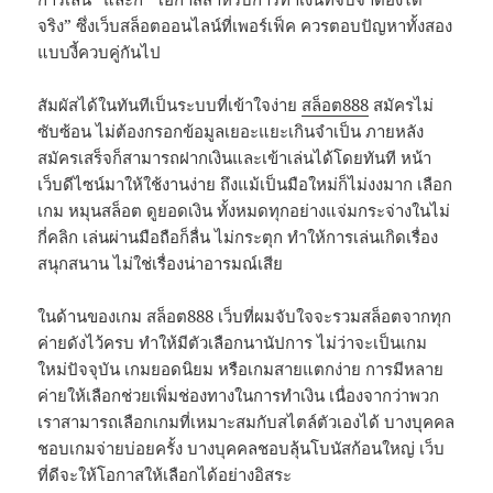
จริง” ซึ่งเว็บสล็อตออนไลน์ที่เพอร์เฟ็ค ควรตอบปัญหาทั้งสอง
แบบงี้ควบคู่กันไป
สัมผัสได้ในทันทีเป็นระบบที่เข้าใจง่าย
สล็อต888
สมัครไม่
ซับซ้อน ไม่ต้องกรอกข้อมูลเยอะแยะเกินจำเป็น ภายหลัง
สมัครเสร็จก็สามารถฝากเงินและเข้าเล่นได้โดยทันที หน้า
เว็บดีไซน์มาให้ใช้งานง่าย ถึงแม้เป็นมือใหม่ก็ไม่งงมาก เลือก
เกม หมุนสล็อต ดูยอดเงิน ทั้งหมดทุกอย่างแจ่มกระจ่างในไม่
กี่คลิก เล่นผ่านมือถือก็ลื่น ไม่กระตุก ทำให้การเล่นเกิดเรื่อง
สนุกสนาน ไม่ใช่เรื่องน่าอารมณ์เสีย
ในด้านของเกม สล็อต888 เว็บที่ผมจับใจจะรวมสล็อตจากทุก
ค่ายดังไว้ครบ ทำให้มีตัวเลือกนานัปการ ไม่ว่าจะเป็นเกม
ใหม่ปัจจุบัน เกมยอดนิยม หรือเกมสายแตกง่าย การมีหลาย
ค่ายให้เลือกช่วยเพิ่มช่องทางในการทำเงิน เนื่องจากว่าพวก
เราสามารถเลือกเกมที่เหมาะสมกับสไตล์ตัวเองได้ บางบุคคล
ชอบเกมจ่ายบ่อยครั้ง บางบุคคลชอบลุ้นโบนัสก้อนใหญ่ เว็บ
ที่ดีจะให้โอกาสให้เลือกได้อย่างอิสระ