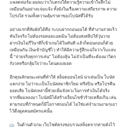
แพลตฟอร์ม ผมพบว่าเว็บตรงให้ความรู้ความเข้าใจสึกไม่
เหมือนกันอย่างแจ่มแจ้ง ทั้งยังในเรื่องความเสถียรภาพ ความ
โปร่งใส รวมทั้งความคุ้มราคาของโบนัสที่ได้รับ
อย่างแรกที่สัมผัสได้คือ ระบบฝากถอนออโต้ ที่ทำงานรวดเร็ว
ทันใจจริง ไม่ต้องรอคอยแอดมิน ไม่ต้องส่งสลิปให้วุ่นวาย
ฝากเงินไม่กี่วินาทีก็เข้าเกมได้ในทันที แล้วก็ตอนถอนก็ด้วย
เหมือนกัน เงินเข้าบัญชีไว ทำให้มีความรู้สึกแน่ใจว่าเว็บแห่ง
นี้ “จ่ายจริงทุกการเล่น” ไม่ต้องลุ้น ไม่จำเป็นที่จะต้องมาวิตก
กังวลหรือกลุ้มใจว่าจะโดนดองยอด
อีกคุณลักษณะเด่นที่ทำให้ สล็อตออนไลน์ น่าเล่นเป็น โบนัส
แตกง่าย ไม่ว่าจะเป็นโบนัสสมาชิกใหม่ ฟรีสปิน หรือโปรคืน
ยอดเสีย โบนัสเหล่านี้ช่วยเพิ่มจังหวะในการทำเงินได้จริง
จากที่ผมลองมา โบนัสมิได้สร้างเงื่อนไขชั่วร้ายเหลือเกิน เล่น
ตามรอบที่กำหนดก็มีโอกาสถอนได้ ไม่ใช่แค่จำนวนงามๆเอา
ไว้ดึงดูดคนสมัครแค่นั้น
ในด้านตัวเกม เว็บไซต์ตรงชอบรวมสล็อตจากค่ายดังไว้