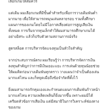
เลือกเกมให้สมควร
แต่เดิม ผมเลือกเกมที่มีขั้นต่ำสำหรับเพื่อการวางเดิมพันต่ำ
มากมาย เพื่อให้สามารถหมุนเล่นหลายรอบ รวมทั้งศึกษา
แผนการของเกมโดยไม่มีโอกาสเสี่ยงต่อการสูญเสียเงิน
ทั้งหมด การเริ่มจากทุนเล็กทำให้ผมสามารถศึกษาเกมได้
อย่างอิสระ แล้วก็ปรับตัวตามสถานการณ์จริง
สูตรสล็อต การบริหารจัดแจงทุนเป็นหัวใจสำคัญ
จากประสบการณ์ตรง ผมเรียนรู้ว่า การบริหารจัดการเงิน
ลงทุนสำคัญกว่าการมีเงินเยอะแยะ การเล่นด้วยทุนน้อยช่วย
ให้ผมคิดก่อนวางเดิมพันทุกคราว วางแผนว่าจำเป็นต้องเล่น
มากแค่ไหน และก็หยุดเมื่อถึงข้อจำกัดที่ตั้งไว้
ยิ่งผมสามารถกักคุมเองและกำหนดแผนการเดิมพันก้าวหน้า
มากแค่ไหน ความเพลิดเพลินก็ยิ่งมากขึ้น เพราะผมมิได้
เครียดหัวข้อการเสียเงิน แต่มีสมาธิในการวิเคราะห์ช่องทาง
ของเกม