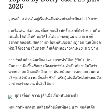
2026
สูตรสล็อต ส่วนใหญ่เริ่มต้นเดิมพันอย่างต่ำเพียง 1–10 บาท
ผมเริ่มเล่น okc4 เกมสล็อตออนไลน์ครั้งแรกก็ยังจำความตื่น
เต้นนั้นได้ดิบได้ดี ต่อให้ไม่ได้อยากลงทุนมากมาย แต่ก็
อยากทดลองสัมผัสความเพลิดเพลินของเกมดูก่อน นั่นเป็นจุด
ที่ผมได้เจอกับ เว็บตรงที่เริ่มเดิมพันอย่างต่ำเพียงแต่ 1 บาท
การเริ่มต้นด้วยเงินเพียง 1–10 บาททำให้ผมรู้สึกไม่เป็น
อันตรายเพิ่มขึ้นเรื่อยๆ เนื่องจากว่าไม่จำเป็นต้องกลุ้มใจว่า
หากพลาดแล้วจะเสียเงินมาก มันเหมือนการทดสอบเล่นเกม
จริงๆแต่ว่ามีความเสี่ยงต่ำ ซึ่งสำหรับผู้เล่นมือใหม่อย่างผมจัด
ว่าช่วยสร้างความมั่นใจได้มาก
สูตรสล็อต ความรู้สึกเมื่อเริ่มพนันอย่างต่ำ
หนแรกที่ผมกดหมุนสล็อตด้วยเงินเพียง 1 บาท ผมตื่นเต้น