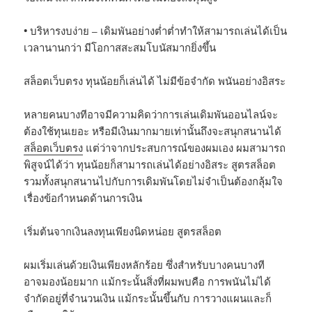
• บริหารงบง่าย – เดิมพันอย่างต่ำต่ำทำให้สามารถเล่นได้เป็น
เวลานานกว่า มีโอกาสสะสมโบนัสมากยิ่งขึ้น
สล็อตเว็บตรง ทุนน้อยก็เล่นได้ ไม่มีข้อจำกัด พนันอย่างอิสระ
หลายคนบางทีอาจมีความคิดว่าการเล่นเดิมพันออนไลน์จะ
ต้องใช้ทุนเยอะ หรือมีเงินมากมายเท่านั้นถึงจะสนุกสนานได้
สล็อตเว็บตรง
แต่ว่าจากประสบการณ์ของผมเอง ผมสามารถ
พิสูจน์ได้ว่า ทุนน้อยก็สามารถเล่นได้อย่างอิสระ สูตรสล็อต
รวมทั้งสนุกสนานไปกับการเดิมพันโดยไม่จำเป็นต้องกลุ้มใจ
เรื่องข้อกำหนดด้านการเงิน
เริ่มต้นจากเงินลงทุนเพียงนิดหน่อย สูตรสล็อต
ผมเริ่มเล่นด้วยเงินเพียงหลักร้อย ซึ่งสำหรับบางคนบางที
อาจมองน้อยมาก แม้กระนั้นสิ่งที่ผมพบคือ การพนันไม่ได้
จำกัดอยู่ที่จำนวนเงิน แม้กระนั้นขึ้นกับ การวางแผนและก็