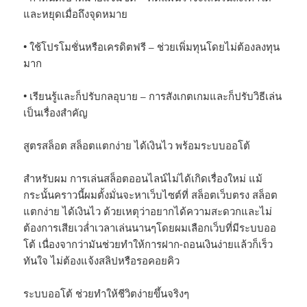
และหยุดเมื่อถึงจุดหมาย
• ใช้โปรโมชั่นหรือเครดิตฟรี – ช่วยเพิ่มทุนโดยไม่ต้องลงทุน
มาก
• เรียนรู้และก็ปรับกลอุบาย – การสังเกตเกมและก็ปรับวิธีเล่น
เป็นเรื่องสำคัญ
สูตรสล็อต สล็อตแตกง่าย ได้เงินไว พร้อมระบบออโต้
สำหรับผม การเล่นสล็อตออนไลน์ไม่ได้เกิดเรื่องใหม่ แม้
กระนั้นคราวนี้ผมตั้งมั่นจะหาเว็บไซต์ที่ สล็อตเว็บตรง สล็อต
แตกง่าย ได้เงินไว ด้วยเหตุว่าอยากได้ความสะดวกและไม่
ต้องการเสียเวล่ำเวลาเล่นนานๆโดยผมเลือกเว็บที่มีระบบออ
โต้ เนื่องจากว่ามันช่วยทำให้การฝาก-ถอนเงินง่ายแล้วก็เร็ว
ทันใจ ไม่ต้องแจ้งสลิปหรือรอคอยคิว
ระบบออโต้ ช่วยทำให้ชีวิตง่ายขึ้นจริงๆ