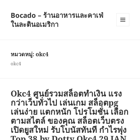
Bocado – ร้านอาหารและคาเฟ่
ในละตินอเมริกา
เมนู
และวิด
เจ็ต
หมวดหมู่:
okc4
okc4
Okc4 ศูนย์รวมสล็อตทำเงิน แรง
กว่าเว็บทั่วไป เล่นเกม สล็อตpg
เล่นง่าย แตกหนัก โปรโมชั่น เลือก
ตามสไตล์ ของคุณ สล็อตเว็บตรง
เปิดยูสใหม่ รับโบนัสทันที กำไรพุ่ง
Top 38 by Dotty Okc4 29 JAN