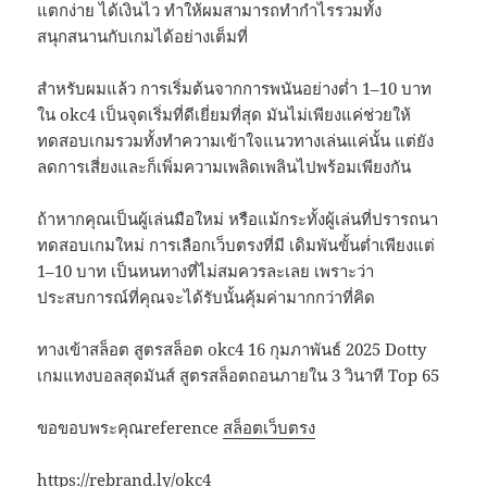
แตกง่าย ได้เงินไว ทำให้ผมสามารถทำกำไรรวมทั้ง
สนุกสนานกับเกมได้อย่างเต็มที่
สำหรับผมแล้ว การเริ่มต้นจากการพนันอย่างต่ำ 1–10 บาท
ใน okc4 เป็นจุดเริ่มที่ดีเยี่ยมที่สุด มันไม่เพียงแค่ช่วยให้
ทดสอบเกมรวมทั้งทำความเข้าใจแนวทางเล่นแค่นั้น แต่ยัง
ลดการเสี่ยงและก็เพิ่มความเพลิดเพลินไปพร้อมเพียงกัน
ถ้าหากคุณเป็นผู้เล่นมือใหม่ หรือแม้กระทั้งผู้เล่นที่ปรารถนา
ทดสอบเกมใหม่ การเลือกเว็บตรงที่มี เดิมพันขั้นต่ำเพียงแต่
1–10 บาท เป็นหนทางที่ไม่สมควรละเลย เพราะว่า
ประสบการณ์ที่คุณจะได้รับนั้นคุ้มค่ามากกว่าที่คิด
ทางเข้าสล็อต สูตรสล็อต okc4 16 กุมภาพันธ์ 2025 Dotty
เกมแทงบอลสุดมันส์ สูตรสล็อตถอนภายใน 3 วินาที Top 65
ขอขอบพระคุณreference
สล็อตเว็บตรง
https://rebrand.ly/okc4