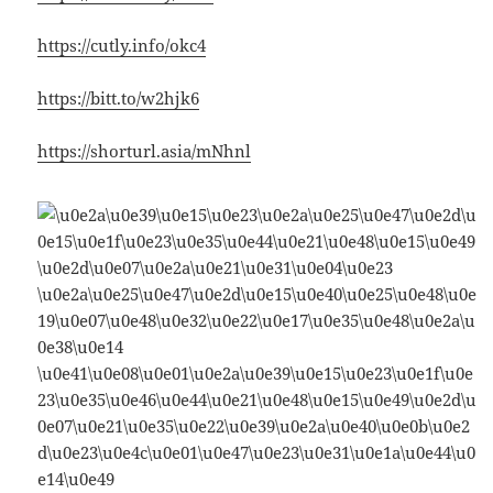
https://cutly.info/okc4
https://bitt.to/w2hjk6
https://shorturl.asia/mNhnl