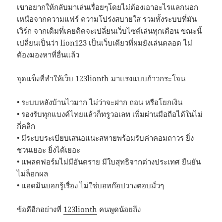
เขาอยากให้กลับมาเล่นเรื่อยๆโดยไม่ต้องเอาอะไรแลกนอก
เหนือจากความแฟร์ ความโปร่งสบายใส รวมทั้งระบบที่มัน
เวิร์ก จากเดิมที่เคยคิดจะเปลี่ยนเว็บไซต์เล่นทุกเดือน ขณะนี้
เปลี่ยนเป็นว่า lion123 เป็นเว็บเดียวที่ผมยังเล่นตลอด ไม่
ต้องมองหาที่อื่นแล้ว
จุดแข็งที่ทำให้เว็บ 123lionth มาแรงแบบก้าวกระโจน
• ระบบหลังบ้านไวมาก ไม่ว่าจะฝาก ถอน หรือโยกเงิน
• รองรับทุกแบงค์ไทยแล้วก็ทรูวอเลท เพิ่มผ่านมือถือได้ในไม่
กี่คลิก
• มีระบบระเบียบเสนอแนะสหายพร้อมรับค่าคอมถาวร ยิ่ง
ชวนเยอะ ยิ่งได้เยอะ
• แพลตฟอร์มไม่มีอันตราย มีใบสุทธิจากต่างประเทศ ยืนยัน
ไม่ล็อกผล
• แอดมินบอกรู้เรื่อง ไม่ใช่บอทก๊อปวางตอบมั่วๆ
ข้อดีอีกอย่างที่
123lionth
คนพูดน้อยถึง