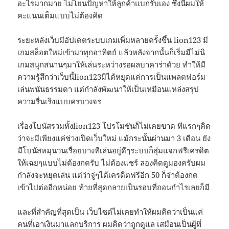
อะไรมากมาย ไม่โยนปัญหาให้ลูกค้าแบกรับเอง ซึ่งนี้ผมให้
คะแนนเต็มแบบไม่ต้องคิด
ระยะหลังเว็บมีอัปเดตระบบเกมเพิ่มหลายครั้งขึ้น lion123 มี
เกมสล็อตใหม่เข้ามาทุกอาทิตย์ แล้วหลังจากนั้นก็เริ่มมีไม่นิ
เกมสนุกสนานๆมาให้เล่นระหว่างรอผลบาคาร่าด้วย ทำให้มี
ความรู้สึกว่าเว็บนี้lion123มิได้หยุดแค่การเป็นแพลตฟอร์ม
เล่นพนันธรรมดา แต่กำลังพัฒนาให้เป็นเหมือนแหล่งสรุป
ความรื่นเริงแบบครบวงจร
เรื่องโบนัสรวมทั้งlion123 โปรโมชันก็ไม่เคยขาด ทีแรกๆคิด
ว่าจะมีเพียงแค่ช่วงเปิดเว็บใหม่ แม้กระนั้นผ่านมา 3 เดือน ยัง
มีโบนัสหมุนวนเรื่อยบางทีเล่นอยู่ดีๆระบบก็สุ่มแจกฟรีเครดิต
ให้เฉยๆแบบไม่ต้องกดรับ ไม่ต้องแชร์ ลองคิดดูมองครับผม
กำลังจะหยุดเล่น แต่ว่าจู่ๆได้เครดิตฟรีอีก 50 ก็จำต้องกด
เข้าไปต่ออีกหน่อย ท้ายที่สุดกลายเป็นรอบที่ถอนกำไรเลยก็มี
และที่สำคัญที่สุดเป็น เว็บไซต์ไม่เคยทำให้ผมคิดว่าเป็นแค่
คนที่เอาเงินมาแลกบริการ ผมคิดว่าถูกดูแล เสมือนเป็นผู้ที่