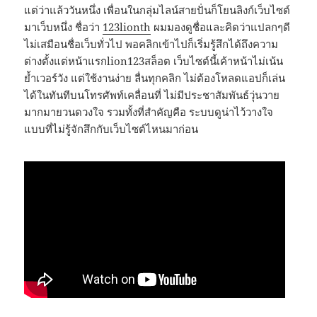
แต่ว่าแล้ววันหนึ่ง เพื่อนในกลุ่มไลน์สายปั่นก็โยนลิงก์เว็บไซต์
มาเว็บหนึ่ง ชื่อว่า
123lionth
ผมมองดูชื่อและคิดว่าแปลกๆดี
ไม่เสมือนชื่อเว็บทั่วไป พอคลิกเข้าไปก็เริ่มรู้สึกได้ถึงความ
ต่างตั้งแต่หน้าแรกlion123สล็อต เว็บไซต์นี้เค้าหน้าไม่เน้น
ย้ำเวอร์วัง แต่ใช้งานง่าย ลื่นทุกคลิก ไม่ต้องโหลดแอปก็เล่น
ได้ในทันทีบนโทรศัพท์เคลื่อนที่ ไม่มีประชาสัมพันธ์วุ่นวาย
มากมายวนดวงใจ รวมทั้งที่สำคัญคือ ระบบดูน่าไว้วางใจ
แบบที่ไม่รู้จักสึกกับเว็บไซต์ไหนมาก่อน