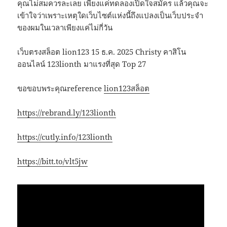
คุณไม่สมควรละเลย เพียงแค่ทดลองเปิดใจสมัคร แล้วคุณจะ
เข้าใจว่าเพราะเหตุใดเว็บไซต์แห่งนี้ถึงแปลงเป็นเว็บประจำ
ของผมในเวลาเพียงแค่ไม่กี่วัน
เว็บตรงสล็อต lion123 15 ธ.ค. 2025 Christy คาสิโน
ออนไลน์ 123lionth มาแรงที่สุด Top 27
ขอขอบพระคุณreference
lion123สล็อต
https://rebrand.ly/123lionth
https://cutly.info/123lionth
https://bitt.to/vlt5jw