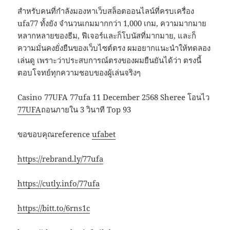
สำหรับคนที่กำลังมองหาเว็บสล็อตออนไลน์ที่ครบเครื่อง
ufa77 ทั้งยัง จำนวนเกมมากกว่า 1,000 เกม, ความมากมาย
หลากหลายของธีม, ฟีเจอร์และก็โบนัสที่มากมาย, และก็
ความมั่นคงยั่งยืนของเว็บไซต์ตรง ผมอยากแนะนำให้ทดลอง
เล่นดู เพราะว่าประสบการณ์ตรงของผมยืนยันได้ว่า ตรงนี้
ตอบโจทย์ทุกความชอบของผู้เล่นจริงๆ
Casino 77UFA 77ufa 11 December 2568 Sheree โอนไว
77UFA
ถอนภายใน 3 วินาที Top 93
ขอขอบคุณreference
ufabet
https://rebrand.ly/77ufa
https://cutly.info/77ufa
https://bitt.to/6rns1c