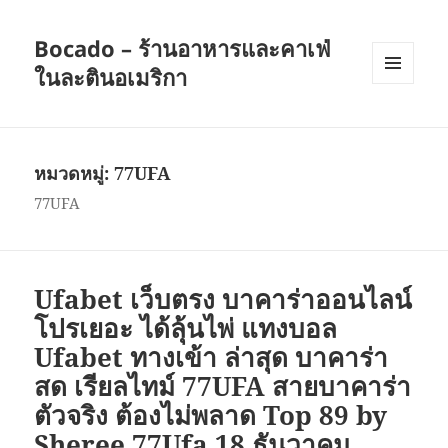
Bocado – ร้านอาหารและคาเฟ่
ในละตินอเมริกา
เมนู
และวิด
เจ็ต
หมวดหมู่:
77UFA
77UFA
Ufabet เว็บตรง บาคาร่าออนไลน์
โปรเยอะ ได้ลุ้นไพ่ แทงบอล
Ufabet ทางเข้า ล่าสุด บาคาร่า
สด เรียลไทม์ 77UFA สายบาคาร่า
ตัวจริง ต้องไม่พลาด Top 89 by
Sheree 77Ufa 18 ธันวาคม