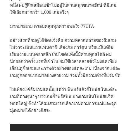
หนึ่ง ผมรู้สึกเสมือนเข้าไปอยู่ในสวนสนุกขนาดยักษ์ ที่มีเกม
ให้เลือกมากกว่า 1,000 เกมจริงๆ
มากมายเกม ครอบคลุมทุกความพอใจ 77UFA
อย่างแรกที่ผมดูได้ชัดแจ้งคือ ความหลากหลายของธีมเกม
ไม่ว่าจะเป็นแถวแฟนตาซี เสี่ยงภัย การ์ตูน หรือแม้แต่ธีม
เรียบง่ายแบบคลาสสิก เว็บไซต์แห่งนี้มีครบทุกสไตล์ ผม
นึกออกว่าครั้งแรกที่เข้าไป ผมใช้เวลาหลายชั่วโมงแค่เพียง
เลื่อนดูชื่อเกมและภาพตัวอย่างของแต่ละเกม เนื่องจากแต่ละ
เกมถูกออกแบบมาอย่างสวยงาม รวมทั้งมีความต่างที่แจ่มชัด
ไม่เพียงแค่ธีมเกมแค่นั้น แต่ว่า ฟีพบร์แล้วก็โบนัส ในแต่ละ
เกมก็ต่างๆนาๆ บางเกมย้ำฟรีสปิน บางเกมเน้นโบนัสแจ็ค
พอตใหญ่ ซึ่งทำให้ผมสามารถเลือกเกมตามอารมณ์และจุด
มุ่งหมายได้อย่างอิสระ