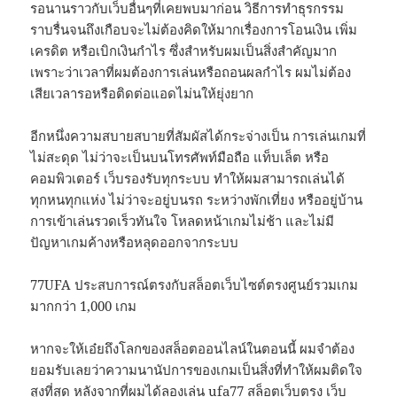
รอนานราวกับเว็บอื่นๆที่เคยพบมาก่อน วิธีการทำธุรกรรม
ราบรื่นจนถึงเกือบจะไม่ต้องคิดให้มากเรื่องการโอนเงิน เพิ่ม
เครดิต หรือเบิกเงินกำไร ซึ่งสำหรับผมเป็นสิ่งสำคัญมาก
เพราะว่าเวลาที่ผมต้องการเล่นหรือถอนผลกำไร ผมไม่ต้อง
เสียเวลารอหรือติดต่อแอดไม่นให้ยุ่งยาก
อีกหนึ่งความสบายสบายที่สัมผัสได้กระจ่างเป็น การเล่นเกมที่
ไม่สะดุด ไม่ว่าจะเป็นบนโทรศัพท์มือถือ แท็บเล็ต หรือ
คอมพิวเตอร์ เว็บรองรับทุกระบบ ทำให้ผมสามารถเล่นได้
ทุกหนทุกแห่ง ไม่ว่าจะอยู่บนรถ ระหว่างพักเที่ยง หรืออยู่บ้าน
การเข้าเล่นรวดเร็วทันใจ โหลดหน้าเกมไม่ช้า และไม่มี
ปัญหาเกมค้างหรือหลุดออกจากระบบ
77UFA ประสบการณ์ตรงกับสล็อตเว็บไซต์ตรงศูนย์รวมเกม
มากกว่า 1,000 เกม
หากจะให้เอ๋ยถึงโลกของสล็อตออนไลน์ในตอนนี้ ผมจำต้อง
ยอมรับเลยว่าความนานัปการของเกมเป็นสิ่งที่ทำให้ผมติดใจ
สูงที่สุด หลังจากที่ผมได้ลองเล่น ufa77 สล็อตเว็บตรง เว็บ