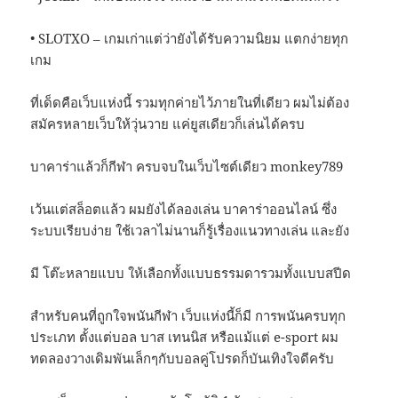
• SLOTXO – เกมเก่าแต่ว่ายังได้รับความนิยม แตกง่ายทุก
เกม
ที่เด็ดคือเว็บแห่งนี้ รวมทุกค่ายไว้ภายในที่เดียว ผมไม่ต้อง
สมัครหลายเว็บให้วุ่นวาย แค่ยูสเดียวก็เล่นได้ครบ
บาคาร่าแล้วก็กีฬา ครบจบในเว็บไซต์เดียว monkey789
เว้นแต่สล็อตแล้ว ผมยังได้ลองเล่น บาคาร่าออนไลน์ ซึ่ง
ระบบเรียบง่าย ใช้เวลาไม่นานก็รู้เรื่องแนวทางเล่น และยัง
มี โต๊ะหลายแบบ ให้เลือกทั้งแบบธรรมดารวมทั้งแบบสปีด
สำหรับคนที่ถูกใจพนันกีฬา เว็บแห่งนี้ก็มี การพนันครบทุก
ประเภท ตั้งแต่บอล บาส เทนนิส หรือแม้แต่ e-sport ผม
ทดลองวางเดิมพันเล็กๆกับบอลคู่โปรดก็บันเทิงใจดีครับ