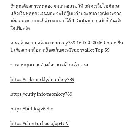
ถ้าคุณต้องการทดลอง ผมเสนอแนะให้ สมัครเว็บไซต์ตรง
แล้วเริ่มทดลองเล่นมอง จะได้รู้เองว่าประสบการณ์ตรงจาก
สล็อตแตกง่ายแล้วก็ระบบออโต้ 1 วันมันสบายแล้วก็บันเทิง
ใจเพียงใด
เกมสล็อต เกมสล็อต monkey789 16 DEC 2026 Chloe ยืน
1 เรื่องเกมสล็อต สล็อตเว็บตรงTrue wallet Top 59
ขอขอบคุณมากอ้างอิงจาก
สล็อตเว็บตรง
https://rebrand.ly/monkey789
https://cutly.info/monkey789
https://bitt.to/jz5ehz
https://shorturl.asia/bp4UV