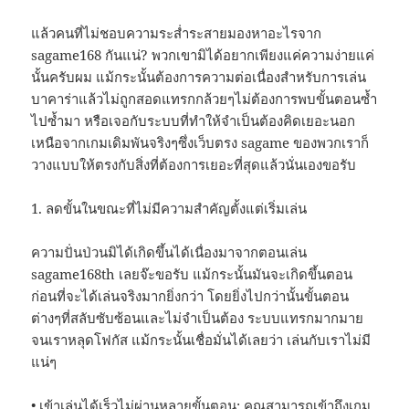
แล้วคนที่ไม่ชอบความระส่ำระสายมองหาอะไรจาก
sagame168 กันแน่? พวกเขามิได้อยากเพียงแค่ความง่ายแค่
นั้นครับผม แม้กระนั้นต้องการความต่อเนื่องสำหรับการเล่น
บาคาร่าแล้วไม่ถูกสอดแทรกกล้วยๆไม่ต้องการพบขั้นตอนซ้ำ
ไปซ้ำมา หรือเจอกับระบบที่ทำให้จำเป็นต้องคิดเยอะนอก
เหนือจากเกมเดิมพันจริงๆซึ่งเว็บตรง sagame ของพวกเราก็
วางแบบให้ตรงกับสิ่งที่ต้องการเยอะที่สุดแล้วนั่นเองขอรับ
1. ลดขั้นในขณะที่ไม่มีความสำคัญตั้งแต่เริ่มเล่น
ความปั่นป่วนมิได้เกิดขึ้นได้เนื่องมาจากตอนเล่น
sagame168th เลยจ๊ะขอรับ แม้กระนั้นมันจะเกิดขึ้นตอน
ก่อนที่จะได้เล่นจริงมากยิ่งกว่า โดยยิ่งไปกว่านั้นขั้นตอน
ต่างๆที่สลับซับซ้อนและไม่จำเป็นต้อง ระบบแทรกมากมาย
จนเราหลุดโฟกัส แม้กระนั้นเชื่อมั่นได้เลยว่า เล่นกับเราไม่มี
แน่ๆ
• เข้าเล่นได้เร็วไม่ผ่านหลายขั้นตอน: คุณสามารถเข้าถึงเกม