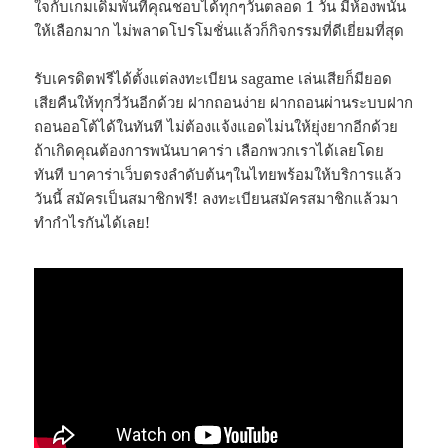
ใจกับเกมเดิมพันที่คุณชอบได้ทุกๆวันตลอด 1 วัน มีห้องพนัน
ให้เลือกมาก ไม่พลาดโปรโมชั่นแล้วก็กิจกรรมที่ดีเยี่ยมที่สุด
รับเครดิตฟรีได้ตั้งแต่ลงทะเบียน sagame เล่นเสียก็มียอด
เสียคืนให้ทุกวี่วันอีกด้วย ฝากถอนง่าย ฝากถอนผ่านระบบฝาก
ถอนออโต้ได้ในทันที ไม่ต้องแจ้งแอดไม่นให้ยุ่งยากอีกด้วย
ถ้าเกิดคุณต้องการพนันบาคาร่า เลือกพวกเราได้เลยโดย
ทันที บาคาร่าเว็บตรงลำดับต้นๆในไทยพร้อมให้บริการแล้ว
วันนี้ สมัครเป็นสมาชิกฟรี! ลงทะเบียนสมัครสมาชิกแล้วมา
ทำกำไรกันได้เลย!