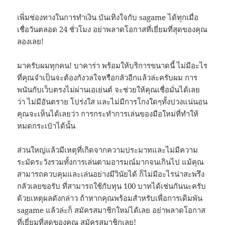
เพิ่มช่องทางในการทำเงิน บันเทิงใจกับ sagame ได้ทุกเมื่อ
เชื่อวันตลอด 24 ชั่วโมง อย่าพลาดโอกาสที่เยี่ยมที่สุดของคุณ
ลองเลย!
มาครับผมทุกคน! บาคาร่า พร้อมให้บริการขนาดนี้ ไม่มีอะไร
ที่คุณจำเป็นจะต้องกังวลใจหรือกลัวอีกแล้วล่ะครับผม การ
พนันกับเว็บตรงไม่ผ่านเอเย่นต์ จะช่วยให้คุณเชื่อมั่นได้เลย
ว่า ไม่มีอันตราย โปร่งใส และไม่มีการโกงใดๆทั้งปวงแน่นอน
คุณจะเห็นได้เลยว่า การกระทำการเล่นของมือใหม่ที่ทำให้
หมดกระเป๋าได้นั้น
ส่วนใหญ่แล้วมีเหตุที่เกิดจากความประมาทและไม่มีความ
ระมัดระวังรวมทั้งการเล่นตามอารมณ์มากจนเกินไป แม้คุณ
สามารถควบคุมและเล่นอย่างมีวินัยได้ ก็ไม่มีอะไรน่าสะพรึง
กลัวเลยขอรับ ที่สามารถใช้กับทุน 100 บาทได้เช่นกันนะครับ
ด้วยเหตุผลดังกล่าว ถ้าหากคุณพร้อมสำหรับเพื่อการเดิมพัน
sagame แล้วล่ะก็ สมัครสมาชิกใหม่ได้เลย อย่าพลาดโอกาส
ที่เยี่ยมที่สุดของคุณ สมัครสมาชิกเลย!