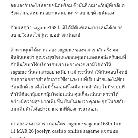
จัดแจงกับอะไรหลายชนิดพร้อม ซึ่งมันก็เหมาะกับผู้ที่เกลียด
ชังความอลหม่าน อยากเล่นบาคาร่าสบายๆด้วยนั่นเอง
ด้วยเหตุว่า sagame168th มิได้มีดีแค่เล่นง่าย เล่นได้อย่าง
สบายใจและไม่วุ่นวายอย่างแน่นอน!
ถ้าหากคุณได้มาทดลอง sagame ของพวกเราสักครั้ง ผม
ยืนยันเลยว่า คุณจะสุขใจและขอบคุณตนเองเลยล่ะครับผมที่
ตัดสินใจมาใช้บริการกับเรา เพราะพวกเรามิได้ทำให้
sagame นั้นเล่นง่ายอย่างเดียว แม้กระนั้นทำให้มันตอบโจทย์
กับความอยากสำหรับการใช้งานระบบที่เรียบง่ายและไม่ซับ
ซ้อนอีกด้วย เมื่อไม่มีขั้นตอนที่ไม่มีความสำคัญ ไม่มีระบบที่
ทำให้ต้องกลุ้มอกกลุ้มใจก่อนเล่น คุณก็จะเล่นบาคาร่าได้
อย่างมีความสุขมากเพิ่มขึ้น ยืนยันเลยว่า คุณจะจุดโฟกัสกับ
เกมเดิมพันได้อย่างมากจากที่ต้องการแน่นอน
ทดลองเล่นบาคาร่า ก่อนใคร sagame sagame168th.fun
11 MAR 26 Jocelyn casino online sagame แจกบ่อย