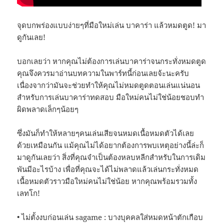
จุดบกพร่องแบบง่ายๆที่มือใหม่เล่น บาคาร่า แล้วหมดตูด! มา
ดูกันเลย!
บอกเลยว่า หากคุณไม่ต้องการเล่นบาคาร่าจนกระทั่งหมดตูด
คุณจึงควรมาอ่านบทความในพาร์ทนี้ก่อนเลยจ้ะนะครับ
เนื่องจากว่ามันจะช่วยทำให้คุณไม่หมดตูดตอนเล่นแน่นอน
สำหรับการเล่นบาคาร่าทดสอบ มือใหม่คนไม่ใช่น้อยชอบทำ
ผิดพลาดเล็กๆน้อยๆ
ซึ่งมันก็ทำให้หลายๆคนเล่นเสียจนหมดเนื้อหมดตัวได้เลย
ด้วยเหมือนกัน แม้คุณไม่ได้อยากต้องการพบเหตุอย่างนี้ล่ะก็
มาดูกันเลยว่า สิ่งที่คุณจำเป็นต้องหลบหลีกสำหรับในการเดิม
พันมีอะไรบ้าง เพื่อที่คุณจะได้ไม่พลาดแล้วเล่นกระทั่งหมด
เนื้อหมดตัวราวมือใหม่คนไม่ใช่น้อย หากคุณพร้อมรวมทั้ง
เลทโก!
• ไม่ตั้งงบก่อนเล่น sagame : บางบุคคลใส่หมดหน้าตักเกือบ