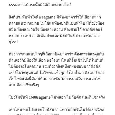
ธรรมดา แม้กระนั้นมีให้เลือกตามสไตล์
สิ่งที่ประทับหัวใจคือ sagame มีห้องบาคาร่าให้เลือกหลาก
หลายแนวมากมาย ไม่ใช่แค่ห้องปกติแบบทั่วไป มีทั้งยังห้อง
สปีด ห้องสายวัดใจ ห้องสายหวาน ห้องสายโก้ จากดีลเลอร์
หลายประเทศ อาทิเช่น ประเทศฟิลิปปินส์ ประเทศฮ่องกง
ยุโรป
ต้องการเล่นแบบไวๆก็เลือกสปีดบาคาร่า ต้องการชิลๆคุยกับ
ดีลเลอร์ก็มีห้องให้เลือก พอใจเกมไหนก็จิ้มเข้าไปได้ในทันที
ไม่ต้องรอโหลดนาน รวมทั้งอีกสิ่งหนึ่งที่ผมชอบมากคือดีล
เลอร์ไม่ใช่หุ่นยนต์ ไม่ใช่คนแข็งพูดย้ำไปซ้ำมา ดีลเลอร์ของ
เว็บไซต์แห่งนี้มีเสน่ห์ มองสดชื่น ใส่อารมณ์ในการแจกไพ่
แบบมืออาชีพจริงๆ
โปรโมชั่นที่ 1688sagame ไม่หลอก ไม่กับดัก และก็แจกจริง
เคยไหม พบโปรแจกโบนัสมาก แต่ว่าเบิกเงินไม่ได้เลยเนื่อง