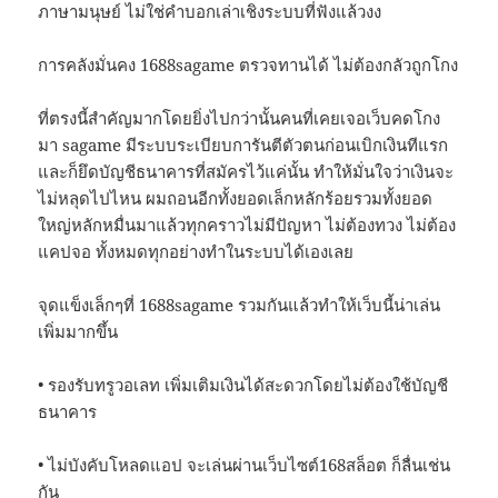
ภาษามนุษย์ ไม่ใช่คำบอกเล่าเชิงระบบที่ฟังแล้วงง
การคลังมั่นคง 1688sagame ตรวจทานได้ ไม่ต้องกลัวถูกโกง
ที่ตรงนี้สำคัญมากโดยยิ่งไปกว่านั้นคนที่เคยเจอเว็บคดโกง
มา sagame มีระบบระเบียบการันตีตัวตนก่อนเบิกเงินทีแรก
และก็ยึดบัญชีธนาคารที่สมัครไว้แค่นั้น ทำให้มั่นใจว่าเงินจะ
ไม่หลุดไปไหน ผมถอนอีกทั้งยอดเล็กหลักร้อยรวมทั้งยอด
ใหญ่หลักหมื่นมาแล้วทุกคราวไม่มีปัญหา ไม่ต้องทวง ไม่ต้อง
แคปจอ ทั้งหมดทุกอย่างทำในระบบได้เองเลย
จุดแข็งเล็กๆที่ 1688sagame รวมกันแล้วทำให้เว็บนี้น่าเล่น
เพิ่มมากขึ้น
• รองรับทรูวอเลท เพิ่มเติมเงินได้สะดวกโดยไม่ต้องใช้บัญชี
ธนาคาร
• ไม่บังคับโหลดแอป จะเล่นผ่านเว็บไซต์168สล็อต ก็ลื่นเช่น
กัน