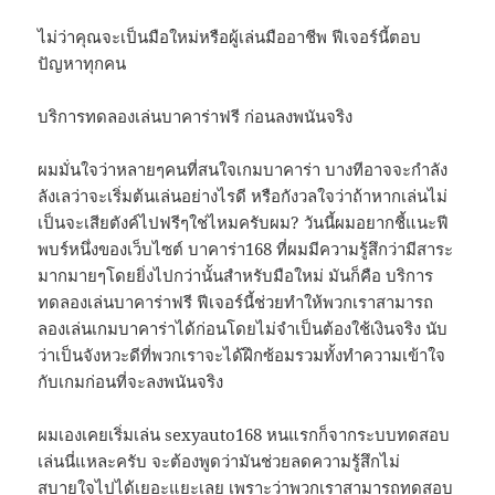
ไม่ว่าคุณจะเป็นมือใหม่หรือผู้เล่นมืออาชีพ ฟีเจอร์นี้ตอบ
ปัญหาทุกคน
บริการทดลองเล่นบาคาร่าฟรี ก่อนลงพนันจริง
ผมมั่นใจว่าหลายๆคนที่สนใจเกมบาคาร่า บางทีอาจจะกำลัง
ลังเลว่าจะเริ่มต้นเล่นอย่างไรดี หรือกังวลใจว่าถ้าหากเล่นไม่
เป็นจะเสียตังค์ไปฟรีๆใช่ไหมครับผม? วันนี้ผมอยากชี้แนะฟี
พบร์หนึ่งของเว็บไซต์ บาคาร่า168 ที่ผมมีความรู้สึกว่ามีสาระ
มากมายๆโดยยิ่งไปกว่านั้นสำหรับมือใหม่ มันก็คือ บริการ
ทดลองเล่นบาคาร่าฟรี ฟีเจอร์นี้ช่วยทำให้พวกเราสามารถ
ลองเล่นเกมบาคาร่าได้ก่อนโดยไม่จำเป็นต้องใช้เงินจริง นับ
ว่าเป็นจังหวะดีที่พวกเราจะได้ฝึกซ้อมรวมทั้งทำความเข้าใจ
กับเกมก่อนที่จะลงพนันจริง
ผมเองเคยเริ่มเล่น sexyauto168 หนแรกก็จากระบบทดสอบ
เล่นนี่แหละครับ จะต้องพูดว่ามันช่วยลดความรู้สึกไม่
สบายใจไปได้เยอะแยะเลย เพราะว่าพวกเราสามารถทดสอบ