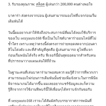
3. รับรองคุณภาพ:
สล็อต
ผู้เล่นกว่า 200,000 คนต่างพอใจ
บาคาร่า ส่งตรงจากบ่อน ผู้เล่นสามารถมองไพ่ที่แจกก่อนเริ่ม
เดิมพันได้
วันนี้ผมอยากเล่าให้ฟังถึงประสบการณ์ที่ผมได้ลองใช้บริการ
ของเว็บ sexyauto168 ซึ่งเป็นเว็บไซต์บาคาร่าออนไลน์ที่ไม่
ซ้ำใคร เพราะเหตุว่าตรงนี้ส่งตรงการถ่ายทอดสดจากบ่อนคา
สิโนโด่งดัง และที่สำคัญที่สุดคือ ผู้เล่นสามารถ ดูไพ่ที่แจก
ก่อนเริ่มพนันได้จริง ครับ ฟีเจอร์นี้มันสุดยอดมากสำหรับคน
ที่ปรารถนาวางแผนเล่นให้ถี่ถ้วน
ในฐานะคนที่เล่นบาคาร่ามาพอสมควร ผมรู้ดีว่าการที่พวกเรา
สามารถมองไพ่ก่อนการเดิมพันนั้นช่วยเพิ่มจังหวะในการพินิจ
พิจารณาเกมได้มากขึ้น ผมเลยอยากแชร์ข้อมูลและก็ความ
รู้สึกจากการใช้งานฟีพบร์นี้ให้เพื่อนๆได้ทราบจักกันขอรับ
ที่ sexyauto168 เราจะได้สัมผัสกับบรรยากาศการพนันที่