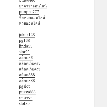
ปั่นแตก66
บาคาร่าออนไลน์
punpro777
ซื้อหวยออนไลน์
หวยออนไลน์
joker123
pg168
jinda55
slot99
สล็อต66
สล็อตเว็บตรง
สล็อตเว็บตรง
สล็อต888
สล็อต888
pgslot
pussy888
บาคาร่า
slotxo