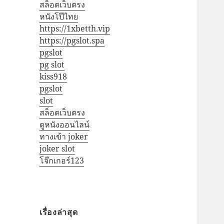
สล็อตเว็บตรง
หนังโป๊ไทย
https://1xbetth.vip
https://pgslot.spa
pgslot
pg slot
kiss918
pgslot
slot
สล็อตเว็บตรง
ดูหนังออนไลน์
ทางเข้า joker
joker slot
โจ๊กเกอร์123
เรื่องล่าสุด