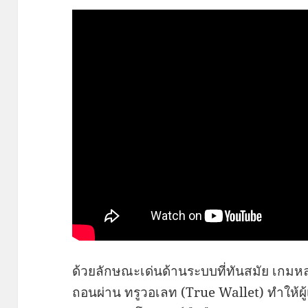
ด้วยลักษณะเด่นด้านระบบที่ทันสมัย เกม
ถอนผ่าน ทรูวอเลท (True Wallet) ทำให้ผู