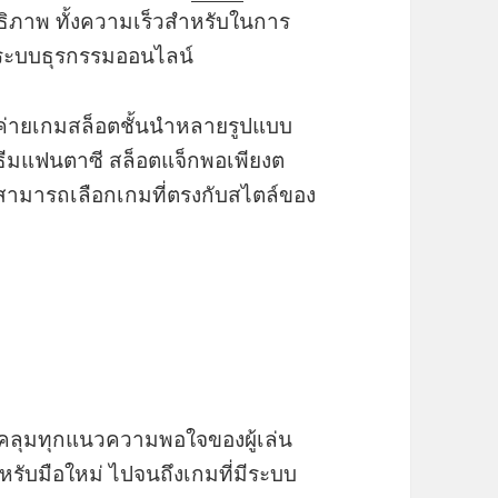
ธิภาพ ทั้งความเร็วสำหรับในการ
งระบบธุรกรรมออนไลน์
ค่ายเกมสล็อตชั้นนำหลายรูปแบบ
ธีมแฟนตาซี สล็อตแจ็กพอเพียงต
ล่นสามารถเลือกเกมที่ตรงกับสไตล์ของ
คลุมทุกแนวความพอใจของผู้เล่น
ำหรับมือใหม่ ไปจนถึงเกมที่มีระบบ