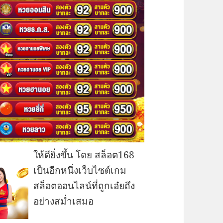
ให้ดียิ่งขึ้น โดย สล็อต168
เป็นอีกหนึ่งเว็บไซต์เกม
สล็อตออนไลน์ที่ถูกเอ๋ยถึง
อย่างสม่ำเสมอ