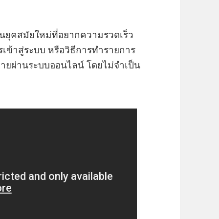
่นยุคสมัยใหม่ที่อยากความรวดเร็ว
เข้าสู่ระบบ หรือวิธีการทำรายการ
ง่ายผ่านระบบออนไลน์ โดยไม่จำเป็น