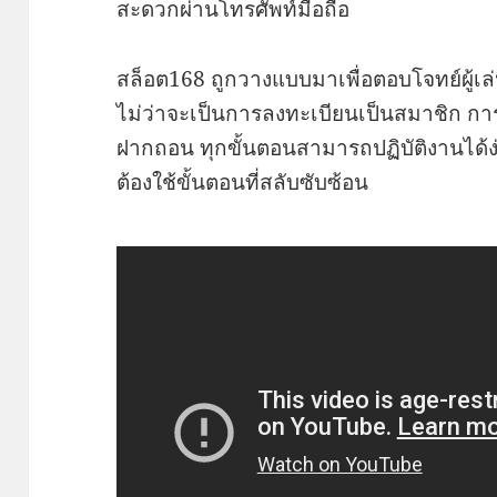
สะดวกผ่านโทรศัพท์มือถือ
สล็อต168 ถูกวางแบบมาเพื่อตอบโจทย์ผู้เล
ไม่ว่าจะเป็นการลงทะเบียนเป็นสมาชิก การ
ฝากถอน ทุกขั้นตอนสามารถปฏิบัติงานได้
ต้องใช้ขั้นตอนที่สลับซับซ้อน