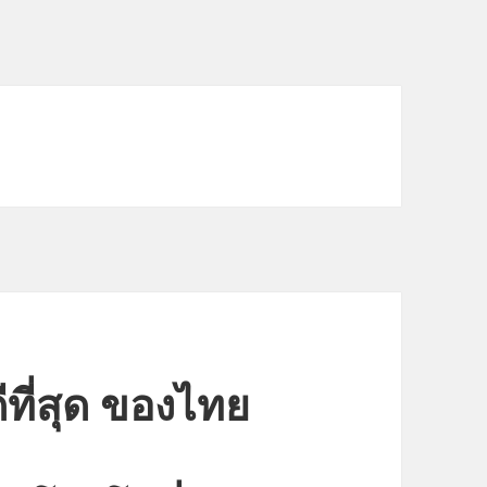
ดีที่สุด ของไทย