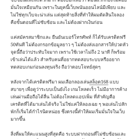
มั่นใจเหมือนกัน เพราะในยุคนี้เว็บพนันออนไลน์มีเพียบ และ
ไม่ใช่ทุกเว็บจะน่าเล่น แต่สุดท้ายสิ่งที่ทำให้ผมตัดสินใจลอง
คือขั้นตอนที่ไม่ซับซ้อน และไม่ต้องฝากเงินก่อน
แค่สมัครสมาชิกและ ยืนยันเบอร์โทรศัพท์ ก็ได้รับเครดิตฟรี
50ทันที ไม่ต้องกรอกข้อมูลยาว ๆ ไม่ต้องส่งเอกสารให้ปวดหัว
จุดนี้ถือว่าประทับใจมาก เพราะใช้เวลาไม่ถึง 2 นาที ก็พร้อม
เข้าเล่นได้แล้ว สำหรับคนที่อยากทดสอบระบบหรืออยาก
ทดสอบเกมก่อนลงทุนจริง ถือว่าตอบโจทย์สุดๆ
หลังจากได้เครดิตฟรีมา ผมเลือกลองเล่น
สล็อต168
แบบ
สบายๆ เพื่อดูว่าระบบเป็นยังไง เกมโหลดเร็ว ไม่มีอาการค้าง
เล่นผ่านมือถือได้ลื่น ไม่ต้องโหลดแอปเพิ่ม ที่สำคัญคือ
เครดิตที่ได้มาเล่นได้จริง ไม่ใช่แค่ให้ลองเฉย ๆ พอเล่นไปสัก
พักก็เริ่มได้กำไรนิดหน่อย ซึ่งตรงนี้ทำให้ผมเริ่มมั่นใจในเว็บ
มากขึ้น
สิ่งที่ผมให้คะแนนสูงที่สุดคือ ระบบฝากถอนที่ไม่ซับซ้อนและ