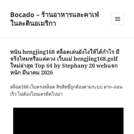
Bocado – ร้านอาหารและคาเฟ่
ในละตินอเมริกา
เมนู
และวิด
เจ็ต
พนัน hengjing168 สล็อตเล่นยังไงให้ได้กำไร มี
จริงไหมหรือแค่ดวง เว็บแม่ hengjing168.golf
ใหม่ล่าสุด Top 64 by Stephany 20 webแจก
หนัก มีนาคม 2026
สล็อต168 เว็บตรงสล็อต ลิขสิทธิ์ถูกต้องตามระบบ ฝาก–ถอน
เร็ว ไม่ต้องโอนเครดิตไปมา