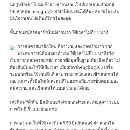
นอยู่หรือเข้าโบนัส ซึ่งต่างจากหลายเว็บที่เคยเล่นแล้วมักมี
ปัญหาหลุด hengjing168 ทำให้ผมเล่นได้ลื่นๆ สบายใจ และ
มั่นใจว่าเล่นได้เต็มที่โดยไม่สะดุด
ขั้นตอนสมัครสมาชิกใหม่ง่ายมาก ใช้เวลาไม่ถึง 1 นาที
การสมัครสมาชิกใหม่ ถือว่าง่ายและรวดเร็วมาก จาก
ประสบการณ์ที่ผมลองทำเอง ใช้เวลาไม่ถึง 1 นาทีจริงๆ
เริ่มจากกดสมัครสมาชิก กรอกข้อมูลพื้นฐานเพียงนิดเดียว ไม่
ต้องยืนยันอะไรให้เสียเวลา เมื่อสมัครhengjing168 เสร็จ
ระบบก็พร้อมใช้งานทันที สามารถฝากเงินและเข้าเล่นเกมได้
เลย เหมาะทั้งมือใหม่และคนที่ไม่อยากเสียเวลาขั้นตอนเยอะ
สมัครง่าย และเริ่มเล่นได้แบบเข้าเกมได้เลย
เครดิตฟรีห้าสิบ ยืนยันเบอร์ ฝากถอนง่ายและง่ายสุดๆ! ระบบ
การเงินที่เร็วและปลอดภัย
การลองเล่นเว็บที่ให้ เครดิตฟรี 50 ยืนยันเบอร์ ฝากถอนไม่
ซับซ้อนและสะดวกมาก ต้องบอกเลยว่า ตอนแรกก็ยังไม่ค่อย