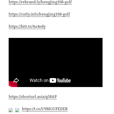
https://rebrand.ly/hengjing168-golf
https://cutly.info/hengjing168-golf
https://bitt.to/4u4edy
https://shorturl.asia/q58AP
https://t.co/U9MGUPEDER