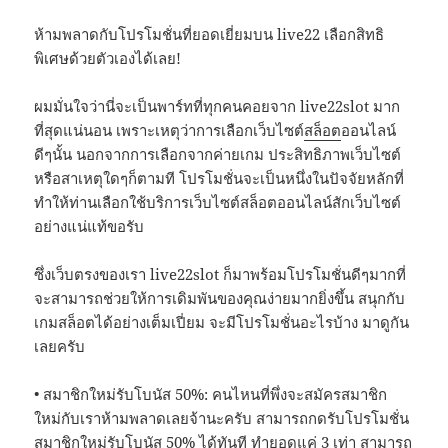
ห้ามพลาดกับโปรโมชั่นที่ยอดเยี่ยมบน live22 เลือกสิทธิ
พิเศษด้วยตัวเองได้เลย!
ผมมั่นใจว่านี่จะเป็นพาร์ทที่ทุกคนคอยจาก live22slot มาก
ที่สุดแน่นอน เพราะเหตุว่าการเลือกเว็บไซต์
สล็อต
ออนไลน์
ดีๆนั้น นอกจากการเลือกจากค่ายเกม ประสิทธิภาพเว็บไซต์
หรือสาเหตุใดๆก็ตามที โปรโมชั่นจะเป็นหนึ่งในปัจจัยหลักที่
ทำให้ท่านเลือกใช้บริการเว็บไซต์สล็อตออนไลน์สักเว็บไซต์
อย่างแน่แท้ขอรับ
ซึ่งเว็บตรงของเรา live22slot ก็มาพร้อมโปรโมชั่นดีๆมากที่
จะสามารถช่วยให้การเดิมพันของคุณง่ายมากยิ่งขึ้น สนุกกับ
เกมสล็อตได้อย่างเต็มเปี่ยม จะมีโปรโมชั่นอะไรบ้าง มาดูกัน
เลยครับ
• สมาชิกใหม่รับโบนัส 50%: คนไหนที่พึ่งจะสมัครสมาชิก
ใหม่กับเราห้ามพลาดเลยจ้านะครับ สามารถกดรับโปรโมชั่น
สมาชิกใหม่รับโบนัส 50% ได้ทันที ทำยอดแค่ 3 เท่า สามารถ