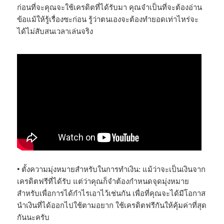
ก่อนที่จะคุณจะใช้เครดิตที่ได้รับมา คุณจำเป็นที่จะต้องอ่าน
ข้อแม้ให้รู้เรื่องซะก่อน รู้ว่าตนเองจะต้องทำยอดเท่าไหร่จะ
ได้ไม่สับสนเวลาเล่นจริง
• ตั้งความมุ่งหมายสำหรับในการทำเงิน: แม้ว่าจะเป็นเงินจาก
เครดิตฟรีที่ได้รับ แต่ว่าคุณก็จำต้องกำหนดจุดมุ่งหมาย
สำหรับเพื่อการได้กำไรเอาไว้เช่นกัน เพื่อที่คุณจะได้มีโอกาส
นำเงินที่ได้ออกไปใช้ตามอยาก ใช้เครดิตฟรีกันให้คุ้มค่าที่สุด
กันนะครับ