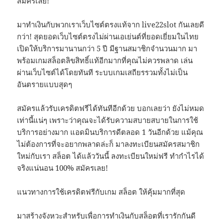
สมัครเลย!
มาทำเงินกับพวกเราเว็บไซต์ตรงแท้จาก live22slot กันเลยดี
กว่า! สุดยอดเว็บไซต์ตรงไม่ผ่านเอเย่นต์ที่ยอดเยี่ยมในไทย
เปิดให้บริการมานานกว่า 5 ปี มีฐานสมาชิกจำนวนมาก มา
พร้อมเกมสล็อตลิขสิทธิ์แท้อีกมากที่คุณไม่ควรพลาด เล่น
ผ่านเว็บไซต์ได้โดยทันที ระบบเกมเสถียรรวมทั้งไม่เป็น
อันตรายแบบสุดๆ
สมัครแล้วรับเครดิตฟรีได้ทันทีอีกด้วย บอกเลยว่า ยังไม่หมด
เท่านี้แน่ๆ เพราะว่าคุณจะได้รับความสบายสบายในการใช้
บริการอย่างมาก แอดมินบริการดีตลอด 1 วันอีกด้วย แม้คุณ
ไม่ต้องการที่จะอยากพลาดล่ะก็ มาลงทะเบียนสมัครสมาชิก
ใหม่กับเรา สล็อต ได้แล้ววันนี้ ลงทะเบียนใหม่ฟรี ทำกำไรได้
จริงแน่นอน 100% สมัครเลย!
แนวทางการใช้เครดิตฟรีกับเกม สล็อต ให้คุ้มมากที่สุด
มาสร้างจังหวะสำหรับเพื่อการทำเงินกับสล็อตที่เรารักกันดี