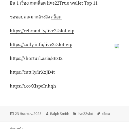
ยืน 1 เรื่องเกมสล็อต live22True wallet Top 11
ขอขอบคุณมากอ้างอิง
สล็อต
https://rebrand.ly/live22slot-vip
https://cutly.info/live22slot-vip
https://shorturl.asia/8Ext2
https://cutt.ly/irXxJD4t
https://t.co/XlspeInhqh
เขียน
ผู้
หมวด
ป้าย
23 กันยายน 2025
Ralph Smith
live22slot
สล็อต
เมื่อ
เขียน
หมู่
กำกับ
แนะแนว
ก่อนหน้า