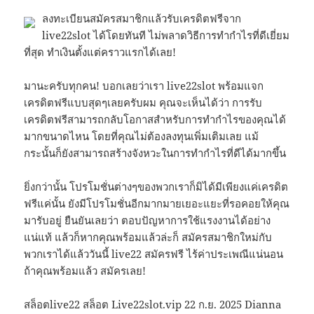
ลงทะเบียนสมัครสมาชิกแล้วรับเครดิตฟรีจาก
live22slot ได้โดยทันที ไม่พลาดวิธีการทำกำไรที่ดีเยี่ยม
ที่สุด ทำเงินตั้งแต่คราวแรกได้เลย!
มานะครับทุกคน! บอกเลยว่าเรา live22slot พร้อมแจก
เครดิตฟรีแบบสุดๆเลยครับผม คุณจะเห็นได้ว่า การรับ
เครดิตฟรีสามารถกลับโอกาสสำหรับการทำกำไรของคุณได้
มากขนาดไหน โดยที่คุณไม่ต้องลงทุนเพิ่มเติมเลย แม้
กระนั้นก็ยังสามารถสร้างจังหวะในการทำกำไรที่ดีได้มากขึ้น
ยิ่งกว่านั้น โปรโมชั่นต่างๆของพวกเราก็มิได้มีเพียงแค่เครดิต
ฟรีแค่นั้น ยังมีโปรโมชั่นอีกมากมายเยอะแยะที่รอคอยให้คุณ
มารับอยู่ ยืนยันเลยว่า ตอบปัญหาการใช้แรงงานได้อย่าง
แน่แท้ แล้วก็หากคุณพร้อมแล้วล่ะก็ สมัครสมาชิกใหม่กับ
พวกเราได้แล้ววันนี้ live22 สมัครฟรี ไร้ค่าประเพณีแน่นอน
ถ้าคุณพร้อมแล้ว สมัครเลย!
สล็อตlive22 สล็อต Live22slot.vip 22 ก.ย. 2025 Dianna