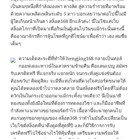
เป็นคนๆหนึ่งที่กำลังมองหา ทางลัด สู่ความร่ำรวยที่มาพร้อม
ด้วยความเพลิดเพลินระดับ 5 ดาว บอกเลยว่านาต่อไปนี้ไม่มี
ผู้ใดเกินหน้าเกินตา สล็อต168 อีกแล้วค่ะ! นี่ไม่ใช่แค่เว็บ
สล็อตไก่กาที่เปิดมาเพื่อกินเงินผู้เล่นไปวันๆแม้กระนั้นตรงนี้
คืออาณาจักรที่การลุ้นโชคที่ถูกดีไซน์มาเพื่อคำว่า เฮง สมชื่อ
เต็มๆ
ความเด็ดสะระตี่ที่ทำให้ hengjing168 กลายเป็นทอล์
กออฟเดอะทาวน์ในเลวทรามข้ามคืน คือแคมเปญ สมัคร
รับเครดิตฟรี ที่แจกจริง แจกหนัก จนกระทั่งคู่แข่งขันต้อง
ค้อนขวับ! คิดดูสิคะ จะมีที่แห่งไหนที่ดวงใจสปอร์ตขนาดให้
คุณได้ทดลองเข้าไปวาดลวดลาย ปั่นสล็อตฟรีๆโดยที่ไม่ต้อง
ควักเงินในกระเป๋าออกมาแม้กระทั้งบาทเดียว? นี่เป็นนาที
ทองของทั้งยังมือใหม่ที่ต้องการทดลองวิชา และก็มืออาชีพที่
กำลังหาแนวทางขยายพอร์ตกำไร เนื้อหานี้จะพาทุกคนไป
สแกนทุกซอกทุกมุมของ สล็อต168 ว่าทำไมมันถึงเปลี่ยนเป็น
เว็บไซต์สล็อตที่น่าดึงดูดที่สุดที่ปี และก็มีวิธีการการรับ
เครดิตฟรีไปใช้อย่างไรให้คุ้มที่สุด เตรียมความพร้อมให้