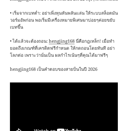
• เริ่มจากเบทต่ำ: อย่าเพิ่งหุนหันพลันแล่น ให้ระบบสล็อตมัน
วอร์มอัพก่อน พอเริ่มมีเครื่องหมายพิเศษมาบ่อยๆค่อยขยับ
เบทขึ้น
• ได้แล้วจะต้องถอน:
hengjing168
นี่คือกฎเหล็ก! เมื่อทำ
ยอดถึงเกณฑ์ที่เครดิตฟรีกำหนด ให้กดถอนโดยทันที อย่า
โลภต่อ เพราะว่านั่นเป็น ผลกำไรเน้นๆที่คุณได้มาฟรีๆ
hengjing168 เป็นคำตอบของสายปั่นในปี 2026