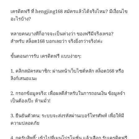
เครดิตฟรี ที่ hengjing168 สมัครแล้วได้จริงไหม? มีเงื่อนไข
อะไรบ้าง?
หลายคนบางทีก็อาจจะเป็นห่วงว่า ของฟรีมีจริงเหรอ?
สำหรับ สล็อต168 บอกเลยว่า จริงยิ่งกว่าจริง!ค่ะ
ขั้นตอนการรับ เครดิตฟรี แบบง่ายๆ:
1. คลิกสมัครสมาชิก: ผ่านหน้าเว็บไซต์หลัก สล็อต168 หรือ
ลิงก์เสนอแนะ
2. กรอกข้อมูลจริง: เพื่อผลดีสำหรับในการถอนเงิน ข้อมูลจำ
เป็นต้องเป๊ะ ห้ามมั่ว!
3. ยืนยันตัวตน: ระบบจะส่งรหัสผ่านเบอร์โทรศัพท์ เพื่อให้มี
ความปลอดภัย
4. กดรับสิทธิ์: เข้าไปที่เมนูโปรโมชั่น แล้วเลือก รับเครดิตฟรี