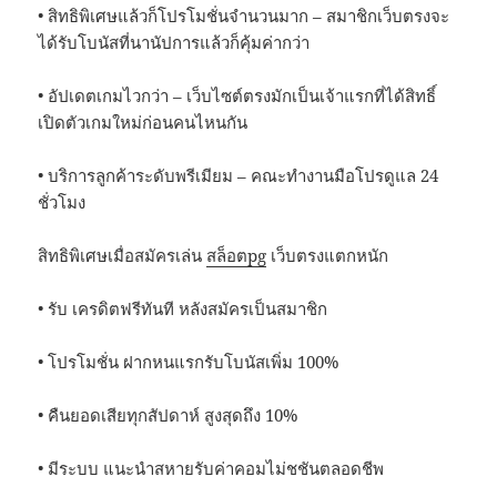
• สิทธิพิเศษแล้วก็โปรโมชั่นจำนวนมาก – สมาชิกเว็บตรงจะ
ได้รับโบนัสที่นานัปการแล้วก็คุ้มค่ากว่า
• อัปเดตเกมไวกว่า – เว็บไซต์ตรงมักเป็นเจ้าแรกที่ได้สิทธิ์
เปิดตัวเกมใหม่ก่อนคนไหนกัน
• บริการลูกค้าระดับพรีเมียม – คณะทำงานมือโปรดูแล 24
ชั่วโมง
สิทธิพิเศษเมื่อสมัครเล่น
สล็อตpg
เว็บตรงแตกหนัก
• รับ เครดิตฟรีทันที หลังสมัครเป็นสมาชิก
• โปรโมชั่น ฝากหนแรกรับโบนัสเพิ่ม 100%
• คืนยอดเสียทุกสัปดาห์ สูงสุดถึง 10%
• มีระบบ แนะนำสหายรับค่าคอมไม่ชชันตลอดชีพ