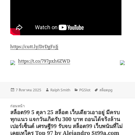
https://cutt.ly/DrDgFoJj
https://t.co/797pxh6ZWD
เขียน
ผู้
หมวด
ป้าย
7 สิงหาคม 2025
Ralph Smith
PGSlot
สล็อตpg
เมื่อ
เขียน
หมู่
กำกับ
แนะแนว
ก่อนหน้า
เรื่อง
สล็อต99 5 ตุลา 25 สล็อต เว็บเดียวเอาอยู่ มีครบ
เรื่อง
ทุกแนว แจกวันเกิดรับ 300 บาท ถอนได้จริงล้าน
ก่อน
เปอร์เซ็นต์ เศรษฐี99 รับจบ สล็อต99 เว็บพนันที่ไม่
หน้า:
เคยเทใคร Top 97 by Alejandro St99a.com