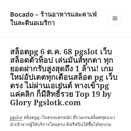
Bocado – ร้านอาหารและคาเฟ่
ในละตินอเมริกา
เมนู
และวิด
เจ็ต
สล็อตpg 6 ต.ค. 68 pgslot เว็บ
สล็อตตัวท็อป เล่นมันส์ทุกตา ทุก
ยอดฝากรับสูงสุดถึง 1 ล้าน! เกม
ใหม่อัปเดตทุกเดือนสล็อต pg เว็บ
ตรง ไม่ผ่านเอเย่นต์ ทางเข้าpg
แค่คลิก ก็มีสิทธิ์รวย Top 19 by
Glory Pgslotk.com
pgslot
สล็อตpg เว็บตรงแตกหนัก ที่รวมเกมสล็อตสุดแนว
นำเข้าจากผู้ให้บริการโดยตรง มีฟรีสปินให้ซื้อได้ทุกเกม