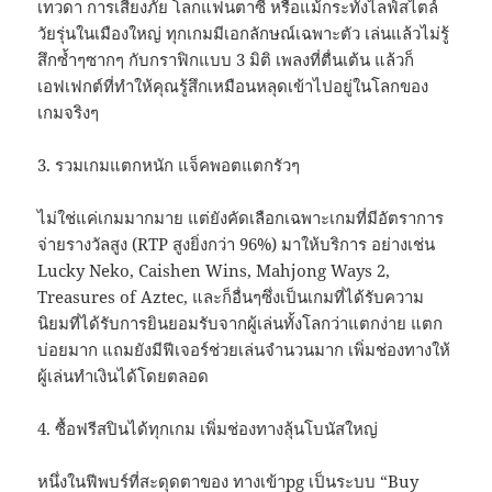
เทวดา การเสี่ยงภัย โลกแฟนตาซี หรือแม้กระทั้งไลฟ์สไตล์
วัยรุ่นในเมืองใหญ่ ทุกเกมมีเอกลักษณ์เฉพาะตัว เล่นแล้วไม่รู้
สึกซ้ำๆซากๆ กับกราฟิกแบบ 3 มิติ เพลงที่ตื่นเต้น แล้วก็
เอฟเฟกต์ที่ทำให้คุณรู้สึกเหมือนหลุดเข้าไปอยู่ในโลกของ
เกมจริงๆ
3. รวมเกมแตกหนัก แจ็คพอตแตกรัวๆ
ไม่ใช่แค่เกมมากมาย แต่ยังคัดเลือกเฉพาะเกมที่มีอัตราการ
จ่ายรางวัลสูง (RTP สูงยิ่งกว่า 96%) มาให้บริการ อย่างเช่น
Lucky Neko, Caishen Wins, Mahjong Ways 2,
Treasures of Aztec, และก็อื่นๆซึ่งเป็นเกมที่ได้รับความ
นิยมที่ได้รับการยินยอมรับจากผู้เล่นทั้งโลกว่าแตกง่าย แตก
บ่อยมาก แถมยังมีฟีเจอร์ช่วยเล่นจำนวนมาก เพิ่มช่องทางให้
ผู้เล่นทำเงินได้โดยตลอด
4. ซื้อฟรีสปินได้ทุกเกม เพิ่มช่องทางลุ้นโบนัสใหญ่
หนึ่งในฟีพบร์ที่สะดุดตาของ ทางเข้าpg เป็นระบบ “Buy