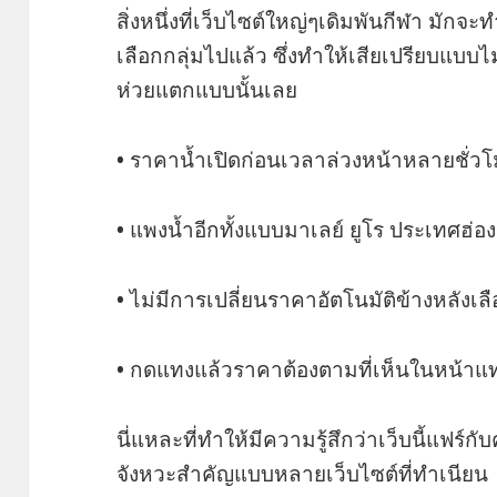
สิ่งหนึ่งที่เว็บไซต์ใหญ่ๆเดิมพันกีฬา มักจ
เลือกกลุ่มไปแล้ว ซึ่งทำให้เสียเปรียบแบบไ
ห่วยแตกแบบนั้นเลย
• ราคาน้ำเปิดก่อนเวลาล่วงหน้าหลายชั่ว
• แพงน้ำอีกทั้งแบบมาเลย์ ยูโร ประเทศฮ่อง
• ไม่มีการเปลี่ยนราคาอัตโนมัติข้างหลังเลื
• กดแทงแล้วราคาต้องตามที่เห็นในหน้าแ
นี่แหละที่ทำให้มีความรู้สึกว่าเว็บนี้แฟร์ก
จังหวะสำคัญแบบหลายเว็บไซต์ที่ทำเนียน