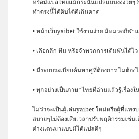
หรือมีแปลไทยแม้กระนั้นแปลแบบงงงวยๆใช้
ทำตรงนี้ได้ดิบได้ดีเกินคาด
• หน้าเว็บyaibet ใช้งานง่าย มีหมวดกีฬา
• เลือกลีก ทีม หรือจำพวกการเดิมพันได้ไว
• มีระบบระเบียบค้นหาคู่ที่ต้องการ ไม่ต้
• ทุกอย่างเป็นภาษาไทยที่อ่านแล้วรู้เรื่องใ
ไม่ว่าจะเป็นผู้เล่นyaibet ใหม่หรือผู้ที
สบายๆไม่ต้องเสียเวลาปรับพฤติกรรมเช่นเด
ต่างแดนมาแบบมิได้แปลดีๆ