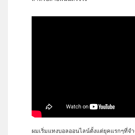
ผมเริ่มแทงบอลออนไลน์ตั้งแต่ยุคแรกๆที่จ