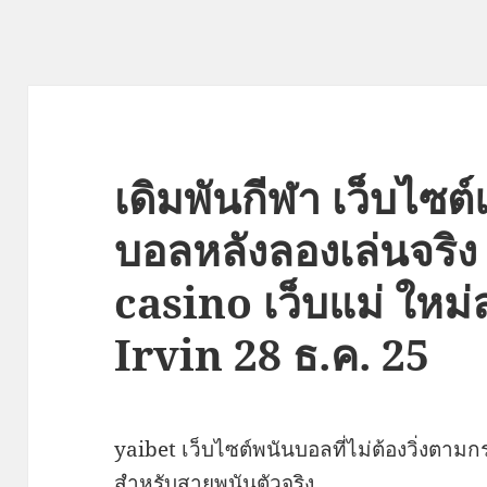
เดิมพันกีฬา เว็บไซต
บอลหลังลองเล่นจริง สิ
casino เว็บแม่ ใหม่
Irvin 28 ธ.ค. 25
yaibet เว็บไซต์พนันบอลที่ไม่ต้องวิ่งตามก
สำหรับสายพนันตัวจริง