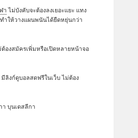
ีฬา
ไม่บังคับจะต้องลงเยอะแยะ แทง
ล่น ทำให้วางแผนพนันได้ยืดหยุ่นกว่า
่ต้องสมัครเพิ่มหรือเปิดหลายหน้าจอ
มีลิงก์ดูบอลสดฟรีในเว็บ ไม่ต้อง
ีกา บุนเดสลีกา