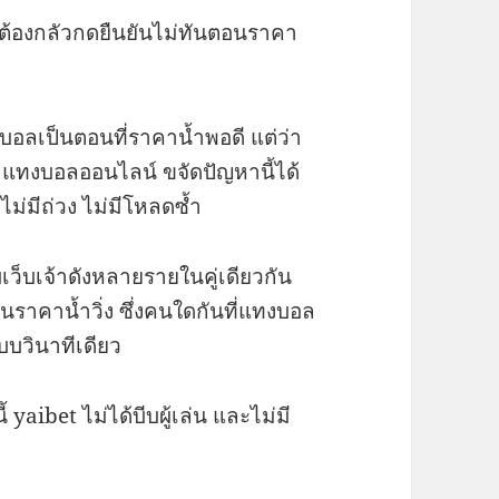
่ต้องกลัวกดยืนยันไม่ทันตอนราคา
งบอลเป็นตอนที่ราคาน้ำพอดี แต่ว่า
 แทงบอลออนไลน์ ขจัดปัญหานี้ได้
ไม่มีถ่วง ไม่มีโหลดซ้ำ
็บเจ้าดังหลายรายในคู่เดียวกัน
ตอนราคาน้ำวิ่ง ซึ่งคนใดกันที่แทงบอล
บบวินาทีเดียว
้ yaibet ไม่ได้บีบผู้เล่น และไม่มี