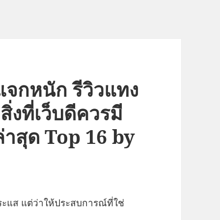
์แจกหนัก รีวิวแทง
่งที่เว็บดีควรมี
ล่าสุด Top 16 by
ระแส แต่ว่าให้ประสบการณ์ที่ใช่