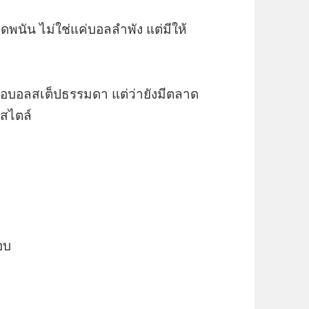
น ไม่ใช่แค่บอลลำพัง แต่มีให้
ือบอลสเต็ปธรรมดา แต่ว่ายังมีตลาด
กสไตล์
อบ