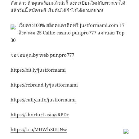
ดังกล่าว ถ้าคุณพร้อมแล้วล่ะก็ ลงทะเบียนใหม่กับพวกเราได้
แล้ววันนี้ สมัครฟรี เริ่มต้นได้กำไรได้ตามอยาก!
เว็บตรง100% สล็อตเเครดิตฟรี Justformami.com 17
สิงหาคม 25 Callie casino punpro777 แจกบ่อย Top
30
ขอขอบคุณby web
punpro777
https://bit.ly/justformami
https://rebrand.ly/justformami
https://cutly.info/justformami
https://shorturl.asia/sRPDc
https://t.co/MUWh3tIUNw