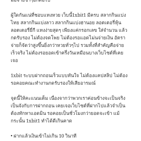
ผู้ใดกันแน่ที่ชอบแทงหวย เว็บนี้1xbit1 มีครบ สลากกินแบ่ง
ไทย สลากกินแบ่งลาว สลากกินแบ่งฮานอย ลอตเตอรี่หุ้น
ลอตเตอรี่ยี่กี แทงง่ายสุดๆ เพียงแค่กรอกเลข ใส่จำนวน แล้ว
กดรับรอง ไม่ต้องจดโพย ไม่ต้องรอแอดไม่นจ่ายเงิน อัตรา
จ่ายก็จัดว่าสูงขึ้นยิ่งกว่าหวยทั่วๆไป รวมทั้งที่สำคัญคือจ่าย
เร็วจริง ไม่ต้องรอยอดเข้าครึ่งวันเหมือนบางเว็บไซต์ที่เคย
เจอ
1xbit ระบบฝากถอนเร็วแบบทันใจ ไม่ต้องแคปสลิป ไม่ต้อง
รอคอยคณะทำงานกดรับรองให้เสียอารมณ์
จุดนี้ให้คะแนนเต็ม เนื่องจากว่าพวกเราค่อนข้างจะเป็นจริง
เป็นจังกับการฝากถอน เคยเจอเว็บไซต์ที่ฝากไปแล้วจำเป็น
ต้องทักหาแอดมิน รอคอยเป็นชั่วโมงกว่ายอดจะเข้า แม้
กระนั้น 1xbit1 ทำได้ดีเกินคาด
• ฝากแล้วเงินเข้าไม่เกิน 10 วินาที