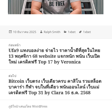
เขียน
ผู้
หมวด
ป้าย
10 ธันวาคม 2025
Ralph Smith
1xbet
1xbet
เมื่อ
เขียน
หมู่
กำกับ
แนะแนว
ก่อนหน้า
เรื่อง
Ufa9 แทงบอลง่าย จ่ายไว ราคาน้ำดีที่สุดในไทย
เรื่อง
13 พฤศจิกา 68 website แจกหนัก พนัน เว็บเปิด
ก่อน
ใหม่ เครดิตฟรี Top 17 by Veronica
หน้า:
ต่อไป
Bitcoin เว็บตรง เว็บเดียวครบ คาสิโน รวมสล็อต
เรื่อง
บาคาร่า กีฬา จบในที่เดียว พนันออนไลน์ เว็บแม่
ต่อ
เครดิตฟรี Top 31 by Clara 16 ธ.ค. 2568
ไป:
ภูมิใจนำเสนอโดย WordPress