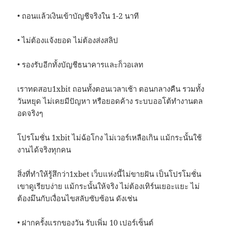
• ถอนแล้วเงินเข้าบัญชีจริงใน 1-2 นาที
• ไม่ต้องแจ้งยอด ไม่ต้องส่งสลิป
• รองรับอีกทั้งบัญชีธนาคารและก็วอเลท
เราทดสอบ1xbit ถอนทั้งตอนเวลาเช้า ตอนกลางคืน รวมทั้ง
วันหยุด ไม่เคยมีปัญหา หรือยอดค้าง ระบบออโต้ทำงานตล
อดจริงๆ
โปรโมชั่น 1xbit ไม่ฉ้อโกง ไม่เวอร์เหลือเกิน แม้กระนั้นใช้
งานได้จริงทุกคน
สิ่งที่ทำให้รู้สึกว่า1xbet เว็บแห่งนี้ไม่ขายฝัน เป็นโปรโมชั่น
เขาดูเรียบง่าย แม้กระนั้นให้จริง ไม่ต้องเทิร์นเยอะแยะ ไม่
ต้องมึนกับเงื่อนไขสลับซับซ้อน ดังเช่น
• ฝากครั้งแรกของวัน รับเพิ่ม 10 เปอร์เซ็นต์