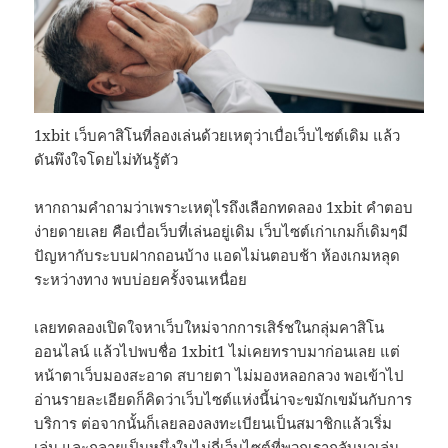
1xbit เว็บคาสิโนที่ลองเล่นด้วยเหตุว่าเบื่อเว็บไซต์เดิม แล้ว
ดันพึงใจโดยไม่ทันรู้ตัว
หากถามคำถามว่าเพราะเหตุไรถึงเลือกทดลอง 1xbit คำตอบ
ง่ายดายเลย คือเบื่อเว็บที่เล่นอยู่เดิม เว็บไซต์เก่าเกมก็เดิมๆมี
ปัญหากับระบบฝากถอนบ้าง แอดไม่นตอบช้า ห้องเกมหลุด
ระหว่างทาง พบบ่อยครั้งจนเหนื่อย
เลยทดลองเปิดใจหาเว็บใหม่จากการเสิร์ชในกลุ่มคาสิโน
ออนไลน์ แล้วไปพบชื่อ 1xbit1 ไม่เคยทราบมาก่อนเลย แต่
หน้าตาเว็บมองสะอาด สบายตา ไม่มองหลอกลวง พอเข้าไป
อ่านรายละเอียดก็คิดว่าเว็บไซต์แห่งนี้น่าจะขมักเขม้นกับการ
บริการ ต่อจากนั้นก็เลยลองลงทะเบียนเป็นสมาชิกแล้วเริ่ม
เล่น และกลายเป็นหนึ่งในไม่กี่เว็บไซต์ที่พวกเรากลับมาเล่น