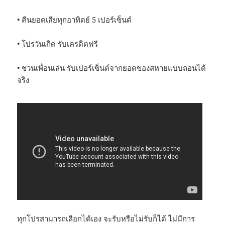
• คืนยอดเสียทุกอาทิตย์ 5 เปอร์เซ็นต์
• โปรวันเกิด รับเครดิตฟรี
• ชวนเพื่อนเล่น รับเปอร์เซ็นต์จากยอดของสหายแบบถอนได้
จริง
ทุกโปรสามารถเลือกได้เอง จะรับหรือไม่รับก็ได้ ไม่มีการ