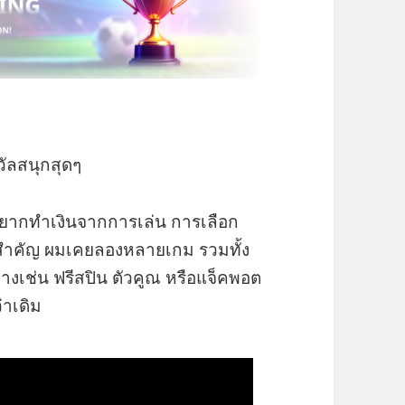
วัลสนุกสุดๆ
้งอยากทำเงินจากการเล่น การเลือก
ิ่งสำคัญ ผมเคยลองหลายเกม รวมทั้ง
างเช่น ฟรีสปิน ตัวคูณ หรือแจ็คพอต
่าเดิม