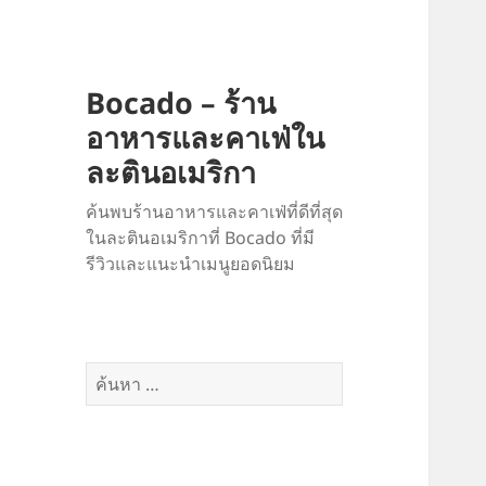
Bocado – ร้าน
อาหารและคาเฟ่ใน
ละตินอเมริกา
ค้นพบร้านอาหารและคาเฟ่ที่ดีที่สุด
ในละตินอเมริกาที่ Bocado ที่มี
รีวิวและแนะนำเมนูยอดนิยม
ค้นหา
สำหรับ: