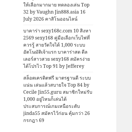
ให้เลือกมากมาย ทดลองเล่น Top
32 by Vaughn Jin888.asia 16
July 2026 คาสิโนออนไลน์
บาคาร่า sexy168c.com 10 สิงหา
2569 sexy168 คู่มือเลือกเว็บไพ่ที่
ควรรู้ สายวัดใจได้ 1,000 ระบบ
อัตโนมัติเจ้าแรก บาคาร่าสด ดีล
เลอร์สาวสวย sexy168 สมัครง่าย
ได้โปรไว Top 91 by Jefferey
สล็อตเครดิตฟรี มาตรฐานดี ระบบ
แน่น เล่นแล้วสบายใจ Top 84 by
Cecile Jin55.guru สมาชิกใหม่รับ
1,000 อยู่ไหนก็เล่นได้
ประสบการณ์เกมเหนือระดับ
jinda55 สมัครไว้ก่อน คุ้มกว่า 26
กรกฎา 69