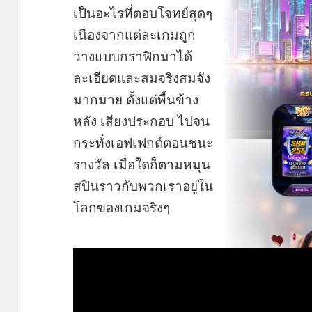
เป็นอะไรที่ตอบโจทย์สุดๆ
เนื่องจากแต่ละเกมถูก
วางแบบกราฟิกมาได้
ละเอียดและสมจริงสมจัง
มากมาย ตั้งแต่พื้นข้าง
หลัง เสียงประกอบ ไปจน
กระทั่งเอฟเฟกต์ตอนชนะ
รางวัล เมื่อใดก็ตามหมุน
สปินราวกับพวกเราอยู่ใน
โลกของเกมจริงๆ