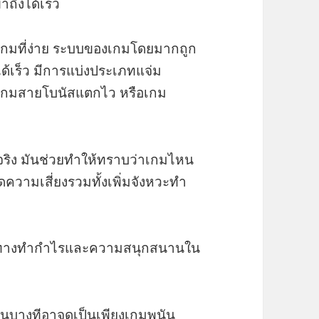
าถึงได้เร็ว
เกมที่ง่าย ระบบของเกมโดยมากถูก
ด้เร็ว มีการแบ่งประเภทแจ่ม
 เกมสายโบนัสแตกไว หรือเกม
ริง มันช่วยทำให้ทราบว่าเกมไหน
ความเสี่ยงรวมทั้งเพิ่มจังหวะทำ
องทางทำกำไรและความสนุกสนานใน
นบางทีอาจดูเป็นเพียงเกมพนัน