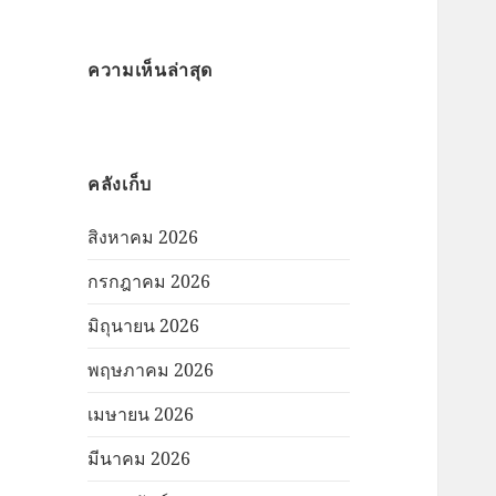
ความเห็นล่าสุด
คลังเก็บ
สิงหาคม 2026
กรกฎาคม 2026
มิถุนายน 2026
พฤษภาคม 2026
เมษายน 2026
มีนาคม 2026