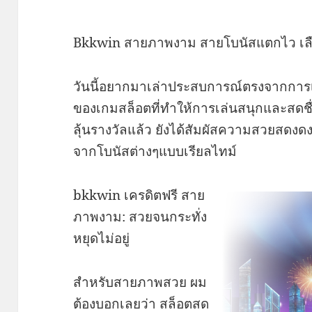
Bkkwin สายภาพงาม สายโบนัสแตกไว เลื
วันนี้อยากมาเล่าประสบการณ์ตรงจากการเล่
ของเกมสล็อตที่ทำให้การเล่นสนุกและสดชื
ลุ้นรางวัลแล้ว ยังได้สัมผัสความสวยสดง
จากโบนัสต่างๆแบบเรียลไทม์
bkkwin เครดิตฟรี สาย
ภาพงาม: สวยจนกระทั่ง
หยุดไม่อยู่
สำหรับสายภาพสวย ผม
ต้องบอกเลยว่า สล็อตสด