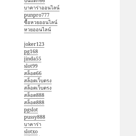
ปั่นแตก66
บาคาร่าออนไลน์
punpro777
ซื้อหวยออนไลน์
หวยออนไลน์
joker123
pg168
jinda55
slot99
สล็อต66
สล็อตเว็บตรง
สล็อตเว็บตรง
สล็อต888
สล็อต888
pgslot
pussy888
บาคาร่า
slotxo