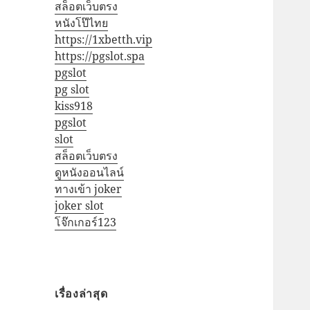
สล็อตเว็บตรง
หนังโป๊ไทย
https://1xbetth.vip
https://pgslot.spa
pgslot
pg slot
kiss918
pgslot
slot
สล็อตเว็บตรง
ดูหนังออนไลน์
ทางเข้า joker
joker slot
โจ๊กเกอร์123
เรื่องล่าสุด