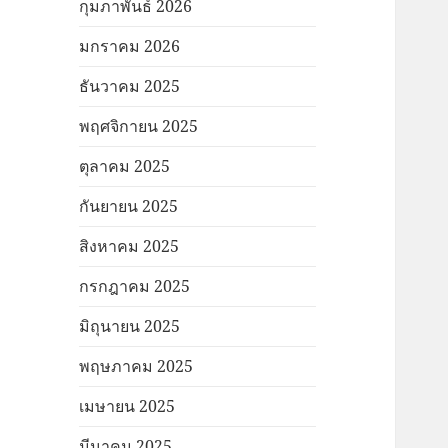
กุมภาพันธ์ 2026
มกราคม 2026
ธันวาคม 2025
พฤศจิกายน 2025
ตุลาคม 2025
กันยายน 2025
สิงหาคม 2025
กรกฎาคม 2025
มิถุนายน 2025
พฤษภาคม 2025
เมษายน 2025
มีนาคม 2025