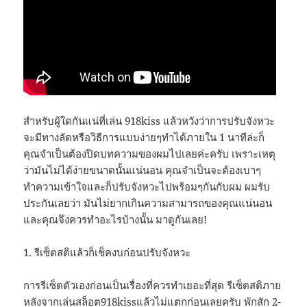
สำหรับผู้ใดกันแน่ที่เล่น 918kiss แล้วหวังว่าการปรับจังหวะ
จะมีทางลัดหรือวิธีการแบบง่ายๆทำได้ภายใน 1 นาทีล่ะก็
คุณจำเป็นต้องปิดบทความของผมไปเลยค่ะครับ เพราะเหตุ
ว่ามันไม่ได้ง่ายขนาดนั้นแน่นอน คุณจำเป็นจะต้องเบาๆ
ทำความเข้าใจและก็ปรับจังหวะไปพร้อมๆกันกับผม ผมรับ
ประกันเลยว่า มันไม่ยากเกินความสามารถของคุณแน่นอน
และคุณจึงควรทำอะไรบ้างนั้น มาดูกันเลย!
1. รีเซ็ตสติแล้วก็เช็คงบก่อนปรับจังหวะ
การรีเซ็ตตัวเองก่อนเป็นเรื่องที่ควรทำเยอะที่สุด รีเซ็ตสติภาย
หลังจากเล่นสล็อต918kissแล้วไม่แตกก่อนเลยครับ พักสัก 2-