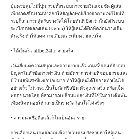
ปุ่มควบคุมไม่กี่ปุ่ม รวมทั้งระบบการจ่ายเงินแจ่มชัด ผู้เล่น
เพียงกดสปินรวมทั้งคอยให้สัญลักษณ์เรียงตัวตามเพย์ไลน์ที่
ระบุก็สามารถลุ้นรับรางวัลได้โดยทันที ยิ่งกว่านั้นยังมีระบบ
ระเบียบทดลองเล่น (Demo) ให้ผู้เล่นได้ฝึกหัดก่อนวางเดิม
พันจริง ทำให้ลดความเสี่ยงและเพิ่มความแน่ใจ
• ได้เงินเร็ว
allbet24hr
จ่ายจริง
เว้นเสียแต่ความสนุกและความง่ายแล้ว เกมสล็อตแท้ยังตอบ
ปัญหาในหัวข้อการทำเงิน ด้วยอัตราการจ่ายที่ชอบธรรมและ
มีโบนัสพิเศษที่แตกบ่อยมาก ทำให้ผู้เล่นได้โอกาสทำเงินได้
อย่างเร็ว ไม่ว่าจะเป็นโบนัสฟรีสปิน ตัวคูณรางวัล หรือแจ็ค
พอตขนาดใหญ่ที่สามารถเปลี่ยนแปลงเงินที่ใช้ในการเดิมพัน
เพียงนิดหน่อยให้กลายเป็นรางวัลก้อนโตได้จริงๆ
• ความน่าเชื่อถือแล้วก็ไม่เป็นอันตราย
การเลือกเล่น เกมสล็อตแท้จากเว็บตรง ยังช่วยทำให้ผู้เล่น