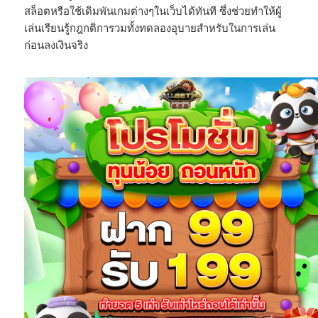
สล็อตหรือใช้เดิมพันเกมต่างๆในเว็บได้ทันที ซึ่งช่วยทำให้ผู้
เล่นเรียนรู้กฎกติการวมทั้งทดลองอุบายสำหรับในการเล่น
ก่อนลงเงินจริง