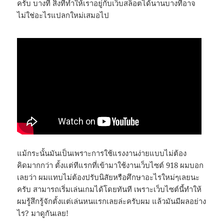
ครับ บางที สิ่งที่ทำให้เราอยู่กับเว็บสล็อตได้นานบางทีอาจ
ไม่ใช่อะไรแปลกใหม่เสมอไป
แม้กระนั้นมันเป็นเพราะการใช้แรงงานง่ายแบบไม่ต้อง
คิดมากกว่า ตั้งแต่ทีแรกที่เข้ามาใช้งานเว็บไซต์ 918 ผมบอก
เลยว่า ผมแทบไม่ต้องปรับนิสัยหรือศึกษาอะไรใหม่ๆเลยนะ
ครับ สามารถเริ่มเล่นเกมได้โดยทันที เพราะเว็บไซต์นี้ทำให้
ผมรู้สึกรู้จักตั้งแต่เล่นหนแรกเลยล่ะครับผม แล้วมันมีผลอย่าง
ไร? มาดูกันเลย!