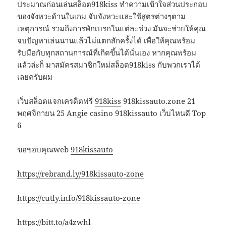
ประมาณก่อนเล่นสล็อต918kiss ทำความเข้าใจส่วนประกอบ
ของจังหวะด้านในเกม จับจังหวะและใช้สูตรต่างๆตาม
เหตุการณ์ รวมถึงการพักเบรกในแต่ละช่วง มันจะช่วยให้คุณ
จบปัญหาเล่นนานแล้วไม่แตกสักครั้งได้ เพื่อให้คุณพร้อม
รับมือกับทุกสถานการณ์ที่เกิดขึ้นได้นั่นเอง หากคุณพร้อม
แล้วล่ะก็ มาสมัครสมาชิกใหม่สล็อต918kiss กับพวกเราได้
เลยครับผม
เว็บสล็อตแจกเครดิตฟรี
918kiss
918kissauto.zone 21
พฤศจิกายน 25 Angie casino 918kissauto เว็บไหนดี Top
6
ขอขอบคุณweb
918kissauto
https://rebrand.ly/918kissauto-zone
https://cutly.info/918kissauto-zone
https://bitt.to/a4zwhl