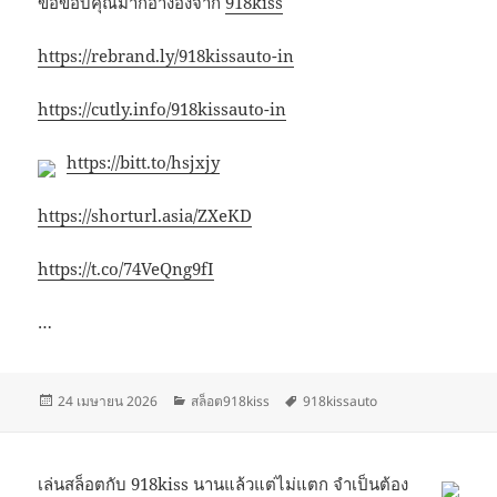
ขอขอบคุณมากอ้างอิงจาก
918kiss
https://rebrand.ly/918kissauto-in
https://cutly.info/918kissauto-in
https://bitt.to/hsjxjy
https://shorturl.asia/ZXeKD
https://t.co/74VeQng9fI
…
เขียน
หมวด
ป้าย
24 เมษายน 2026
สล็อต918kiss
918kissauto
เมื่อ
หมู่
กำกับ
เล่นสล็อตกับ 918kiss นานแล้วแต่ไม่แตก จำเป็นต้อง