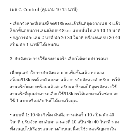
เฟส C: Control (คุมเกม 10-15 นาที)
• เลือกจังหวะที่เล่นสล็อต918kissแล้วลื่นที่สุดจากเฟส B แล้ว
ล็อกขั้นตอนการเล่นสล็อต918kissแบบนั้นไปเลย 10-15 นาที
• กฎการพัก: เล่น 2 นาที พัก 20-30 วินาที หรือเล่นครบ 30-40
สปิน พัก 1 นาทีก็ได้เช่นกัน
3. จับจังหวะการใช้แรงงานจริง เลือกได้ตามปรารถนา
เมื่อคุณเข้าใจการจับจังหวะมากเพิ่มขึ้นแล้ว ทดลอง
สล็อต918kissด้วยตัวเองมาแล้ว การจับจังหวะสำหรับการใช้
งานจริงก็คงจะพร้อมแล้วล่ะครับผม ซึ่งผมก็มีสูตรจังหวะใช้
งานจริงที่คุณสามารถเลือกใช้918kissได้เลยตามใจชอบ จะ
ใช้ 1 แบบหรือสลับกันก็ได้ตามใจคุณ
• แบบที่ 1: 10-พัก-รีเซ็ต มันคือการเล่นเร็ว 10 สปิน พัก 40
วินาที ปรับจังหวะกลับมาเล่นคงที่ 10 สปิน พัก 40 วินาที รวม
ทั้งวนลูปไปเรื่อยๆแนวทางลักษณะนี้จะใช้งานเจริญมากใน