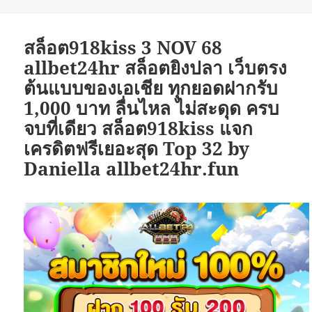
เรื่อง
สล็อต918kiss 3 NOV 68
allbet24hr สล็อตยิงปลา เว็บตรง
ต้นแบบของเอเชีย ทุกยอดฝากรับ
1,000 บาท ลื่นไหล ไม่สะดุด ครบ
จบที่เดียว สล็อต918kiss แจก
เครดิตฟรีเยอะสุด Top 32 by
Daniella allbet24hr.fun