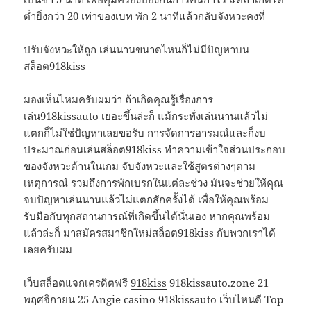
ต่ำยิ่งกว่า 20 เท่าของเบท พัก 2 นาทีแล้วกลับจังหวะคงที่
ปรับจังหวะให้ถูก เล่นนานขนาดไหนก็ไม่มีปัญหาบน
สล็อต918kiss
มองเห็นไหมครับผมว่า ถ้าเกิดคุณรู้เรื่องการ
เล่น918kissauto เยอะขึ้นล่ะก็ แม้กระทั่งเล่นนานแล้วไม่
แตกก็ไม่ใช่ปัญหาเลยขอรับ การจัดการอารมณ์และก็งบ
ประมาณก่อนเล่นสล็อต918kiss ทำความเข้าใจส่วนประกอบ
ของจังหวะด้านในเกม จับจังหวะและใช้สูตรต่างๆตาม
เหตุการณ์ รวมถึงการพักเบรกในแต่ละช่วง มันจะช่วยให้คุณ
จบปัญหาเล่นนานแล้วไม่แตกสักครั้งได้ เพื่อให้คุณพร้อม
รับมือกับทุกสถานการณ์ที่เกิดขึ้นได้นั่นเอง หากคุณพร้อม
แล้วล่ะก็ มาสมัครสมาชิกใหม่สล็อต918kiss กับพวกเราได้
เลยครับผม
เว็บสล็อตแจกเครดิตฟรี
918kiss
918kissauto.zone 21
พฤศจิกายน 25 Angie casino 918kissauto เว็บไหนดี Top