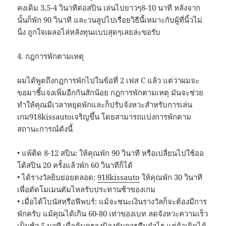
คงเดิม 3.5-4 วินาทีต่อสปิน เล่นไปยาวๆ8-10 นาที หลังจาก
นั้นก็พัก 90 วินาที และวนลูปไปเรื่อยวิธีนี้เหมาะกับผู้ที่นิ้วไม่
นิ่ง ถูกใจเผลอไล่หลังทุนแบบสุดๆเลยล่ะขอรับ
4. กฎการพักตามเหตุ
ผมได้พูดถึงกฎการพักไปในข้อที่ 2 เฟส C แล้ว แต่ว่าผมจะ
ขอมาชี้แจงเพิ่มอีกกันสักน้อย กฎการพักตามเหตุ มันจะช่วย
ทำให้คุณมีเวลาหยุดพักและก็ปรับจังหวะสำหรับการเล่น
เกม918kissautoเจริญขึ้น โดยสามารถแบ่งการพักตาม
สถานะการณ์ดังนี้
• แพ้ติด 8-12 สปิน: ให้คุณพัก 90 วินาที หรือเปลี่ยนไปใช้ออ
โต้สปิน 20 ครั้งแล้วพัก 60 วินาทีก็ได้
• ได้รางวัลยิบย่อยตลอด:
918kissauto
ให้คุณพัก 30 วินาที
เพื่อตัดโมเมนตัมไหลรับประทานช้าของเกม
• เมื่อได้โบนัสหรือฟีพบร์: แม้จะชนะเงินรางวัลก็จะต้องมีการ
พักครับ แม้คุณได้เกิน 60-80 เท่าของเบท ลดจังหวะความเร็ว
เป็นช้า 5 นาที เพื่อคุ้มครองป้องกันการคืนกำไร แต่ถ้าเกิดได้