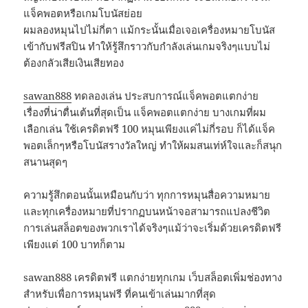
แจ็คพอตหรือเกมโบนัสย่อย
ผมลองหมุนไปไม่กี่ตา แม้กระนั้นเมื่อเจอเครื่องหมายโบนัส
เข้ากับฟรีสปิน ทำให้รู้สึกราวกับกำลังเล่นเกมจริงๆแบบไม่
ต้องกลัวเสียเงินเสียทอง
sawan888
ทดลองเล่น ประสบการณ์แจ็คพอตแตกง่าย
เรื่องที่น่าตื่นเต้นที่สุดเป็น แจ็คพอตแตกง่าย บางเกมที่ผม
เลือกเล่น ใช้เครดิตฟรี 100 หมุนเพียงแค่ไม่กี่รอบ ก็ได้แจ็ค
พอตเล็กๆหรือโบนัสรางวัลใหญ่ ทำให้ผมสนเท่ห์ใจและก็สนุก
สนานสุดๆ
ความรู้สึกตอนนั้นเหมือนกับว่า ทุกการหมุนสื่อความหมาย
และทุกเครื่องหมายที่ปรากฏบนหน้าจอสามารถแปลงชีวิต
การเล่นสล็อตของพวกเราได้จริงๆแม้ว่าจะเริ่มด้วยเครดิตฟรี
เพียงแต่ 100 บาทก็ตาม
sawan888 เครดิตฟรี แตกง่ายทุกเกม เว็บสล็อตเพิ่มช่องทาง
สำหรับเพื่อการหมุนฟรี ที่คนเข้าเล่นมากที่สุด