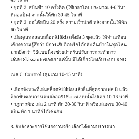
• ชุดที่ 2: สปินช้า 10 ครั้งติด (ใช้เวลาโดยประมาณ 4-6 วินา
ทีต่อสปิน) จากนั้นให้พัก 30-45 วินาที
• ชุดที่ 3: ออโต้สปิน 20 ครั้ง ความเร็วปกติ หลังจากนั้นให้พัก
60 วินาที
• เมื่อคุณทดสอบสล็อต918kissทั้งยัง 3 ชุดแล้ว ให้ท่านเทียบ
เคียงความรู้สึกว่า มีการเสียติดหรือได้กลับคืนบ้างในชุดไหน
มากยิ่งกว่า วิธีแบบนี้จะช่วยสำหรับปรับการกระทำการ
เล่น918kissautoของเราแค่นั้น มิได้เกี่ยวโยงกับระบบ RNG
เฟส C: Control (คุมเกม 10-15 นาที)
• เลือกจังหวะที่เล่นสล็อต918kissแล้วลื่นที่สุดจากเฟส B แล้ว
ล็อกขั้นตอนการเล่นสล็อต918kissแบบนั้นไปเลย 10-15 นาที
• กฎการพัก: เล่น 2 นาที พัก 20-30 วินาที หรือเล่นครบ 30-40
สปิน พัก 1 นาทีก็ได้เช่นกัน
3. จับจังหวะการใช้แรงงานจริง เลือกได้ตามปรารถนา