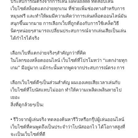
ประสบการณ์ตรงจากการเล่น sawan888 ทดสอบเล่น
เว็บไซต์สล็อตแตกง่ายทุกเกม ที่ช่วยเพิ่มช่องทางสำหรับการ
หมุนฟรี และทำให้ผมมีความคิดว่าการเล่นสล็อตออนไลน์มัน
สนุกขึ้นมากมาย การเลือกเว็บที่ถูกต้องกับการใช้เคล็ดวิธี
นิดๆหน่อยๆสามารถเปลี่ยนประสบการณ์จากเล่นเสียเป็นเล่น
ได้กำไรได้จริง
เลือกเว็บที่แตกง่ายจริงๆสำคัญกว่าที่คิด
ในโลกของสล็อตออนไลน์ เว็บไซต์ที่โปรโมทว่า “แตกง่ายทุก
เกม” มีอยู่มาก แม้กระนั้นหากพูดจากประสบการณ์ตรง การ
เลือกเว็บไซต์ดีๆเป็นส่วนสำคัญ ผมเองเคยเสียเวลาเล่นกับ
เว็บไซต์ที่โบนัสแทบไม่ออก ทำให้ความเพลิดเพลินหายไป
เยอะ
สิ่งที่ดูกล้วยๆเป็น:
• รีวิวจากผู้เล่นจริง ทดลองค้นหารีวิวหรือกรุ๊ปผู้เล่นออนไลน์
เว็บไซต์ที่คนพูดถึงเป็นประจำว่าโบนัสออกไว ได้โอกาสสูงที่
จะเป็นเว็บไซต์ที่ดี