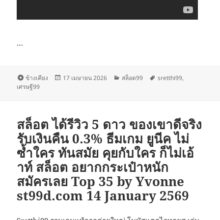
…
รูป
เขียน
หมวด
ป้าย
ข้างเคียง
17 เมษายน 2026
สล็อต99
sretthi99
,
แบบ
เมื่อ
หมู่
กำกับ
เศรษฐี99
เรื่อง
สล็อต ได้รีวิว 5 ดาว ของเขาดีจริง
รับเงินคืน 0.3% ธีมเกม ยูนีค ไม่
ซ้ำใคร ทันสมัย คุยกับใคร ก็ไม่เอ้
าท์ สล็อต อยากกระเป๋าหนัก
สมัครเลย Top 35 by Yvonne
st99d.com 14 January 2569