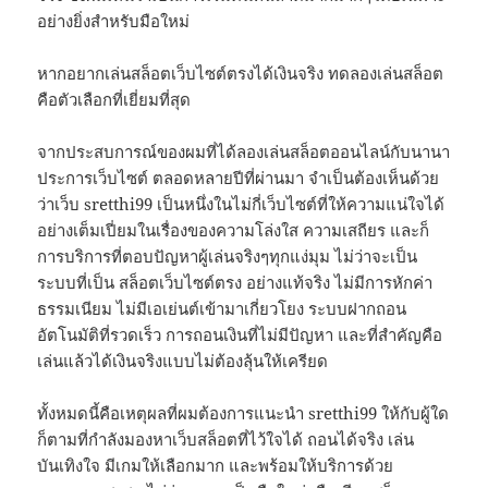
อย่างยิ่งสำหรับมือใหม่
หากอยากเล่นสล็อตเว็บไซต์ตรงได้เงินจริง ทดลองเล่นสล็อต
คือตัวเลือกที่เยี่ยมที่สุด
จากประสบการณ์ของผมที่ได้ลองเล่นสล็อตออนไลน์กับนานา
ประการเว็บไซต์ ตลอดหลายปีที่ผ่านมา จำเป็นต้องเห็นด้วย
ว่าเว็บ sretthi99 เป็นหนึ่งในไม่กี่เว็บไซต์ที่ให้ความแน่ใจได้
อย่างเต็มเปี่ยมในเรื่องของความโล่งใส ความเสถียร และก็
การบริการที่ตอบปัญหาผู้เล่นจริงๆทุกแง่มุม ไม่ว่าจะเป็น
ระบบที่เป็น สล็อตเว็บไซต์ตรง อย่างแท้จริง ไม่มีการหักค่า
ธรรมเนียม ไม่มีเอเย่นต์เข้ามาเกี่ยวโยง ระบบฝากถอน
อัตโนมัติที่รวดเร็ว การถอนเงินที่ไม่มีปัญหา และที่สำคัญคือ
เล่นแล้วได้เงินจริงแบบไม่ต้องลุ้นให้เครียด
ทั้งหมดนี้คือเหตุผลที่ผมต้องการแนะนำ sretthi99 ให้กับผู้ใด
ก็ตามที่กำลังมองหาเว็บสล็อตที่ไว้ใจได้ ถอนได้จริง เล่น
บันเทิงใจ มีเกมให้เลือกมาก และพร้อมให้บริการด้วย