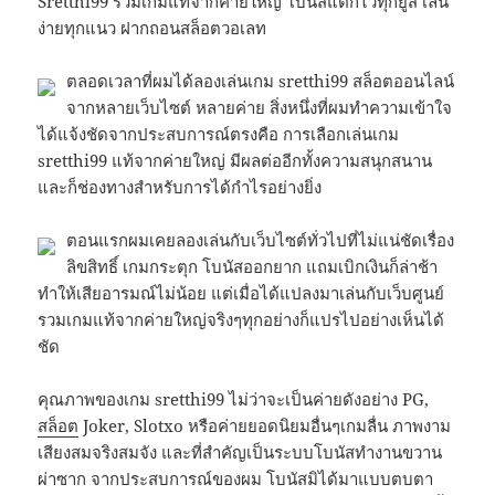
Sretthi99 รวมเกมแท้จากค่ายใหญ่ โบนัสแตกไวทุกยูส เล่น
ง่ายทุกแนว ฝากถอนสล็อตวอเลท
ตลอดเวลาที่ผมได้ลองเล่นเกม sretthi99 สล็อตออนไลน์
จากหลายเว็บไซต์ หลายค่าย สิ่งหนึ่งที่ผมทำความเข้าใจ
ได้แจ้งชัดจากประสบการณ์ตรงคือ การเลือกเล่นเกม
sretthi99 แท้จากค่ายใหญ่ มีผลต่ออีกทั้งความสนุกสนาน
และก็ช่องทางสำหรับการได้กำไรอย่างยิ่ง
ตอนแรกผมเคยลองเล่นกับเว็บไซต์ทั่วไปที่ไม่แน่ชัดเรื่อง
ลิขสิทธิ์ เกมกระตุก โบนัสออกยาก แถมเบิกเงินก็ล่าช้า
ทำให้เสียอารมณ์ไม่น้อย แต่เมื่อได้แปลงมาเล่นกับเว็บศูนย์
รวมเกมแท้จากค่ายใหญ่จริงๆทุกอย่างก็แปรไปอย่างเห็นได้
ชัด
คุณภาพของเกม sretthi99 ไม่ว่าจะเป็นค่ายดังอย่าง PG,
สล็อต
Joker, Slotxo หรือค่ายยอดนิยมอื่นๆเกมลื่น ภาพงาม
เสียงสมจริงสมจัง และที่สำคัญเป็นระบบโบนัสทำงานขวาน
ผ่าซาก จากประสบการณ์ของผม โบนัสมิได้มาแบบตบตา