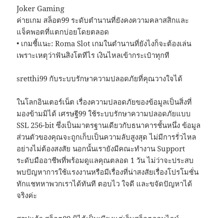
Joker Gaming
ค่ายเกม สล็อต99 ระดับตำนานที่ยังคงความคลาสสิกและ
แจ็คพอตที่แตกบ่อยโดยตลอด
• เกมชี้แนะ: Roma Slot เกมในตำนานที่ยังไงก็จะต้องเล่น
เพราะเหตุว่าฟันสิงโตทีไร เงินไหลเข้ากระเป๋าทุกที
sretthi99 กับระบบรักษาความปลอดภัยที่คุณวางใจได้
ในโลกอินเตอร์เน็ต เรื่องความปลอดภัยของข้อมูลเป็นสิ่งที่
มองข้ามมิได้ เศรษฐี99 ใช้ระบบรักษาความปลอดภัยแบบ
SSL 256-bit ซึ่งเป็นมาตรฐานเดียวกับธนาคารชั้นหนึ่ง ข้อมูล
ส่วนตัวของคุณจะถูกเก็บเป็นความลับสูงสุด ไม่มีการรั่วไหล
อย่างไม่ต้องสงสัย นอกนั้นเรายังมีคณะทำงาน Support
ระดับมืออาชีพที่พร้อมดูแลคุณตลอด 1 วัน ไม่ว่าจะประสบ
พบปัญหาการใช้แรงงานหรือมีเรื่องที่น่าสงสัยเรื่องโปรโมชั่น
ทักแชทหาพวกเราได้ทันที ตอบไว ใจดี และขจัดปัญหาได้
จริงค่ะ