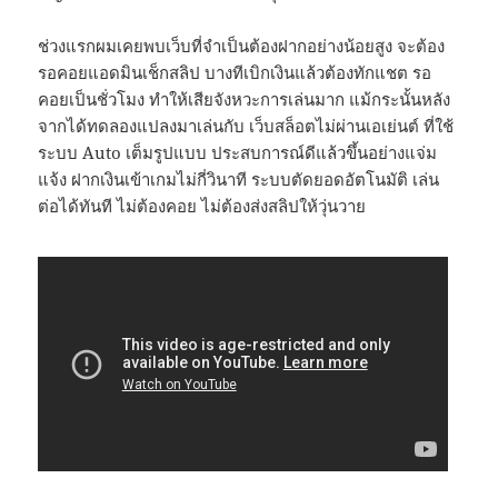
ช่วงแรกผมเคยพบเว็บที่จำเป็นต้องฝากอย่างน้อยสูง จะต้อง
รอคอยแอดมินเช็กสลิป บางทีเบิกเงินแล้วต้องทักแชต รอ
คอยเป็นชั่วโมง ทำให้เสียจังหวะการเล่นมาก แม้กระนั้นหลัง
จากได้ทดลองแปลงมาเล่นกับ เว็บสล็อตไม่ผ่านเอเย่นต์ ที่ใช้
ระบบ Auto เต็มรูปแบบ ประสบการณ์ดีแล้วขึ้นอย่างแจ่ม
แจ้ง ฝากเงินเข้าเกมไม่กี่วินาที ระบบตัดยอดอัตโนมัติ เล่น
ต่อได้ทันที ไม่ต้องคอย ไม่ต้องส่งสลิปให้วุ่นวาย