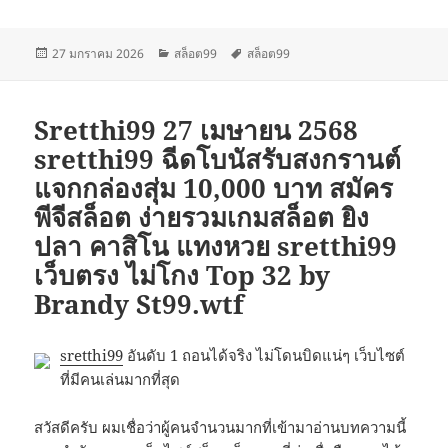
เขียน
หมวด
ป้าย
27 มกราคม 2026
สล็อต99
สล็อต99
เมื่อ
หมู่
กำกับ
Sretthi99 27 เมษายน 2568
sretthi99 ฉีดโบนัสรับสงกรานต์
แจกกล่องสุ่ม 10,000 บาท สมัคร
พีจีสล็อต ง่ายรวมเกมสล็อต ยิง
ปลา คาสิโน แทงหวย sretthi99
เว็บตรง ไม่โกง Top 32 by
Brandy St99.wtf
sretthi99
อันดับ 1 ถอนได้จริง ไม่โดนบิดแน่ๆ เว็บไซต์
ที่มีคนเล่นมากที่สุด
สวัสดีครับ ผมเชื่อว่าผู้คนจำนวนมากที่เข้ามาอ่านบทความนี้