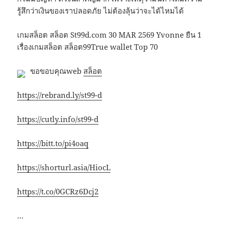
รู้สึกว่าเงินของเราปลอดภัย ไม่ต้องลุ้นว่าจะได้ไหมได้
เกมสล็อต สล็อต St99d.com 30 MAR 2569 Yvonne ยืน 1
เรื่องเกมสล็อต สล็อต99True wallet Top 70
ขอขอบคุณweb
สล็อต
https://rebrand.ly/st99-d
https://cutly.info/st99-d
https://bitt.to/pi4oaq
https://shorturl.asia/HiocL
https://t.co/0GCRz6Dcj2
…