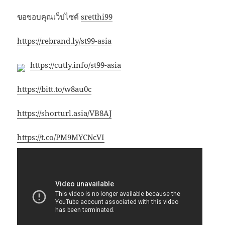
ขอขอบคุณเว็ปไซต์
sretthi99
https://rebrand.ly/st99-asia
https://cutly.info/st99-asia
https://bitt.to/w8au0c
https://shorturl.asia/VB8AJ
https://t.co/PM9MYCNcVI