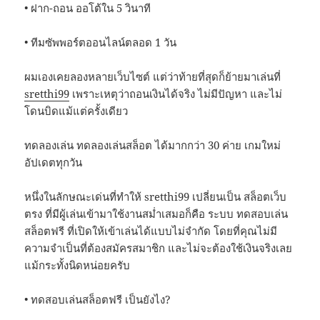
• ฝาก-ถอน ออโต้ใน 5 วินาที
• ทีมซัพพอร์ตออนไลน์ตลอด 1 วัน
ผมเองเคยลองหลายเว็บไซต์ แต่ว่าท้ายที่สุดก็ย้ายมาเล่นที่
sretthi99
เพราะเหตุว่าถอนเงินได้จริง ไม่มีปัญหา และไม่
โดนบิดแม้แต่ครั้งเดียว
ทดลองเล่น ทดลองเล่นสล็อต ได้มากกว่า 30 ค่าย เกมใหม่
อัปเดตทุกวัน
หนึ่งในลักษณะเด่นที่ทำให้ sretthi99 เปลี่ยนเป็น สล็อตเว็บ
ตรง ที่มีผู้เล่นเข้ามาใช้งานสม่ำเสมอก็คือ ระบบ ทดสอบเล่น
สล็อตฟรี ที่เปิดให้เข้าเล่นได้แบบไม่จำกัด โดยที่คุณไม่มี
ความจำเป็นที่ต้องสมัครสมาชิก และไม่จะต้องใช้เงินจริงเลย
แม้กระทั้งนิดหน่อยครับ
• ทดสอบเล่นสล็อตฟรี เป็นยังไง?