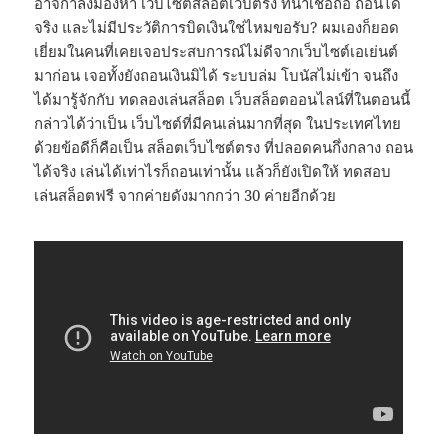
อาจกำลังมองหา เว็บไซต์สล็อตเว็บตรง ที่น่าเชื่อถือ ถอนได้
จริง และไม่มีประวัติการบิดเงินใช่ไหมขอรับ? ผมเองก็ยอด
เยี่ยมในคนที่เคยเจอประสบการณ์ไม่ดีจากเว็บไซต์เอเย่นต์
มาก่อน เจอทั้งยังถอนเงินมิได้ ระบบล่ม โบนัสไม่เข้า จนถึง
ได้มารู้จักกับ ทดลองเล่นสล็อต เว็บสล็อตออนไลน์ที่ในตอนนี้
กล่าวได้ว่าเป็น เว็บไซต์ที่มีคนเล่นมากที่สุด ในประเทศไทย
ด้วยข้อดีก็คือเป็น สล็อตเว็บไซต์ตรง ที่ปลอดคนกึ่งกลาง ถอน
ได้จริง เล่นได้เท่าไรก็ถอนเท่านั้น แล้วก็ยังเปิดให้ ทดสอบ
เล่นสล็อตฟรี จากค่ายดังมากกว่า 30 ค่ายอีกด้วย