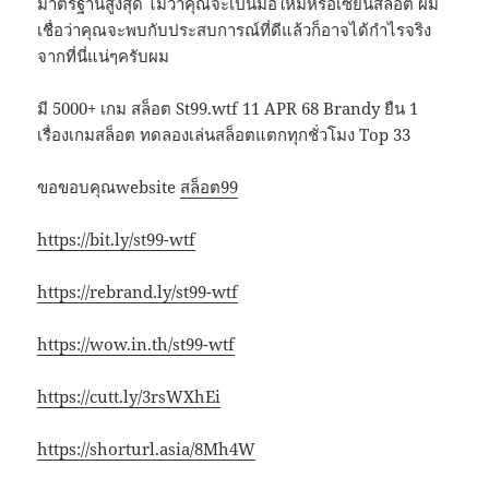
มาตรฐานสูงสุด ไม่ว่าคุณจะเป็นมือใหม่หรือเซียนสล็อต ผม
เชื่อว่าคุณจะพบกับประสบการณ์ที่ดีแล้วก็อาจได้กำไรจริง
จากที่นี่แน่ๆครับผม
มี 5000+ เกม สล็อต St99.wtf 11 APR 68 Brandy ยืน 1
เรื่องเกมสล็อต ทดลองเล่นสล็อตแตกทุกชั่วโมง Top 33
ขอขอบคุณwebsite
สล็อต99
https://bit.ly/st99-wtf
https://rebrand.ly/st99-wtf
https://wow.in.th/st99-wtf
https://cutt.ly/3rsWXhEi
https://shorturl.asia/8Mh4W