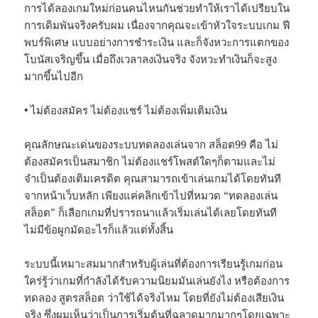
การได้ลองเกมใหม่ก่อนคนไหนกันช่วยทำให้เราได้เปรียบใน
การเดิมพันจริงครับผม เนื่องจากคุณจะเข้าหัวใจระบบเกม ฟี
พบร์พิเศษ แบบอย่างการชำระเงิน และก็จังหวะการแตกของ
โบนัสเจริญขึ้น เมื่อถึงเวลาลงเงินจริง จังหวะทำเงินก็จะสูง
มากขึ้นไปอีก
• ไม่ต้องสมัคร ไม่ต้องแชร์ ไม่ต้องเพิ่มเติมเงิน
คุณลักษณะเด่นของระบบทดลองเล่นจาก สล็อต99 คือ ไม่
ต้องสมัครเป็นสมาชิก ไม่ต้องแชร์โพสต์ใดๆก็ตามและไม่
จำเป็นต้องเติมเครดิต คุณสามารถเข้าเล่นเกมได้โดยทันที
จากหน้าเว็บหลัก เพียงแค่คลิกเข้าไปที่หมวด “ทดลองเล่น
สล็อต” ก็เลือกเกมที่ปรารถนาแล้วเริ่มเล่นได้เลยโดยทันที
ไม่มีข้อผูกมัดอะไรก็แล้วแต่ทั้งสิ้น
ระบบนี้เหมาะสมมากสำหรับผู้เล่นที่ต้องการเรียนรู้เกมก่อน
ใคร่รู้ว่าเกมที่กำลังได้รับความนิยมมันเล่นยังไง หรือต้องการ
ทดลอง สูตรสล็อต ว่าใช้ได้จริงไหม โดยที่ยังไม่ต้องเสียเงิน
จริง ซึ่งผมเห็นว่าเป็นการเริ่มต้นที่ฉลาดมากมากๆโดยเฉพาะ