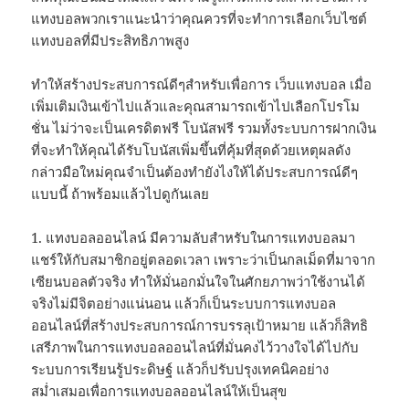
แทงบอลพวกเราแนะนำว่าคุณควรที่จะทำการเลือกเว็บไซต์
แทงบอลที่มีประสิทธิภาพสูง
ทำให้สร้างประสบการณ์ดีๆสำหรับเพื่อการ เว็บแทงบอล เมื่อ
เพิ่มเติมเงินเข้าไปแล้วและคุณสามารถเข้าไปเลือกโปรโม
ชั่น ไม่ว่าจะเป็นเครดิตฟรี โบนัสฟรี รวมทั้งระบบการฝากเงิน
ที่จะทำให้คุณได้รับโบนัสเพิ่มขึ้นที่คุ้มที่สุดด้วยเหตุผลดัง
กล่าวมือใหม่คุณจำเป็นต้องทำยังไงให้ได้ประสบการณ์ดีๆ
แบบนี้ ถ้าพร้อมแล้วไปดูกันเลย
1. แทงบอลออนไลน์ มีความลับสำหรับในการแทงบอลมา
แชร์ให้กับสมาชิกอยู่ตลอดเวลา เพราะว่าเป็นกลเม็ดที่มาจาก
เซียนบอลตัวจริง ทำให้มั่นอกมั่นใจในศักยภาพว่าใช้งานได้
จริงไม่มีจิตอย่างแน่นอน แล้วก็เป็นระบบการแทงบอล
ออนไลน์ที่สร้างประสบการณ์การบรรลุเป้าหมาย แล้วก็สิทธิ
เสรีภาพในการแทงบอลออนไลน์ที่มั่นคงไว้วางใจได้ไปกับ
ระบบการเรียนรู้ประดิษฐ์ แล้วก็ปรับปรุงเทคนิคอย่าง
สม่ำเสมอเพื่อการแทงบอลออนไลน์ให้เป็นสุข