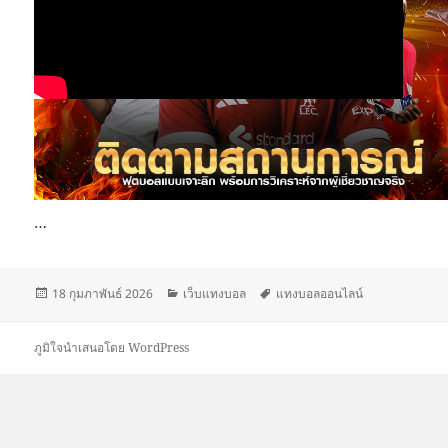
…
เขียน
หมวด
ป้าย
18 กุมภาพันธ์ 2026
เว็บแทงบอล
แทงบอลออนไลน์
เมื่อ
หมู่
กำกับ
ภูมิใจนำเสนอโดย WordPress