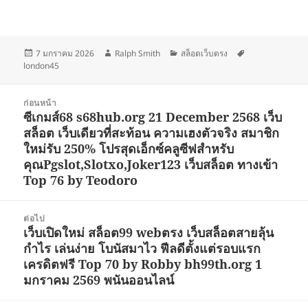
เขียน
ผู้
หมวด
ป้าย
7 มกราคม 2026
Ralph Smith
สล็อตเว็บตรง
เมื่อ
เขียน
หมู่
กำกับ
london45
แนะแนว
ก่อนหน้า
เรื่อง
ซีเกมส์68 s68hub.org 21 December 2568 เว็บ
เรื่อง
สล็อต เว็บเดียวที่สะท้อน ความเฮงตัวจริง สมาชิก
ก่อน
ใหม่รับ 250% โปรสุดเอ็กซ์คลูซีฟสำหรับ
หน้า:
คุณPgslot,Slotxo,Joker123 เว็บสล็อต ทางเข้า
Top 76 by Teodoro
ต่อไป
เว็บเปิดใหม่ สล็อต99 webตรง เว็บสล็อตสายลุ้น
เรื่อง
กำไร เล่นง่าย โบนัสมาไว ฟีลดีตั้งแต่รอบแรก
ต่อ
เครดิตฟรี Top 70 by Robby bh99th.org 1
ไป:
มกราคม 2569 พนันออนไลน์