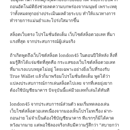
ถอนอัตโนมัติยังช่วยลดความบกพร่องจากมนุษย์ เพราะเหตุ
ว่าทั้งหมดทุกอย่างประเมินผลด้วยระบบ ทำให้แนวทางการ
ทำรายการแม่นยำและโปร่งใสมากขึ้น
สล็อตเว็บตรง โปรโมชั่นจัดเต็ม เว็บไซต์สล็อตวอเลท ที่มา
แรงที่สุด จากประสบการณ์ผู้เล่นจริง
ถ้าเกิดพูดถึงเว็บไซต์สล็อต london45 ในตอนปีให้หลัง สิ่งที่
ผมรู้สึกได้แจ่มชัดที่สุดคือ กระแสของเว็บไซต์สล็อตวอเลท
ที่มาแรงแบบหยุดไม่อยู่ โดยเฉพาะอย่างยิ่งเว็บที่รองรับ
True Wallet แล้วก็มาพร้อมโปรโมชั่นจัดเต็ม พูดได้ว่า
แปลงประสบการณ์การเล่นสล็อตไปเลย จากที่เคยยุ่งยาก
ต้องใช้บัญชีธนาคาร ปัจจุบันนี้แค่มีวอเลทก็เล่นได้ทันที
london45 จากประสบการณ์ส่วนตัว ผมเริ่มทดลองเล่น
เว็บไซต์สล็อตวอเลทเนื่องจากมองเห็นโปรโมทเรื่อง ฝาก-
ถอนง่าย ไม่จำเป็นต้องใช้บัญชีธนาคาร ทีแรกๆก็มิได้คาด
หวังมากมาย แต่พอใช้ลองจริงกลับมีความรู้สึกว่า “สบายกว่า