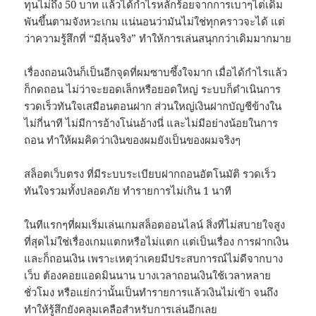
ทุนไม่ถึง 50 บาท แล้วได้กำไรหลักร้อยจากการเบาๆไต่เดิม
พันขึ้นตามจังหวะเกม แน่นอนว่ามันไม่ใช่ทุกคราวจะได้ แต่
ว่าความรู้สึกที่ “มีลุ้นจริง” ทำให้การเล่นสนุกกว่าเดิมมากมาย
เรื่องถอนเงินก็เป็นอีกจุดที่ผมซาบซึ้งใจมาก เมื่อได้กำไรแล้ว
ก็กดถอน ไม่ว่าจะยอดเล็กหรือยอดใหญ่ ระบบก็ดำเนินการ
รวดเร็วทันใจเสมือนตอนฝาก ส่วนใหญ่เงินฝากบัญชีข้างใน
ไม่กี่นาที ไม่มีการอ้างโน่นอ้างนี่ และไม่มีอย่างน้อยในการ
ถอน ทำให้ผมคิดว่าเงินของผมยังเป็นของผมจริงๆ
สล็อตเว็บตรง ที่มีระบบระเบียบฝากถอนอัตโนมัติ รวดเร็ว
ทันใจรวมทั้งปลอดภัย ทำรายการไม่เกิน 1 นาที
ในทีแรกๆที่ผมเริ่มเล่นเกมสล็อตออนไลน์ สิ่งที่ไม่สบายใจสูง
ที่สุดไม่ใช่เรื่องเกมแตกหรือไม่แตก แต่เป็นเรื่อง การฝากเงิน
และก็ถอนเงิน เพราะเหตุว่าเคยมีประสบการณ์ไม่ดีจากบาง
เว็บ ต้องคอยแอดมินนาน บางเวลาถอนเงินใช้เวลาหลาย
ชั่วโมง หรือแย่กว่านั้นเป็นทำรายการแล้วเงินไม่เข้า จนถึง
ทำให้รู้สึกยังคลุมเคลือสำหรับการเล่นอีกเลย