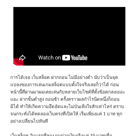
การได้เจอ เว็บสล็อต ฝากถอน ไม่มีอย่างต่ำ นับว่าเป็นจุด
แปลงของการเล่นเกมสล็อตแบบตั้งใจจริงเลยก็ว่าได้ ก่อน
หน้านี้ที่ผ่านมาผมเคยเล่นกับหลายเว็บไซต์ที่ตั้งข้อตกลงเยอะ
แยะ ฝากขั้นต่ำสูง ถอนช้า ครั้งคราวผลกำไรนิดหนึ่งก็ถอน
มิได้ ทำให้เกิดความอึดอัดและไม่บันเทิงใจสักเท่าไหร่ ตราบ
จนกระทั่งได้ทดลองเว็บตรงที่เปิดให้ เริ่มเพียงแค่ 1 บาท ทุก
อย่างเปลี่ยนไปทันที
เว็บสล็อต วันแรกที่ลอง ผมฝากเงินจริงแค่ 10 บาทเพื่อ