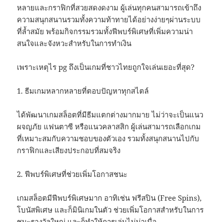
หลายและกราฟิกที่สวยสดงดงาม ผู้เล่นทุกคนสามารถเข้าถึง
ความสนุกสนานรวมทั้งความท้าทายได้อย่างง่ายๆผ่านระบบ
ที่ล้ำสมัย พร้อมกิจกรรมรวมทั้งฟีพบร์พิเศษที่เพิ่มความน่า
สนใจและจังหวะสำหรับในการทำเงิน
เพราะเหตุไร pg ถึงเป็นเกมที่ชาวไทยถูกใจเล่นเยอะที่สุด?
1. ธีมเกมหลากหลายที่ตอบปัญหาทุกสไตล์
ได้พัฒนาเกมสล็อตที่มีธีมแตกต่างมากมาย ไม่ว่าจะเป็นแนว
ผจญภัย แฟนตาซี หรือแนวคลาสสิก ผู้เล่นสามารถเลือกเกม
ที่เหมาะสมกับความชอบของตัวเอง รวมทั้งสนุกสนานไปกับ
กราฟิกและเสียงประกอบที่สมจริง
2. ฟีพบร์พิเศษที่ช่วยเพิ่มโอกาสชนะ
เกมสล็อตมีฟีพบร์พิเศษมาก อาทิเช่น ฟรีสปิน (Free Spins),
โบนัสพิเศษ และก็มินิเกมในตัว ช่วยเพิ่มโอกาสสำหรับในการ
ชนะรางวัลใหญ่ และก็ทำให้การเล่นไม่น่าเบื่อ