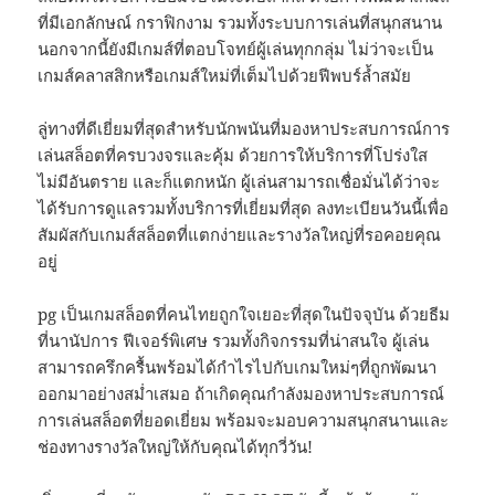
ที่มีเอกลักษณ์ กราฟิกงาม รวมทั้งระบบการเล่นที่สนุกสนาน
นอกจากนี้ยังมีเกมส์ที่ตอบโจทย์ผู้เล่นทุกกลุ่ม ไม่ว่าจะเป็น
เกมส์คลาสสิกหรือเกมส์ใหม่ที่เต็มไปด้วยฟีพบร์ล้ำสมัย
ลู่ทางที่ดีเยี่ยมที่สุดสำหรับนักพนันที่มองหาประสบการณ์การ
เล่นสล็อตที่ครบวงจรและคุ้ม ด้วยการให้บริการที่โปร่งใส
ไม่มีอันตราย และก็แตกหนัก ผู้เล่นสามารถเชื่อมั่นได้ว่าจะ
ได้รับการดูแลรวมทั้งบริการที่เยี่ยมที่สุด ลงทะเบียนวันนี้เพื่อ
สัมผัสกับเกมส์สล็อตที่แตกง่ายและรางวัลใหญ่ที่รอคอยคุณ
อยู่
pg เป็นเกมสล็อตที่คนไทยถูกใจเยอะที่สุดในปัจจุบัน ด้วยธีม
ที่นานัปการ ฟีเจอร์พิเศษ รวมทั้งกิจกรรมที่น่าสนใจ ผู้เล่น
สามารถครึกครื้นพร้อมได้กำไรไปกับเกมใหม่ๆที่ถูกพัฒนา
ออกมาอย่างสม่ำเสมอ ถ้าเกิดคุณกำลังมองหาประสบการณ์
การเล่นสล็อตที่ยอดเยี่ยม พร้อมจะมอบความสนุกสนานและ
ช่องทางรางวัลใหญ่ให้กับคุณได้ทุกวี่วัน!