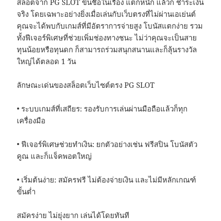
สล็อตจาก PG SLOT ขึ้นชื่อในเรื่อง แตกหนัก แล้วก็ ชำระเงิน
จริง โดยเฉพาะอย่างยิ่งเมื่อเล่นกับเว็บตรงที่ไม่ผ่านเอเย่นต์
คุณจะได้พบกับเกมส์ที่มีอัตราการจ่ายสูง โบนัสแตกง่าย รวม
ทั้งฟีเจอร์พิเศษที่ช่วยเพิ่มช่องทางชนะ ไม่ว่าคุณจะเป็นสาย
ทุนน้อยหรือทุนดก ก็สามารถร่วมสนุกสนานและก็ลุ้นรางวัล
ใหญ่ได้ตลอด 1 วัน
ลักษณะเด่นของสล็อตเว็บไซต์ตรง PG SLOT
• ระบบเกมส์ที่เสถียร: รองรับการเล่นผ่านมือถือแล้วก็ทุก
เครื่องมือ
• ฟีเจอร์พิเศษช่วยทำเงิน: ยกตัวอย่างเช่น ฟรีสปิน โบนัสตัว
คูณ และก็แจ็คพอตใหญ่
• เริ่มต้นง่าย: สมัครฟรี ไม่ต้องจ่ายเงิน และไม่มีหลักเกณฑ์
ขั้นต่ำ
สมัครง่าย ไม่ยุ่งยาก เล่นได้โดยทันที