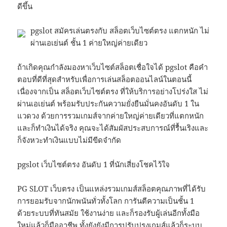
ดีขึ้น
pgslot สมัครเล่นตรงกับ สล็อตเว็บไซต์ตรง แตกหนัก ไม่
ผ่านเอเย่นต์ ชั้น 1 ค่ายใหญ่ค่ายเดียว
ถ้าเกิดคุณกำลังมองหาเว็บไซต์สล็อตเชื่อใจได้ pgslot คือคำ
ตอบที่ดีที่สุดสำหรับเพื่อการเล่นสล็อตออนไลน์ในตอนนี้
เนื่องจากเป็น สล็อตเว็บไซต์ตรง ที่ให้บริการอย่างโปร่งใส ไม่
ผ่านเอเย่นต์ พร้อมรับประกันความยั่งยืนมั่นคงอันดับ 1 ใน
แวดวง ด้วยการรวมเกมส์จากค่ายใหญ่ค่ายเดียวที่แตกหนัก
และก็ทำเงินได้จริง คุณจะได้สัมผัสประสบการณ์ที่รื้นเริงและ
ก็จังหวะทำเงินแบบไม่มีขีดจำกัด
pgslot เว็บไซต์ตรง อันดับ 1 ที่นักเสี่ยงโชคไว้ใจ
PG SLOT เว็บตรง เป็นแหล่งรวมเกมส์สล็อตคุณภาพที่ได้รับ
การยอมรับจากนักพนันทั่วทั้งโลก การันตีความเป็นชั้น 1
ด้วยระบบที่ทันสมัย ใช้งานง่าย และก็รองรับผู้เล่นอีกทั้งมือ
ใหม่แล้วก็มืออาชีพ ทั้งยังยังมีการปรับปรุงเกมส์แล้วก็ระบบ