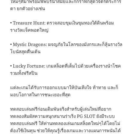
ใหม่ๆที่มาพร้อมฟีพบร์นำสมัยและก็กราฟิกสุดวิจิตรตระการ
ตา ยกตัวอย่างเช่น
• Treasure Hunt: ตรวจสอบขุมเงินขุมทองใต้ดินพร้อม
รางวัลแจ็คพอตใหญ่
• Mystic Dragons: ผจญภัยในโลกของมังกรและก็ลุ้นรางวัล
โบนัสสุดตื่นเต้น
• Lucky Fortune: เกมสล็อตที่เต็มไปด้วยเครื่องรางนำโชค
รวมทั้งฟรีสปิน
แต่ละเกมได้รับการออกแบบมาให้บันเทิงใจ ท้าทาย และก็
มอบโอกาสในการชนะเยอะที่สุด
ทดสอบเล่นฟรีก่อนเดิมพันจริงสำหรับผู้เล่นใหม่ที่อยาก
ทดลองสัมผัสความสนุกสนานร่าเริง PG SLOT ยังมีระบบ
ทดสอบเล่นฟรี ให้ท่านทดลองเล่นเกมสล็อตใหม่ๆได้โดยไม่
ต้องใช้เงินทุน ช่วยให้คุณรู้เรื่องเกมและวางแผนการพนันได้