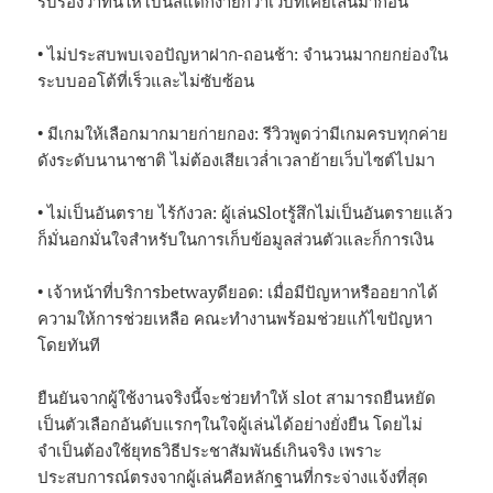
รับรองว่าที่นี่ให้โบนัสแตกง่ายกว่าเว็บที่เคยเล่นมาก่อน
• ไม่ประสบพบเจอปัญหาฝาก-ถอนช้า: จำนวนมากยกย่องใน
ระบบออโต้ที่เร็วและไม่ซับซ้อน
• มีเกมให้เลือกมากมายก่ายกอง: รีวิวพูดว่ามีเกมครบทุกค่าย
ดังระดับนานาชาติ ไม่ต้องเสียเวล่ำเวลาย้ายเว็บไซต์ไปมา
• ไม่เป็นอันตราย ไร้กังวล: ผู้เล่นSlotรู้สึกไม่เป็นอันตรายแล้ว
ก็มั่นอกมั่นใจสำหรับในการเก็บข้อมูลส่วนตัวและก็การเงิน
• เจ้าหน้าที่บริการbetwayดียอด: เมื่อมีปัญหาหรืออยากได้
ความให้การช่วยเหลือ คณะทำงานพร้อมช่วยแก้ไขปัญหา
โดยทันที
ยืนยันจากผู้ใช้งานจริงนี้จะช่วยทำให้ slot สามารถยืนหยัด
เป็นตัวเลือกอันดับแรกๆในใจผู้เล่นได้อย่างยั่งยืน โดยไม่
จำเป็นต้องใช้ยุทธวิธีประชาสัมพันธ์เกินจริง เพราะ
ประสบการณ์ตรงจากผู้เล่นคือหลักฐานที่กระจ่างแจ้งที่สุด