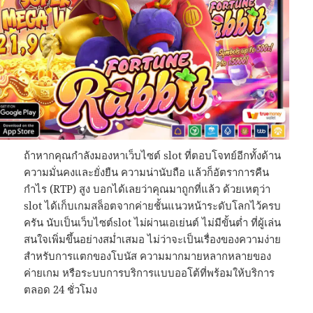
ถ้าหากคุณกำลังมองหาเว็บไซต์ slot ที่ตอบโจทย์อีกทั้งด้าน
ความมั่นคงและยั่งยืน ความน่านับถือ แล้วก็อัตราการคืน
กำไร (RTP) สูง บอกได้เลยว่าคุณมาถูกที่แล้ว ด้วยเหตุว่า
slot ได้เก็บเกมสล็อตจากค่ายชั้นแนวหน้าระดับโลกไว้ครบ
ครัน นับเป็นเว็บไซต์slot ไม่ผ่านเอเย่นต์ ไม่มีขั้นต่ำ ที่ผู้เล่น
สนใจเพิ่มขึ้นอย่างสม่ำเสมอ ไม่ว่าจะเป็นเรื่องของความง่าย
สำหรับการแตกของโบนัส ความมากมายหลากหลายของ
ค่ายเกม หรือระบบการบริการแบบออโต้ที่พร้อมให้บริการ
ตลอด 24 ชั่วโมง