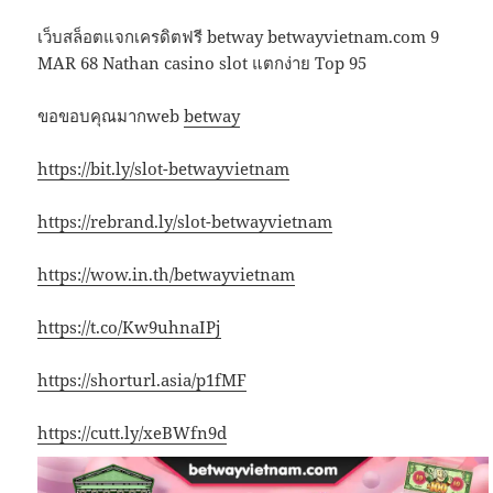
เว็บสล็อตแจกเครดิตฟรี betway betwayvietnam.com 9
MAR 68 Nathan casino slot แตกง่าย Top 95
ขอขอบคุณมากweb
betway
https://bit.ly/slot-betwayvietnam
https://rebrand.ly/slot-betwayvietnam
https://wow.in.th/betwayvietnam
https://t.co/Kw9uhnaIPj
https://shorturl.asia/p1fMF
https://cutt.ly/xeBWfn9d