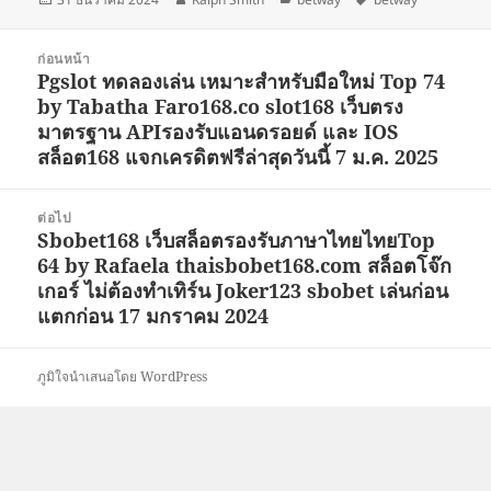
เมื่อ
เขียน
หมู่
กำกับ
แนะแนว
ก่อนหน้า
เรื่อง
Pgslot ทดลองเล่น เหมาะสำหรับมือใหม่ Top 74
เรื่อง
by Tabatha Faro168.co slot168 เว็บตรง
ก่อน
มาตรฐาน APIรองรับแอนดรอยด์ และ IOS
หน้า:
สล็อต168 แจกเครดิตฟรีล่าสุดวันนี้ 7 ม.ค. 2025
ต่อไป
Sbobet168 เว็บสล็อตรองรับภาษาไทยไทยTop
เรื่อง
64 by Rafaela thaisbobet168.com สล็อตโจ๊ก
ต่อ
เกอร์ ไม่ต้องทำเทิร์น Joker123 sbobet เล่นก่อน
ไป:
แตกก่อน 17 มกราคม 2024
ภูมิใจนำเสนอโดย WordPress