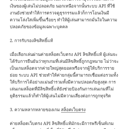
เงินของผู้เล่นไม่ปลอดภัย นอกเหนือจากนั้นระบบ API ที่ใช้
งานยังช่วยทำให้การตรวจดูธุรกรรมแล้วก็การโอนเงินมี
ความโล่งใสเพิ่มขึ้นเรื่อยๆ ทำให้ผู้เล่นสามารถมั่นใจในความ
ปลอดภัยของข้อมูลเฉพาะบุคคล
2. การรับรองลิขสิทธิ์แท้
เมื่อเลือกเล่นผ่านค่ายสล็อตเว็บตรง API ลิขสิทธิ์แท้ ผู้เล่นจะ
ได้รับการยืนยันว่าทุกเกมที่เล่นมีลิขสิทธิ์ถูกกฎหมาย ไม่ว่าจะ
เป็นเกมสล็อตจากค่ายใหญ่สุดยอดหรือจากผู้ให้บริการราย
ย่อย ระบบ API ช่วยทำให้ค่ายกลุ่มนี้สามารถเชื่อมต่อรวมทั้ง
ให้บริการได้อย่างแม่นยำรวมทั้งมีความปลอดภัยสูงสุด การ
เล่นเกมสล็อตที่มีลิขสิทธิ์แท้ยังช่วยป้องกันการเล่นเกมที่ไม่
ยุติธรรมแล้วก็ทำให้ผู้เล่นไม่มีความเสี่ยงต่อการถูกทุจริต
3. ความหลากหลายของเกม
สล็อตเว็บตรง
ค่ายสล็อตเว็บตรง API ลิขสิทธิ์แท้มักจะมีการพรีเซ็นท์เกม