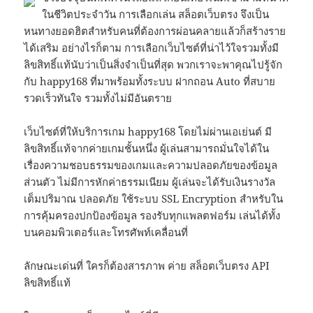
ในชีวิตประจำวัน การเลือกเล่น สล็อตเว็บตรง จึงเป็น
หนทางยอดฮิตสำหรับคนที่ต้องการผ่อนคลายแล้วก็สร้างราย
ได้เสริม อย่างไรก็ตาม การเลือกเว็บไซต์ที่น่าไว้ใจรวมทั้งมี
ลิขสิทธิ์แท้นับว่าเป็นสิ่งจำเป็นที่สุด พวกเราจะพาคุณไปรู้จัก
กับ happy168 ที่มาพร้อมทั้งระบบ ฝากถอน Auto ที่สบาย
รวดเร็วทันใจ รวมทั้งไม่มีอันตราย
เว็บไซต์ที่ให้บริการเกม happy168 โดยไม่ผ่านเอเย่นต์ มี
ลิขสิทธิ์แท้จากค่ายเกมชั้นหนึ่ง ผู้เล่นสามารถมั่นใจได้ใน
เรื่องความชอบธรรมของเกมและความปลอดภัยของข้อมูล
ส่วนตัว ไม่มีการหักค่าธรรมเนียม ผู้เล่นจะได้รับเงินรางวัล
เต็มปริมาณ ปลอดภัย ใช้ระบบ SSL Encryption สำหรับใน
การคุ้มครองปกป้องข้อมูล รองรับทุกแพลตฟอร์ม เล่นได้ทั้ง
บนคอมพิวเตอร์และโทรศัพท์เคลื่อนที่
ลักษณะเด่นที่ ใครก็ต้องสารภาพ ค่าย สล็อตเว็บตรง API
ลิขสิทธิ์แท้