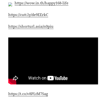
https://wow.in.th/happy168-life
https://cutt.ly/de9EErkC
https://shorturl.asia/n0piu
https://t.co/v8PLtM7Sag