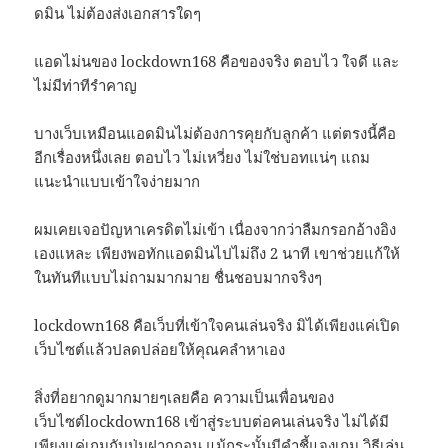
ดมิน ไม่ต้องส่งเอกสารใดๆ
แอดไม่นของ lockdown168 คือของจริง ตอบไว ใจดี และ
ไม่มีท่าทีรำคาญ
บางเว็บเหมือนแอดมินไม่ต้องการคุยกับลูกค้า แต่ตรงนี้คือ
อีกเรื่องหนึ่งเลย ตอบไว ไม่เหวี่ยง ไม่ใช่บอทแน่ๆ แถม
แนะนำแบบเข้าใจง่ายมาก
ผมเคยเจอปัญหาเครดิตไม่เข้า เนื่องจากว่าลืมกรอกอ้างอิง
เองแหละ เพียงพอทักแอดมินไปไม่ถึง 2 นาที เขาช่วยแก้ให้
ในทันทีแบบไม่ถามมากมาย ชื่นชอบมากจริงๆ
lockdown168 คือเว็บที่เข้าใจคนเล่นจริง มิได้เพียงแค่เปิด
เว็บไซต์แล้วปลดปล่อยให้คุณคลำหาเอง
สิ่งที่อยากดูมากมายๆเลยคือ ความเป็นเพื่อนของ
เว็บไซต์lockdown168 เข้าสู่ระบบต่อคนเล่นจริง ไม่ได้มี
เพียงแค่เกมกับปุ่มฝากถอน แม้กระนั้นมีคำชี้แจงเกม วิธีเล่น