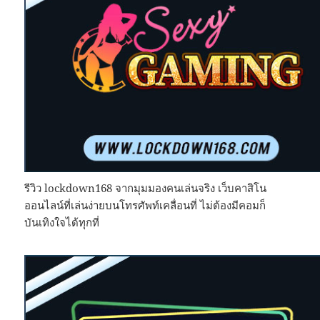
รีวิว lockdown168 จากมุมมองคนเล่นจริง เว็บคาสิโน
ออนไลน์ที่เล่นง่ายบนโทรศัพท์เคลื่อนที่ ไม่ต้องมีคอมก็
บันเทิงใจได้ทุกที่