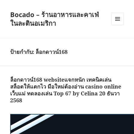
Bocado – ร้านอาหารและคาเฟ่
ในละตินอเมริกา
เมนู
และวิด
เจ็ต
ป้ายกำกับ:
ล็อกดาวน์168
ล็อกดาวน์168 websiteแจกหนัก เทคนิคเล่น
สล็อตให้แตกไว มือใหม่ต้องอ่าน casino online
เว็บแม่ ทดลองเล่น Top 67 by Celina 20 ธันวา
2568