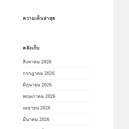
ความเห็นล่าสุด
คลังเก็บ
สิงหาคม 2026
กรกฎาคม 2026
มิถุนายน 2026
พฤษภาคม 2026
เมษายน 2026
มีนาคม 2026