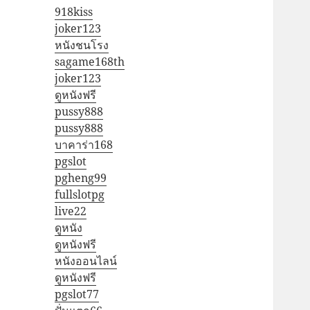
918kiss
joker123
หนังชนโรง
sagame168th
joker123
ดูหนังฟรี
pussy888
pussy888
บาคาร่า168
pgslot
pgheng99
fullslotpg
live22
ดูหนัง
ดูหนังฟรี
หนังออนไลน์
ดูหนังฟรี
pgslot77