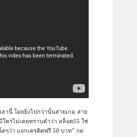
านี้ โดยยิ่งไปกว่านั้นสายเกม สาย
มีใครไม่เคยทราบคำว่า สล็อต55 ใช่
โตๆว่า แจกเครดิตฟรี 50 บาท” กด