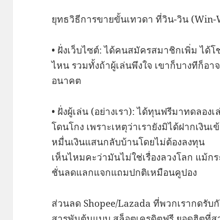
ยุทธวิธีการขายขั้นเทวดา ที่วิน-วิน (Win-
• ฝั่งเว็บไซต์: ได้คนสมัครสมาชิกเพิ่ม ไ
ไหน รวมทั้งถ้าผู้เล่นพึงใจ เขาก็บางทีก็
อนาคต
• ฝั่งผู้เล่น (อย่างเรา): ได้ทุนฟรีมาทดลอ
โดนโกง เพราะเหตุว่าเรายังมิได้ฝากเงินเข
หมื่นเงินแสนกลับบ้านโดยไม่ต้องลงทุน
เห็นไหมคะว่ามันไม่ใช่เรื่องลวงโลก แม้
ชั่นลดแลกแจกแถมปกติเหมือนคูปอง
ส่วนลด Shopee/Lazada ที่พวกเรากดรับกั
สารพันต้นแบบ สล็อตเครดิตฟรี ยอดฮิตที่สา