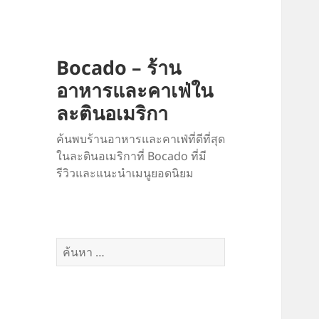
Bocado – ร้าน
อาหารและคาเฟ่ใน
ละตินอเมริกา
ค้นพบร้านอาหารและคาเฟ่ที่ดีที่สุด
ในละตินอเมริกาที่ Bocado ที่มี
รีวิวและแนะนำเมนูยอดนิยม
ค้นหา
สำหรับ: