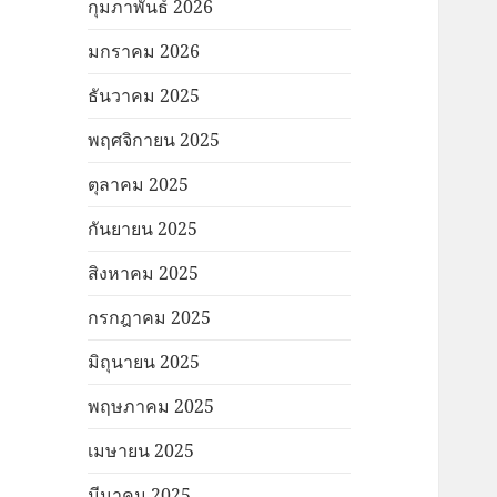
กุมภาพันธ์ 2026
มกราคม 2026
ธันวาคม 2025
พฤศจิกายน 2025
ตุลาคม 2025
กันยายน 2025
สิงหาคม 2025
กรกฎาคม 2025
มิถุนายน 2025
พฤษภาคม 2025
เมษายน 2025
มีนาคม 2025