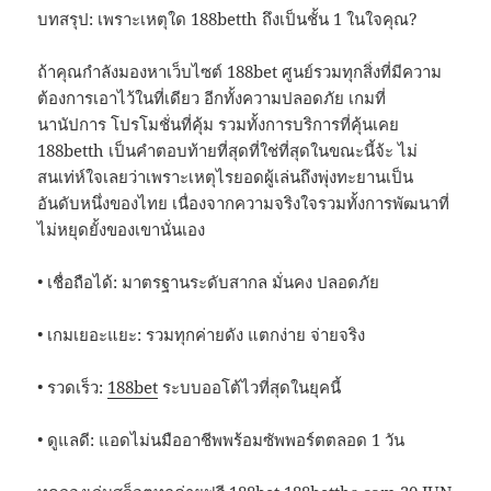
บทสรุป: เพราะเหตุใด 188betth ถึงเป็นชั้น 1 ในใจคุณ?
ถ้าคุณกำลังมองหาเว็บไซต์ 188bet ศูนย์รวมทุกสิ่งที่มีความ
ต้องการเอาไว้ในที่เดียว อีกทั้งความปลอดภัย เกมที่
นานัปการ โปรโมชั่นที่คุ้ม รวมทั้งการบริการที่คุ้นเคย
188betth เป็นคำตอบท้ายที่สุดที่ใช่ที่สุดในขณะนี้จ้ะ ไม่
สนเท่ห์ใจเลยว่าเพราะเหตุไรยอดผู้เล่นถึงพุ่งทะยานเป็น
อันดับหนึ่งของไทย เนื่องจากความจริงใจรวมทั้งการพัฒนาที่
ไม่หยุดยั้งของเขานั่นเอง
• เชื่อถือได้: มาตรฐานระดับสากล มั่นคง ปลอดภัย
• เกมเยอะแยะ: รวมทุกค่ายดัง แตกง่าย จ่ายจริง
• รวดเร็ว:
188bet
ระบบออโต้ไวที่สุดในยุคนี้
• ดูแลดี: แอดไม่นมืออาชีพพร้อมซัพพอร์ตตลอด 1 วัน