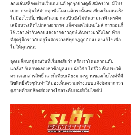
ลองเล่นสล็อตผ่านเว็บเอเย่นต์ ทุกๆอย่างดูดี สมัครง่าย มีโปร
เยอะ กระตุ้นให้ฝากทุกชั่วโมง แม้กระนั้นพอเพียงเริ่มเล่นจริง
ไม่มีอะไรเกี่ยวข้องกันเลย กดสปินยังไม่ทันสามนาที เครดิต
เสมือนระเหิดไปกลางอากาศ แจ็คพอตไม่เคยโผล่ การถอนก็
ใช้เวลาเท่ากันคอยแสงจากดาวฤกษ์เดินทางมาถึงโลก ท้าย
ที่สุดรู้สึกราวกับอยู่ในจักรวาลที่ทุกกฎถูกดัดแปลงแก้ไขเพื่อ
ไม่ให้คุณชนะ
จุดเปลี่ยนอยู่ตรงวันที่เริ่มสงสัยว่า หรือเราโดนควอนตัม
แกล้ง? ก็เลยทดลองหาข้อมูลแบบนักวิจัย ไถรีวิว ค้นประวัติ
ตรวจเอกสารสิทธิ์ และก็เทียบเคียงมาตรฐานของเว็บไซต์ที่มี
ลิขสิทธิ์จริงๆมันทำให้มองเห็นความต่างแบบแจ้งชัดมากกว่า
ดูภาพด้วยกล้องส่องทางไกลระดับเจมส์เว็บไซต์บ์