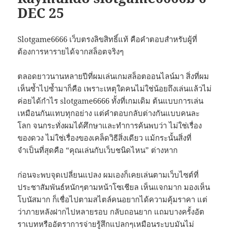
DEC 25
Slotgame6666 เว็บตรงลิขสิทธิ์แท้ คือคำตอบสำหรับผู้ที่
ต้องการหารายได้จากสล็อตจริงๆ
ตลอดยาวนานหลายปีที่ผมเล่นเกมสล็อตออนไลน์มา สิ่งที่ผม
เห็นซ้ำไปซ้ำมาก็คือ เพราะเหตุใดคนไม่ใช่น้อยถึงเล่นแล้วไม่
ค่อยได้กำไร slotgame6666 ทั้งที่เกมเดิม ต้นแบบการเล่น
เหมือนกันแทบทุกอย่าง แต่คำตอบกลับต่างกันแบบคนละ
โลก จนกระทั่งผมได้ศึกษาและทำการค้นพบว่า ไม่ใช่เรื่อง
ของดวง ไม่ใช่เรื่องของเคล็ดวิธีสิ่งเดียว แม้กระนั้นสิ่งที่
จำเป็นที่สุดคือ “คุณเล่นกับเว็บชนิดไหน” ต่างหาก
ก่อนจะพบจุดเปลี่ยนแปลง ผมเองก็เคยเล่นตามเว็บไซต์ที่
ประชาสัมพันธ์หนักๆตามหน้าโซเชียล เห็นแจกมาก มองเห็น
โบนัสมาก ก็เชื่อไปตามสไตล์คนอยากได้ความคุ้มราคา แต่
ว่าภายหลังฝากไปหลายรอบ กลับถอนยาก แถมบางครั้งอัต
ราเบทหรืออัตราการจ่ายรู้สึกแปลกๆเหมือนระบบมันไม่