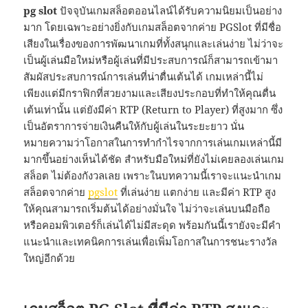
pg slot
ปัจจุบันเกมสล็อตออนไลน์ได้รับความนิยมเป็นอย่าง
มาก โดยเฉพาะอย่างยิ่งกับเกมสล็อตจากค่าย PGSlot ที่มีชื่อ
เสียงในเรื่องของการพัฒนาเกมที่ทั้งสนุกและเล่นง่าย ไม่ว่าจะ
เป็นผู้เล่นมือใหม่หรือผู้เล่นที่มีประสบการณ์ก็สามารถเข้ามา
สัมผัสประสบการณ์การเล่นที่น่าตื่นเต้นได้ เกมเหล่านี้ไม่
เพียงแต่มีกราฟิกที่สวยงามและเสียงประกอบที่ทำให้คุณตื่น
เต้นเท่านั้น แต่ยังมีค่า RTP (Return to Player) ที่สูงมาก ซึ่ง
เป็นอัตราการจ่ายเงินคืนให้กับผู้เล่นในระยะยาว นั่น
หมายความว่าโอกาสในการทำกำไรจากการเล่นเกมเหล่านี้มี
มากขึ้นอย่างเห็นได้ชัด สำหรับมือใหม่ที่ยังไม่เคยลองเล่นเกม
สล็อต ไม่ต้องกังวลเลย เพราะในบทความนี้เราจะแนะนำเกม
สล็อตจากค่าย
pgslot
ที่เล่นง่าย แตกง่าย และมีค่า RTP สูง
ให้คุณสามารถเริ่มต้นได้อย่างมั่นใจ ไม่ว่าจะเล่นบนมือถือ
หรือคอมพิวเตอร์ก็เล่นได้ไม่มีสะดุด พร้อมกันนี้เรายังจะมีคำ
แนะนำและเทคนิคการเล่นเพื่อเพิ่มโอกาสในการชนะรางวัล
ใหญ่อีกด้วย