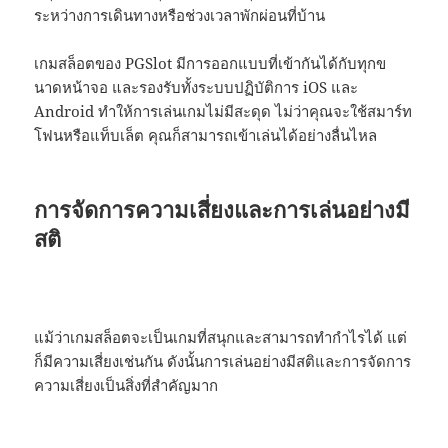
ระหว่างการเดินทางหรือช่วงเวลาพักผ่อนที่บ้าน
เกมสล็อตของ PGSlot มีการออกแบบที่เข้ากันได้กับทุกข
นาดหน้าจอ และรองรับทั้งระบบปฏิบัติการ iOS และ
Android ทำให้การเล่นเกมไม่มีสะดุด ไม่ว่าคุณจะใช้สมาร์ท
โฟนหรือแท็บเล็ต คุณก็สามารถเข้าเล่นได้อย่างลื่นไหล
การจัดการความเสี่ยงและการเล่นอย่างมี
สติ
แม้ว่าเกมสล็อตจะเป็นเกมที่สนุกและสามารถทำกำไรได้ แต่
ก็มีความเสี่ยงเช่นกัน ดังนั้นการเล่นอย่างมีสติและการจัดการ
ความเสี่ยงเป็นสิ่งที่สำคัญมาก