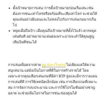
ตั้งเป้าหมายการเล่น: การตั้งเป้าหมายก่อนเริ่มเล่น เช่น
ต้องการชนะเท่าไหร่หรือพร้อมที่จะเสียเท่าไหร่ จะช่วยให้
คุณเล่นอย่างมีแผนและไม่หลงไปกับการเล่นเกมมากเกิน
ไป
หยุดเมื่อถึงเป้า: เมื่อคุณถึงเป้าหมายที่ตั้งไว้แล้ว ควรหยุด
เล่นทันที อย่าพยายามเล่นต่อเพราะอาจจะทำให้คุณสูญ
เสียเงินที่ชนะได้
การเล่นสล็อตจากค่าย
pg slot เว็บตรง
ไม่เพียงแค่ให้ความ
สนุกสนาน แต่ยังเป็นโอกาสที่ดีในการสร้างรายได้ โดย
เฉพาะหากคุณเลือกเล่นเกมที่มีค่า RTP สูงและมีการวางแผน
การเล่นที่ดี การใช้เทคนิคเล็กน้อย เช่น การเลือกเกมที่เหมาะ
สม การจัดการงบประมาณ และการใช้โปรโมชั่นอย่างชาญ
ฉลาด จะช่วยเพิ่มโอกาสในการชนะของคุณได้