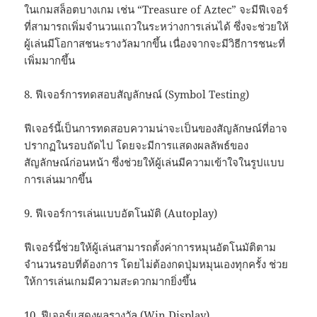
ในเกมสล็อตบางเกม เช่น “Treasure of Aztec” จะมีฟีเจอร์
ที่สามารถเพิ่มจำนวนแถวในระหว่างการเล่นได้ ซึ่งจะช่วยให้
ผู้เล่นมีโอกาสชนะรางวัลมากขึ้น เนื่องจากจะมีวิธีการชนะที่
เพิ่มมากขึ้น
8. ฟีเจอร์การทดสอบสัญลักษณ์ (Symbol Testing)
ฟีเจอร์นี้เป็นการทดสอบความน่าจะเป็นของสัญลักษณ์ที่อาจ
ปรากฏในรอบถัดไป โดยจะมีการแสดงผลลัพธ์ของ
สัญลักษณ์ก่อนหน้า ซึ่งช่วยให้ผู้เล่นมีความเข้าใจในรูปแบบ
การเล่นมากขึ้น
9. ฟีเจอร์การเล่นแบบอัตโนมัติ (Autoplay)
ฟีเจอร์นี้ช่วยให้ผู้เล่นสามารถตั้งค่าการหมุนอัตโนมัติตาม
จำนวนรอบที่ต้องการ โดยไม่ต้องกดปุ่มหมุนเองทุกครั้ง ช่วย
ให้การเล่นเกมมีความสะดวกมากยิ่งขึ้น
10. ฟีเจอร์แสดงผลรางวัล (Win Display)