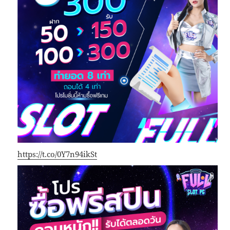
https://t.co/0Y7n94ikSt