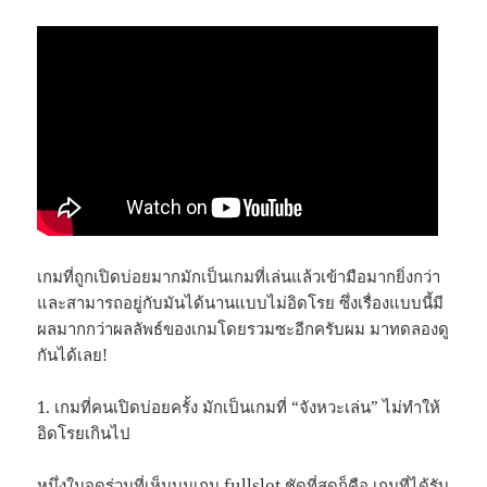
เกมที่ถูกเปิดบ่อยมากมักเป็นเกมที่เล่นแล้วเข้ามือมากยิ่งกว่า
และสามารถอยู่กับมันได้นานแบบไม่อิดโรย ซึ่งเรื่องแบบนี้มี
ผลมากกว่าผลลัพธ์ของเกมโดยรวมซะอีกครับผม มาทดลองดู
กันได้เลย!
1. เกมที่คนเปิดบ่อยครั้ง มักเป็นเกมที่ “จังหวะเล่น” ไม่ทำให้
อิดโรยเกินไป
หนึ่งในจุดร่วมที่เห็นบนเกม fullslot ชัดที่สุดก็คือ เกมที่ได้รับ