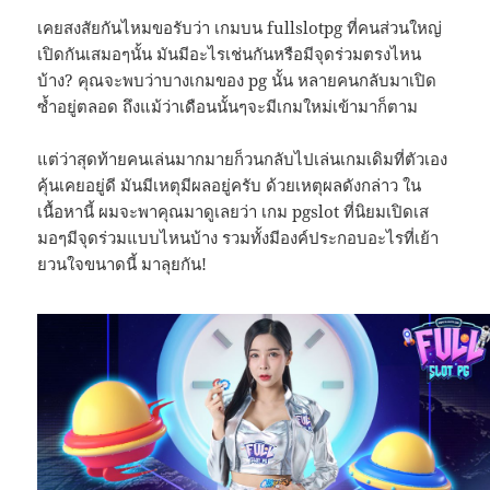
เคยสงสัยกันไหมขอรับว่า เกมบน fullslotpg ที่คนส่วนใหญ่
เปิดกันเสมอๆนั้น มันมีอะไรเช่นกันหรือมีจุดร่วมตรงไหน
บ้าง? คุณจะพบว่าบางเกมของ pg นั้น หลายคนกลับมาเปิด
ซ้ำอยู่ตลอด ถึงแม้ว่าเดือนนั้นๆจะมีเกมใหม่เข้ามาก็ตาม
แต่ว่าสุดท้ายคนเล่นมากมายก็วนกลับไปเล่นเกมเดิมที่ตัวเอง
คุ้นเคยอยู่ดี มันมีเหตุมีผลอยู่ครับ ด้วยเหตุผลดังกล่าว ใน
เนื้อหานี้ ผมจะพาคุณมาดูเลยว่า เกม pgslot ที่นิยมเปิดเส
มอๆมีจุดร่วมแบบไหนบ้าง รวมทั้งมีองค์ประกอบอะไรที่เย้า
ยวนใจขนาดนี้ มาลุยกัน!