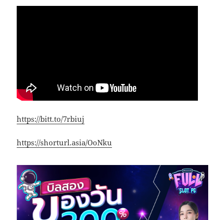
https://bitt.to/7rbiuj
https://shorturl.asia/OoNku