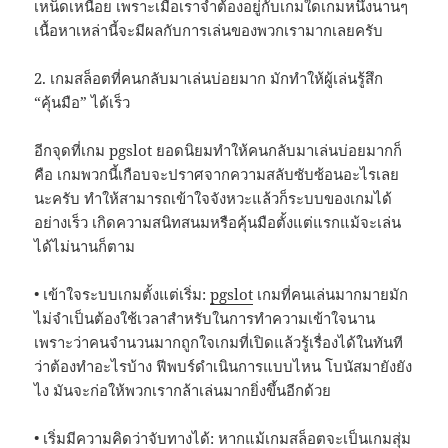
เหน็ดเหนื่อย เพราะเมื่อเราจำต้องอยู่กับเกมใดเกมหนึ่งนานๆ
เนื้อหาเหล่านี้จะมีผลกับการเล่นของพวกเรามากเลยครับ
2. เกมสล็อตที่คนกลับมาเล่นบ่อยมาก มักทำให้ผู้เล่นรู้สึก
“คุ้นมือ” ได้เร็ว
อีกจุดที่เกม pgslot ยอดนิยมทำให้คนกลับมาเล่นบ่อยมากก็
คือ เกมพวกนี้เกือบจะปราศจากความสลับซับซ้อนอะไรเลย
นะครับ ทำให้สามารถเข้าใจจังหวะแล้วก็ระบบของเกมได้
อย่างเร็ว เกิดความสนิทสนมหรือคุ้นมือตั้งแต่แรกแม้จะเล่น
ได้ไม่นานก็ตาม
• เข้าใจระบบเกมตั้งแต่เริ่ม:
pgslot
เกมที่คนเล่นมากมายมัก
ไม่จำเป็นต้องใช้เวลาสำหรับในการทำความเข้าใจนาน
เพราะว่าคนจำนวนมากถูกใจเกมที่เปิดแล้วรู้เรื่องได้ในทันที
ว่าต้องทำอะไรบ้าง ฟีพบร์ดำเนินการแบบไหน โบนัสมายังยัง
ไง มันจะก่อให้พวกเรากล้าเล่นมากยิ่งขึ้นอีกด้วย
• เริ่มมีความคิดว่าจับทางได้: หากแม้เกมสล็อตจะเป็นเกมสุ่ม