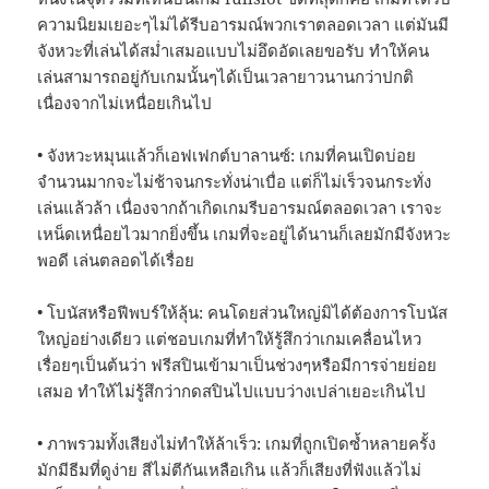
ความนิยมเยอะๆไม่ได้รีบอารมณ์พวกเราตลอดเวลา แต่มันมี
จังหวะที่เล่นได้สม่ำเสมอแบบไม่อึดอัดเลยขอรับ ทำให้คน
เล่นสามารถอยู่กับเกมนั้นๆได้เป็นเวลายาวนานกว่าปกติ
เนื่องจากไม่เหนื่อยเกินไป
• จังหวะหมุนแล้วก็เอฟเฟกต์บาลานซ์: เกมที่คนเปิดบ่อย
จำนวนมากจะไม่ช้าจนกระทั่งน่าเบื่อ แต่ก็ไม่เร็วจนกระทั่ง
เล่นแล้วล้า เนื่องจากถ้าเกิดเกมรีบอารมณ์ตลอดเวลา เราจะ
เหน็ดเหนื่อยไวมากยิ่งขึ้น เกมที่จะอยู่ได้นานก็เลยมักมีจังหวะ
พอดี เล่นตลอดได้เรื่อย
• โบนัสหรือฟีพบร์ให้ลุ้น: คนโดยส่วนใหญ่มิได้ต้องการโบนัส
ใหญ่อย่างเดียว แต่ชอบเกมที่ทำให้รู้สึกว่าเกมเคลื่อนไหว
เรื่อยๆเป็นต้นว่า ฟรีสปินเข้ามาเป็นช่วงๆหรือมีการจ่ายย่อย
เสมอ ทำให้ไม่รู้สึกว่ากดสปินไปแบบว่างเปล่าเยอะเกินไป
• ภาพรวมทั้งเสียงไม่ทำให้ล้าเร็ว: เกมที่ถูกเปิดซ้ำหลายครั้ง
มักมีธีมที่ดูง่าย สีไม่ตีกันเหลือเกิน แล้วก็เสียงที่ฟังแล้วไม่