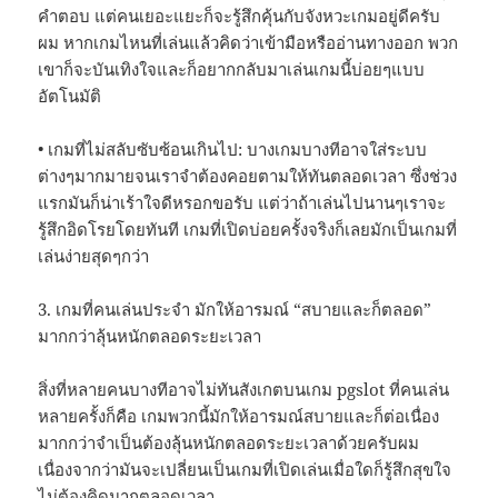
คำตอบ แต่คนเยอะแยะก็จะรู้สึกคุ้นกับจังหวะเกมอยู่ดีครับ
ผม หากเกมไหนที่เล่นแล้วคิดว่าเข้ามือหรืออ่านทางออก พวก
เขาก็จะบันเทิงใจและก็อยากกลับมาเล่นเกมนี้บ่อยๆแบบ
อัตโนมัติ
• เกมที่ไม่สลับซับซ้อนเกินไป: บางเกมบางทีอาจใส่ระบบ
ต่างๆมากมายจนเราจำต้องคอยตามให้ทันตลอดเวลา ซึ่งช่วง
แรกมันก็น่าเร้าใจดีหรอกขอรับ แต่ว่าถ้าเล่นไปนานๆเราจะ
รู้สึกอิดโรยโดยทันที เกมที่เปิดบ่อยครั้งจริงก็เลยมักเป็นเกมที่
เล่นง่ายสุดๆกว่า
3. เกมที่คนเล่นประจำ มักให้อารมณ์ “สบายและก็ตลอด”
มากกว่าลุ้นหนักตลอดระยะเวลา
สิ่งที่หลายคนบางทีอาจไม่ทันสังเกตบนเกม pgslot ที่คนเล่น
หลายครั้งก็คือ เกมพวกนี้มักให้อารมณ์สบายและก็ต่อเนื่อง
มากกว่าจำเป็นต้องลุ้นหนักตลอดระยะเวลาด้วยครับผม
เนื่องจากว่ามันจะเปลี่ยนเป็นเกมที่เปิดเล่นเมื่อใดก็รู้สึกสุขใจ
ไม่ต้องคิดมากตลอดเวลา