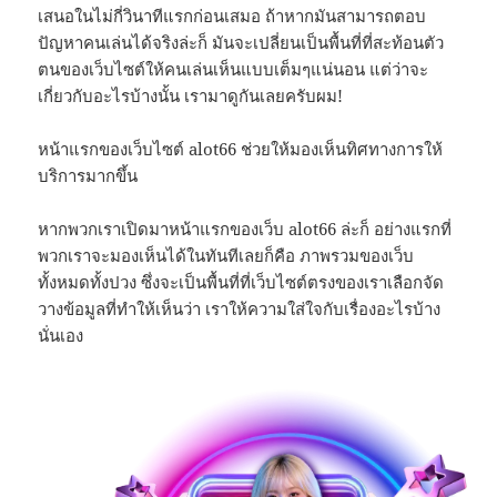
เสนอในไม่กี่วินาทีแรกก่อนเสมอ ถ้าหากมันสามารถตอบ
ปัญหาคนเล่นได้จริงล่ะก็ มันจะเปลี่ยนเป็นพื้นที่ที่สะท้อนตัว
ตนของเว็บไซต์ให้คนเล่นเห็นแบบเต็มๆแน่นอน แต่ว่าจะ
เกี่ยวกับอะไรบ้างนั้น เรามาดูกันเลยครับผม!
หน้าแรกของเว็บไซต์ alot66 ช่วยให้มองเห็นทิศทางการให้
บริการมากขึ้น
หากพวกเราเปิดมาหน้าแรกของเว็บ alot66 ล่ะก็ อย่างแรกที่
พวกเราจะมองเห็นได้ในทันทีเลยก็คือ ภาพรวมของเว็บ
ทั้งหมดทั้งปวง ซึ่งจะเป็นพื้นที่ที่เว็บไซต์ตรงของเราเลือกจัด
วางข้อมูลที่ทำให้เห็นว่า เราให้ความใส่ใจกับเรื่องอะไรบ้าง
นั่นเอง