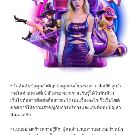
• จัดอันดับข้อมูลสำคัญ: ข้อมูลบนเว็บตรงจาก alot66 ถูกจัด
วางในตำแหน่งที่เข้าถึงง่าย พวกเราจะรับรู้ได้ในทันทีว่า
เว็บไซต์อยากติดต่อสื่อสารอะไร เน้นเรื่องอะไร ซึ่งเว็บไซต์
ของเราก็ให้ความสำคัญกับการบริการและเกมที่ตอบปัญหา
นั่นเองครับ
• แบบอย่างสร้างความรู้สึก: ผู้คนจำนวนมากบอกเลยว่า หน้า