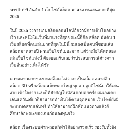
sretthi99 อันดับ 1 เว็บไซต์สล็อต มาแรง คนเล่นเยอะที่สุด
2026
ในปี 2026 วงการเกมสล็อตออนไลน์ถือว่ามีการเติบโตอย่าง
เร็ว และหนึ่งในเว็บที่มาแรงที่สุดขณะนี้ก็คือ สล็อต อันดับ 1
เว็บสล็อตที่คนเล่นมากที่สุดในปีนี้ ผมเองเป็นคนที่ชอบเล่น
สล็อตมาหลายปี ผ่านเว็บไซต์เยอะมาก แต่ว่าเมื่อได้ทดลอง
เล่นเว็บไซต์แห่งนี้ ต้องยอมรับเลยว่าประสบการณ์ต่างจาก
เว็บอื่นอย่างเห็นได้ชัด
ความมากมายของเกมสล็อต ไม่ว่าจะเป็นสล็อตคลาสสิก
สล็อต 3D หรือสล็อตแจ็คพอตใหญ่ ทุกเกมถูกดีไซน์มาให้เล่น
ง่าย เข้าใจง่าย และก็ที่สำคัญโบนัสแตกบ่อยครั้ง ผมเองเคย
เล่นแค่วันเดียวก็สามารถทำเงินได้ตามจุดหมาย เว็บไซต์ยังมี
ระบบทดสอบเล่นฟรี ทำให้สามารถฝึกหัดแนวทางแล้วก็
ศึกษาลักษณะของเกมก่อนลงทุนจริง
สล็อต เรื่องระบบฝาก-ถอนก็ทำได้อย่างรวดเร็ว รองรับทั้งยัง