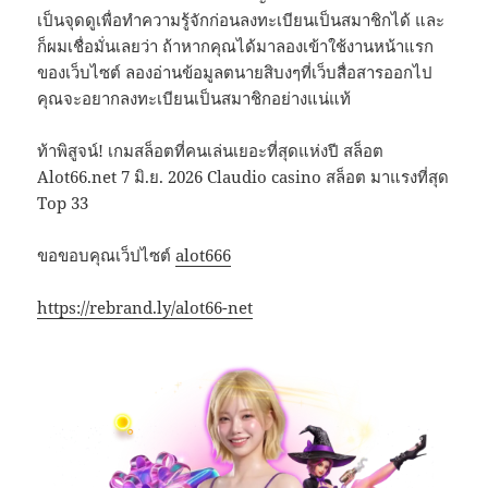
เป็นจุดดูเพื่อทำความรู้จักก่อนลงทะเบียนเป็นสมาชิกได้ และ
ก็ผมเชื่อมั่นเลยว่า ถ้าหากคุณได้มาลองเข้าใช้งานหน้าแรก
ของเว็บไซต์ ลองอ่านข้อมูลตนายสิบงๆที่เว็บสื่อสารออกไป
คุณจะอยากลงทะเบียนเป็นสมาชิกอย่างแน่แท้
ท้าพิสูจน์! เกมสล็อตที่คนเล่นเยอะที่สุดแห่งปี สล็อต
Alot66.net 7 มิ.ย. 2026 Claudio casino สล็อต มาแรงที่สุด
Top 33
ขอขอบคุณเว็ปไซต์
alot666
https://rebrand.ly/alot66-net