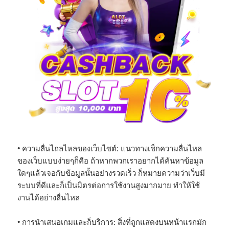
• ความลื่นไถลไหลของเว็บไซต์: แนวทางเช็กความลื่นไหล
ของเว็บแบบง่ายๆก็คือ ถ้าหากพวกเราอยากได้ค้นหาข้อมูล
ใดๆแล้วเจอกับข้อมูลนั้นอย่างรวดเร็ว ก็หมายความว่าเว็บมี
ระบบที่ดีและก็เป็นมิตรต่อการใช้งานสูงมากมาย ทำให้ใช้
งานได้อย่างลื่นไหล
• การนำเสนอเกมและก็บริการ: สิ่งที่ถูกแสดงบนหน้าแรกมัก