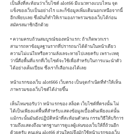
เป็นสิ่งที่สะท้อนว่าเว็บไซต์ alot66 มีแนวทางแบบไหน จุด
แข็งของเว็บเป็นอย่างไร และก็ข้อมูลเพิ่มเติมนอกเหนือจากนี้
อีกเพียบเลย ซึ่งมันก็ทำให้เรามองภาพรวมของเว็บได้ก่อน
สมัครสมาชิกอีกด้วย
• ความครบถ้วนสมบูรณ์ของหน้าแรก: ถ้าเกิดพวกเรา
สามารถหาข้อมูลฐานรากที่ปรารถนาได้ด้านในหน้าเดียว
ความไม่แน่ใจหรือความลังเลจะหายไปเลยครับ เพราะเหตุ
ว่านี่คือพื้นที่แรกที่เว็บไซต์จะใช้เพื่อสำหรับในการแนะนำตัว
ได้อย่างเต็มเปี่ยม ซึ่งเราก็เลือกเองได้เลย
หน้าแรกของเว็บ alot666 เว็บตรง เป็นจุดกำเนิดที่ทำให้เห็น
ภาพรวมของเว็บไซต์ได้ง่ายขึ้น
เห็นไหมขอรับว่า หน้าแรกของ สล็อต เว็บไซต์ที่ตรงนั้น ไม่
ได้เป็นเพียงแค่พื้นที่สำหรับแสดงข้อมูลเบื้องต้นเพียงแค่นั้น
แม้กระนั้นมันยังปฏิบัติหน้าที่สะท้อนตัวตน กรรมวิธีให้บริการ
รวมถึงแสดงถึงมาตรฐานการดูแลผู้เล่นของเว็บให้ถี่ถ้วนอีก
ด้วยครับ คนเล่น alot66 ส่วนใหญ่จึงมักใช้หน้าแรกของเว็บ