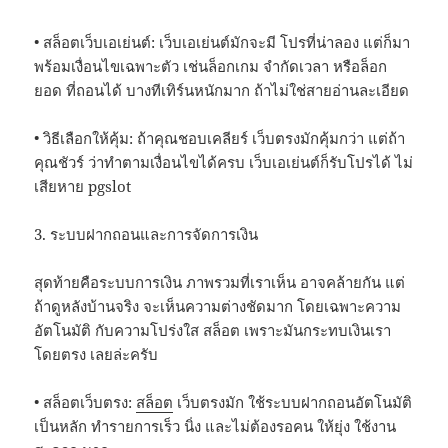
• สล็อตเว็บเอเย่นต์: เว็บเอเย่นต์มักจะมี โปรที่น่าลอง แต่ก็มา
พร้อมเงื่อนไขเฉพาะตัว เช่นล็อกเกม จำกัดเวลา หรือล็อก
ยอด ที่ถอนได้ บางทีเทิร์นหนักมาก ถ้าไม่ใช่สายอ่านละเอียด
• วิธีเลือกให้คุ้ม: ถ้าคุณชอบเคลียร์ เว็บตรงมักคุ้มกว่า แต่ถ้า
คุณชัวร์ ว่าทำตามเงื่อนไขได้ครบ เว็บเอเย่นต์ก็รับโปรได้ ไม่
เสียหาย pgslot
3. ระบบฝากถอนและการจัดการเงิน
สุดท้ายคือระบบการเงิน ภาพรวมที่เราเห็น อาจคล้ายกัน แต่
ถ้าดูหลังบ้านจริง จะเห็นความต่างชัดมาก โดยเฉพาะความ
อัตโนมัติ กับความโปร่งใส สล็อต เพราะมันกระทบเงินเรา
โดยตรง เลยล่ะครับ
• สล็อตเว็บตรง:
สล็อต
เว็บตรงมัก ใช้ระบบฝากถอนอัตโนมัติ
เป็นหลัก ทำรายการเร็ว นิ่ง และไม่ต้องรอคน ให้ยุ่ง ใช้งาน