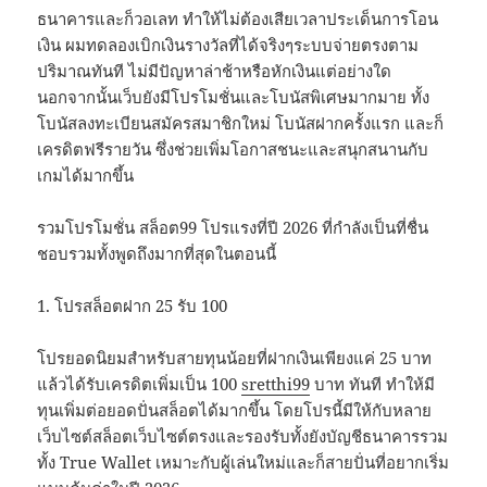
ธนาคารและก็วอเลท ทำให้ไม่ต้องเสียเวลาประเด็นการโอน
เงิน ผมทดลองเบิกเงินรางวัลที่ได้จริงๆระบบจ่ายตรงตาม
ปริมาณทันที ไม่มีปัญหาล่าช้าหรือหักเงินแต่อย่างใด
นอกจากนั้นเว็บยังมีโปรโมชั่นและโบนัสพิเศษมากมาย ทั้ง
โบนัสลงทะเบียนสมัครสมาชิกใหม่ โบนัสฝากครั้งแรก และก็
เครดิตฟรีรายวัน ซึ่งช่วยเพิ่มโอกาสชนะและสนุกสนานกับ
เกมได้มากขึ้น
รวมโปรโมชั่น สล็อต99 โปรแรงที่ปี 2026 ที่กำลังเป็นที่ชื่น
ชอบรวมทั้งพูดถึงมากที่สุดในตอนนี้
1. โปรสล็อตฝาก 25 รับ 100
โปรยอดนิยมสำหรับสายทุนน้อยที่ฝากเงินเพียงแค่ 25 บาท
แล้วได้รับเครดิตเพิ่มเป็น 100
sretthi99
บาท ทันที ทำให้มี
ทุนเพิ่มต่อยอดปั่นสล็อตได้มากขึ้น โดยโปรนี้มีให้กับหลาย
เว็บไซต์สล็อตเว็บไซต์ตรงและรองรับทั้งยังบัญชีธนาคารรวม
ทั้ง True Wallet เหมาะกับผู้เล่นใหม่และก็สายปั่นที่อยากเริ่ม