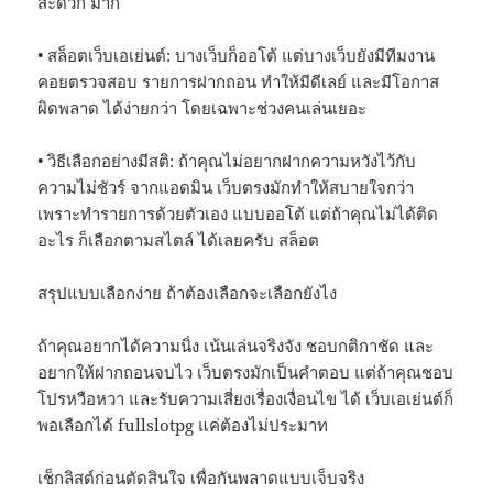
สะดวก มาก
• สล็อตเว็บเอเย่นต์: บางเว็บก็ออโต้ แต่บางเว็บยังมีทีมงาน
คอยตรวจสอบ รายการฝากถอน ทำให้มีดีเลย์ และมีโอกาส
ผิดพลาด ได้ง่ายกว่า โดยเฉพาะช่วงคนเล่นเยอะ
• วิธีเลือกอย่างมีสติ: ถ้าคุณไม่อยากฝากความหวังไว้กับ
ความไม่ชัวร์ จากแอดมิน เว็บตรงมักทำให้สบายใจกว่า
เพราะทำรายการด้วยตัวเอง แบบออโต้ แต่ถ้าคุณไม่ได้ติด
อะไร ก็เลือกตามสไตล์ ได้เลยครับ สล็อต
สรุปแบบเลือกง่าย ถ้าต้องเลือกจะเลือกยังไง
ถ้าคุณอยากได้ความนิ่ง เน้นเล่นจริงจัง ชอบกติกาชัด และ
อยากให้ฝากถอนจบไว เว็บตรงมักเป็นคำตอบ แต่ถ้าคุณชอบ
โปรหวือหวา และรับความเสี่ยงเรื่องเงื่อนไข ได้ เว็บเอเย่นต์ก็
พอเลือกได้ fullslotpg แค่ต้องไม่ประมาท
เช็กลิสต์ก่อนตัดสินใจ เพื่อกันพลาดแบบเจ็บจริง