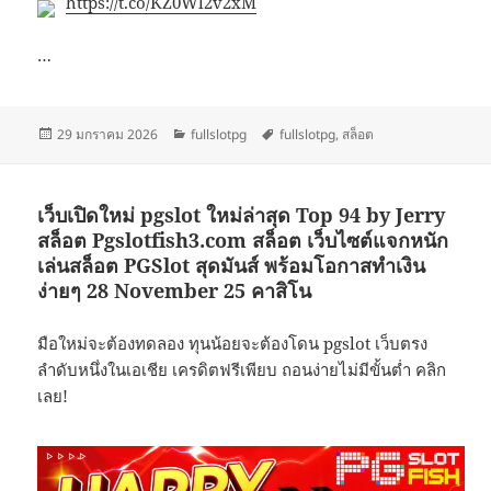
https://t.co/KZ0Wl2v2xM
…
เขียน
หมวด
ป้าย
29 มกราคม 2026
fullslotpg
fullslotpg
,
สล็อต
เมื่อ
หมู่
กำกับ
เว็บเปิดใหม่ pgslot ใหม่ล่าสุด Top 94 by Jerry
สล็อต Pgslotfish3.com สล็อต เว็บไซต์แจกหนัก
เล่นสล็อต PGSlot สุดมันส์ พร้อมโอกาสทำเงิน
ง่ายๆ 28 November 25 คาสิโน
มือใหม่จะต้องทดลอง ทุนน้อยจะต้องโดน pgslot เว็บตรง
ลำดับหนึ่งในเอเชีย เครดิตฟรีเพียบ ถอนง่ายไม่มีขั้นต่ำ คลิก
เลย!