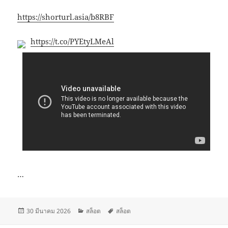
https://shorturl.asia/b8RBF
https://t.co/PYEtyLMeAl
…
เขียน
หมวด
ป้าย
30 มีนาคม 2026
สล็อต
สล็อต
เมื่อ
หมู่
กำกับ