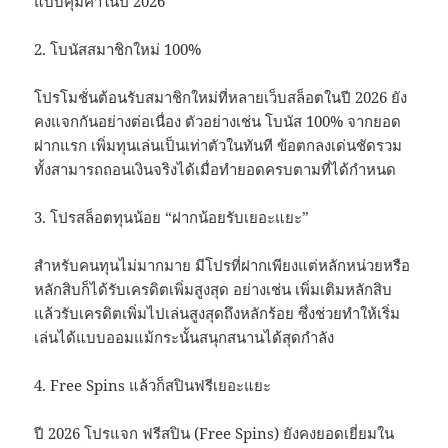
แบบคุ้มค่าในปี 2026
2. โบนัสสมาชิกใหม่ 100%
โปรโมชั่นต้อนรับสมาชิกใหม่ที่หลายเว็บสล็อตในปี 2026 ยัง
คงแจกกันอย่างต่อเนื่อง ตัวอย่างเช่น โบนัส 100% จากยอด
ฝากแรก เพิ่มทุนเล่นเป็นเท่าตัวในทันที ข้อตกลงเด่นชัดรวม
ทั้งสามารถถอนเงินจริงได้เมื่อทำยอดครบตามที่ได้กำหนด
3. โปรสล็อตทุนน้อย “ฝากน้อยรับเยอะแยะ”
สำหรับคนทุนไม่มากมาย มีโปรที่ฝากเพียงแต่หลักหน่วยหรือ
หลักสิบก็ได้รับเครดิตเพิ่มสูงสุด อย่างเช่น เพิ่มเติมหลักสิบ
แล้วรับเครดิตเพิ่มไปเล่นสูงสุดถึงหลักร้อย ซึ่งช่วยทำให้เริ่ม
เล่นได้แบบออมแม้กระนั้นสนุกสนานได้สุดกำลัง
4. Free Spins แล้วก็สปินฟรีเยอะแยะ
ปี 2026 โปรแจก ฟรีสปิน (Free Spins) ยังคงยอดเยี่ยมใน