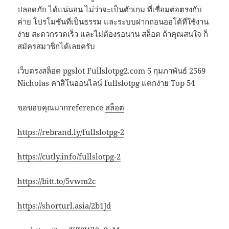
ปลอดภัย ได้แน่นอน ไม่ว่าจะเป็นตัวเกม ที่เชื่อมต่อตรงกับ
ค่าย โปรโมชันที่เป็นธรรม และระบบฝากถอนออโต้ที่ใช้งาน
ง่าย สะดวกรวดเร็ว และไม่ต้องรอนาน สล็อต ถ้าคุณสนใจ ก็
สมัครสมาชิกได้เลยครับ
เว็บตรงสล็อต pgslot Fullslotpg2.com 5 กุมภาพันธ์ 2569
Nicholas คาสิโนออนไลน์ fullslotpg แตกง่าย Top 54
ขอขอบคุณมากreference
สล็อต
https://rebrand.ly/fullslotpg-2
https://cutly.info/fullslotpg-2
https://bitt.to/5vwm2c
https://shorturl.asia/2b1Jd