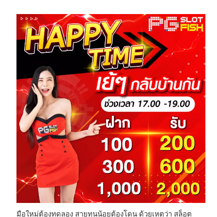
มือใหม่ต้องทดลอง สายทุนน้อยต้องโดน ด้วยเหตุว่า
สล็อต