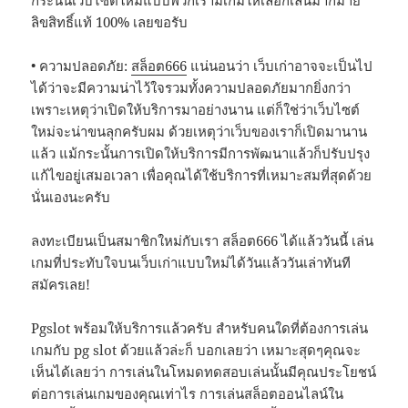
ลิขสิทธิ์แท้ 100% เลยขอรับ
• ความปลอดภัย:
สล็อต666
แน่นอนว่า เว็บเก่าอาจจะเป็นไป
ได้ว่าจะมีความน่าไว้ใจรวมทั้งความปลอดภัยมากยิ่งกว่า
เพราะเหตุว่าเปิดให้บริการมาอย่างนาน แต่ก็ใช่ว่าเว็บไซต์
ใหม่จะน่าขนลุกครับผม ด้วยเหตุว่าเว็บของเราก็เปิดมานาน
แล้ว แม้กระนั้นการเปิดให้บริการมีการพัฒนาแล้วก็ปรับปรุง
แก้ไขอยู่เสมอเวลา เพื่อคุณได้ใช้บริการที่เหมาะสมที่สุดด้วย
นั่นเองนะครับ
ลงทะเบียนเป็นสมาชิกใหม่กับเรา สล็อต666 ได้แล้ววันนี้ เล่น
เกมที่ประทับใจบนเว็บเก่าแบบใหม่ได้วันแล้ววันเล่าทันที
สมัครเลย!
Pgslot พร้อมให้บริการแล้วครับ สำหรับคนใดที่ต้องการเล่น
เกมกับ pg slot ด้วยแล้วล่ะก็ บอกเลยว่า เหมาะสุดๆคุณจะ
เห็นได้เลยว่า การเล่นในโหมดทดสอบเล่นนั้นมีคุณประโยชน์
ต่อการเล่นเกมของคุณเท่าไร การเล่นสล็อตออนไลน์ใน