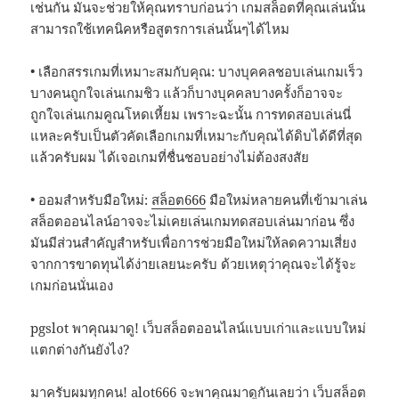
เช่นกัน มันจะช่วยให้คุณทราบก่อนว่า เกมสล็อตที่คุณเล่นนั้น
สามารถใช้เทคนิคหรือสูตรการเล่นนั้นๆได้ไหม
• เลือกสรรเกมที่เหมาะสมกับคุณ: บางบุคคลชอบเล่นเกมเร็ว
บางคนถูกใจเล่นเกมชิว แล้วก็บางบุคคลบางครั้งก็อาจจะ
ถูกใจเล่นเกมคูณโหดเหี้ยม เพราะฉะนั้น การทดสอบเล่นนี่
แหละครับเป็นตัวคัดเลือกเกมที่เหมาะกับคุณได้ดิบได้ดีที่สุด
แล้วครับผม ได้เจอเกมที่ชื่นชอบอย่างไม่ต้องสงสัย
• ออมสำหรับมือใหม่:
สล็อต666
มือใหม่หลายคนที่เข้ามาเล่น
สล็อตออนไลน์อาจจะไม่เคยเล่นเกมทดสอบเล่นมาก่อน ซึ่ง
มันมีส่วนสำคัญสำหรับเพื่อการช่วยมือใหม่ให้ลดความเสี่ยง
จากการขาดทุนได้ง่ายเลยนะครับ ด้วยเหตุว่าคุณจะได้รู้จะ
เกมก่อนนั่นเอง
pgslot พาคุณมาดู! เว็บสล็อตออนไลน์แบบเก่าและแบบใหม่
แตกต่างกันยังไง?
มาครับผมทุกคน! alot666 จะพาคุณมาดูกันเลยว่า เว็บสล็อต