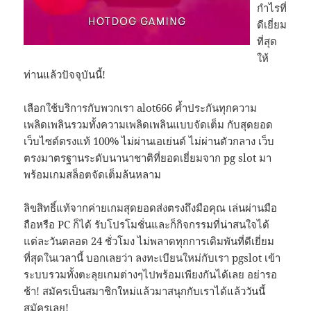
กำไรที่
ดีเยี่ยม
ที่สุด
ให้
ท่านแล้วปัจจุบันนี้!
เลือกใช้บริการกับพวกเรา alot666 ค้ำประกันทุกความ
เพลิดเพลินรวมทั้งความเพลิดเพลินแบบจัดเต็ม กับสุดยอด
เว็บไซต์ตรงแท้ 100% ไม่ผ่านเอเย่นต์ ไม่ผ่านตัวกลาง เว็บ
ตรงมาตรฐานระดับนานาชาติที่ยอดเยี่ยมจาก pg slot มา
พร้อมเกมสล็อตจัดเต็มล้นหลาม
ลิขสิทธิ์แท้จากค่ายเกมสุดยอดส่งตรงถึงมือคุณ เล่นผ่านมือ
ถือหรือ PC ก็ได้ รับโปรโมชั่นและก็กิจกรรมที่น่าสนใจได้
แต่ละวันตลอด 24 ชั่วโมง ไม่พลาดทุกการเดิมพันที่ดีเยี่ยม
ที่สุดในเวลานี้ บอกเลยว่า ลงทะเบียนใหม่กับเรา pgslot เข้า
ระบบรวมทั้งตะลุยเกมต่างๆไปพร้อมเพียงกันได้เลย อย่ารอ
ช้า! สมัครเป็นสมาชิกใหม่แล้วมาสนุกกับเราได้แล้ววันนี้
สมัครเลย!