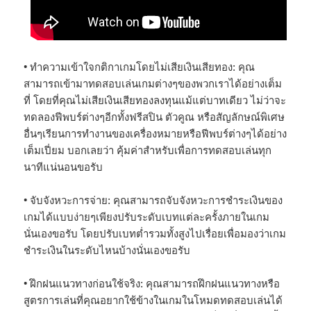
• ทำความเข้าใจกติกาเกมโดยไม่เสียเงินเสียทอง: คุณ
สามารถเข้ามาทดสอบเล่นเกมต่างๆของพวกเราได้อย่างเต็ม
ที่ โดยที่คุณไม่เสียเงินเสียทองลงทุนแม้แต่บาทเดียว ไม่ว่าจะ
ทดลองฟีพบร์ต่างๆอีกทั้งฟรีสปิน ตัวคูณ หรือสัญลักษณ์พิเศษ
อื่นๆเรียนการทำงานของเครื่องหมายหรือฟีพบร์ต่างๆได้อย่าง
เต็มเปี่ยม บอกเลยว่า คุ้มค่าสำหรับเพื่อการทดสอบเล่นทุก
นาทีแน่นอนขอรับ
• จับจังหวะการจ่าย: คุณสามารถจับจังหวะการชำระเงินของ
เกมได้แบบง่ายๆเพียงปรับระดับเบทแต่ละครั้งภายในเกม
นั่นเองขอรับ โดยปรับเบทต่ำรวมทั้งสูงไปเรื่อยเพื่อมองว่าเกม
ชำระเงินในระดับไหนบ้างนั่นเองขอรับ
• ฝึกฝนแนวทางก่อนใช้จริง: คุณสามารถฝึกฝนแนวทางหรือ
สูตรการเล่นที่คุณอยากใช้ข้างในเกมในโหมดทดสอบเล่นได้